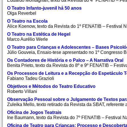
Eduardo Montagnari, texto da Revista do 4º FENATIB – Fest
O Teatro Infanto-juvenil há 50 anos
Olga Reverbel
O Teatro na Escola
Alice Koenow, texto da Revista do 1º FENATIB – Festival N
O Teatro na Estética de Hegel
Marco Aurélio Werle
O Teatro para Crianças e Adolescentes –
Bases Psicológ
Júlio Gouveia, Ensaio-tese apresentado no 1º Congresso Br
Os Contadores de História e o Palco – A Narrativa Oral
Benita Prieto, texto da Revista do 8º e 9º FENATIB – Festiv
Os Processos de Leitura e a Recepção do Espetáculo T
Fabiano Tadeu Grazioli
Objetivos e Métodos do Teatro Educativo
Roberto Villani
Observação Pessoal sobre o Julgamento de Textos para 
Zuleika Mello, texto retirado da Revista da SBAT, referente 
Oficina de Jogos Teatrais
Ine Baumann, texto da Revista do 7º FENATIB – Festival Na
Oficina de Teatro para Crianças: Processo e Descober