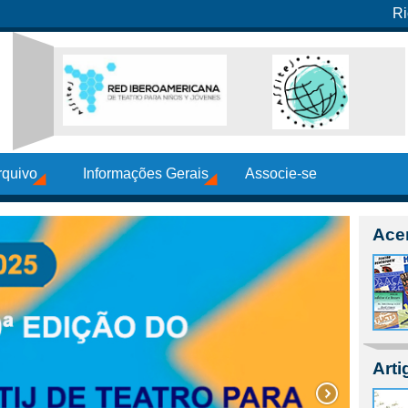
Ri
rquivo
Informações Gerais
Associe-se
Ace
Arti