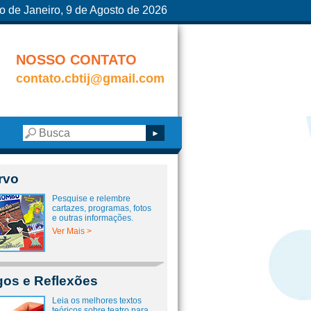
o de Janeiro, 9 de Agosto de 2026
NOSSO CONTATO
contato.cbtij@gmail.com
rvo
Pesquise e relembre
cartazes, programas, fotos
e outras informações.
Ver Mais >
gos e Reflexões
Leia os melhores textos
teóricos sobre teatro para