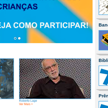
Ban
Bibl
Prê
Roberto Lage
Ver Mais >