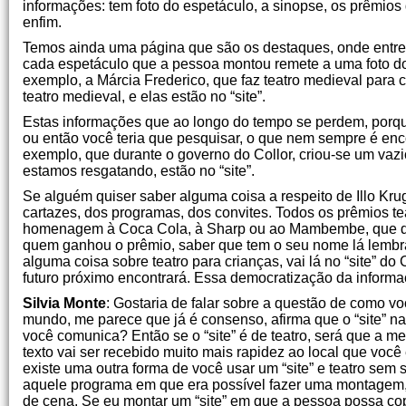
informações: tem foto do espetáculo, a sinopse, os prêmios 
enfim.
Temos ainda uma página que são os destaques, onde entrevi
cada espetáculo que a pessoa montou remete a uma foto do
exemplo, a Márcia Frederico, que faz teatro medieval para
teatro medieval, e elas estão no “site”.
Estas informações que ao longo do tempo se perdem, porqu
ou então você teria que pesquisar, o que nem sempre é enc
exemplo, que durante o governo do Collor, criou-se um va
estamos resgatando, estão no “site”.
Se alguém quiser saber alguma coisa a respeito de Illo Krug
cartazes, dos programas, dos convites. Todos os prêmios te
homenagem à Coca Cola, à Sharp ou ao Mambembe, que des
quem ganhou o prêmio, saber que tem o seu nome lá lembra
alguma coisa sobre teatro para crianças, vai lá no “site” d
futuro próximo encontrará. Essa democratização da informaç
Silvia Monte
: Gostaria de falar sobre a questão de como voc
mundo, me parece que já é consenso, afirma que o “site” n
você comunica? Então se o “site” é de teatro, será que a 
texto vai ser recebido muito mais rapidez ao local que vo
existe uma outra forma de você usar um “site” e teatro se
aquele programa em que era possível fazer uma montagem, en
de cena. Se eu montar um “site” em que a pessoa possa cop