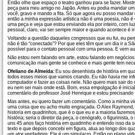
Então olhe que espaço o teatro ganhou para se fazer. Mos
peça para meu amigo no Japão. Antes eu podia mandar um c
você, gravo e mando a fita. Só que agora eu posso mandar 
então a minha expressão artística não é uma poesia, não é
uma peça e veja que estou enviando ela por inteiro, com lu
pessoal, claro, vai ser sempre maior e quando acontece é i
Voltando a questão daqueles congressos que eu fui, eu perg
não é tão “conectado”? Por que eles têm que um dia ir a S
possível para o contato pessoal com uma pessoa. E vem a
Não estou nem falando em arte, estou falando em negócios
comunicação mais gente se conhece e mais gente tem neces
Ofeliano de Almeida
: Eu sou desenhista de história em qu
todos esses meios que vamos criando. Eu não havia me inf
computador e fazer as coisas nele. Não quero mais sair do
eu nem sei mais onde está. Bom, essa empolgação é inicia
comentário do professor José Henrique e estou precisando 
Mas antes, eu quero fazer um comentário. Como a minha vid
uma coisa que eu acho muito engraçada. O Alex Raymond, q
historia em quadrinhos, que é o que eu e a maioria fazem
história; seria o diretor da peça, o cenógrafo, o figurinista, 
uns 45 anos faço história em quadrinho e entendo isso da
texto e que depois concebi em figura, atua ao longo dos 
um ator verdadeiro. Ele é um simulacro. Então no plano vir