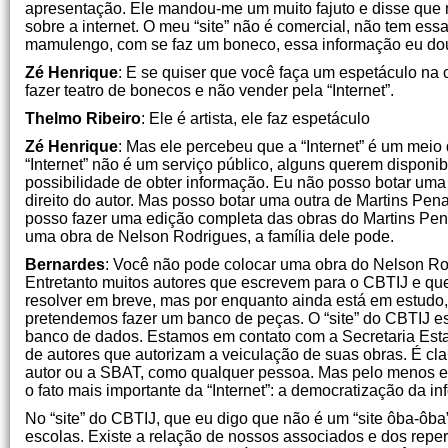
apresentação. Ele mandou-me um muito fajuto e disse que man
sobre a internet. O meu “site” não é comercial, não tem ess
mamulengo, com se faz um boneco, essa informação eu dou
Zé Henrique
: E se quiser que você faça um espetáculo na
fazer teatro de bonecos e não vender pela “Internet”.
Thelmo Ribeiro
: Ele é artista, ele faz espetáculo
Zé Henrique
: Mas ele percebeu que a “Internet” é um meio
“Internet” não é um serviço público, alguns querem disponib
possibilidade de obter informação. Eu não posso botar uma 
direito do autor. Mas posso botar uma outra de Martins Pena,
posso fazer uma edição completa das obras do Martins Pe
uma obra de Nelson Rodrigues, a família dele pode.
Bernardes
: Você não pode colocar uma obra do Nelson Rod
Entretanto muitos autores que escrevem para o CBTIJ e que
resolver em breve, mas por enquanto ainda está em estudo,
pretendemos fazer um banco de peças. O “site” do CBTIJ e
banco de dados. Estamos em contato com a Secretaria Estad
de autores que autorizam a veiculação de suas obras. É cla
autor ou a SBAT, como qualquer pessoa. Mas pelo menos esse
o fato mais importante da “Internet”: a democratização da i
No “site” do CBTIJ, que eu digo que não é um “site ôba-ôb
escolas. Existe a relação de nossos associados e dos repe