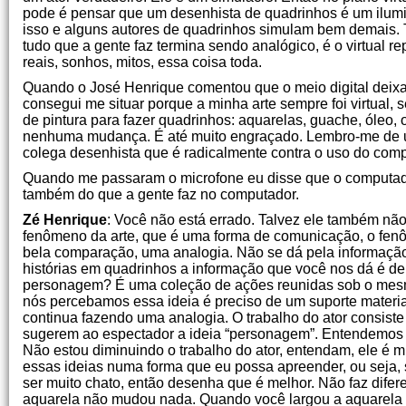
pode é pensar que um desenhista de quadrinhos é um ilumin
isso e alguns autores de quadrinhos simulam bem demais.
tudo que a gente faz termina sendo analógico, é o virtual r
reais, sonhos, mitos, essa coisa toda.
Quando o José Henrique comentou que o meio digital deixa 
consegui me situar porque a minha arte sempre foi virtual, 
de pintura para fazer quadrinhos: aquarelas, guache, óleo,
nenhuma mudança. É até muito engraçado. Lembro-me de um
colega desenhista que é radicalmente contra o uso do comput
Quando me passaram o microfone eu disse que o computado
também do que a gente faz no computador.
Zé Henrique
: Você não está errado. Talvez ele também não 
fenômeno da arte, que é uma forma de comunicação, o fenô
bela comparação, uma analogia. Não se dá pela informação
histórias em quadrinhos a informação que você nos dá é 
personagem? É uma coleção de ações reunidas sob o mesmo
nós percebamos essa ideia é preciso de um suporte materia
continua fazendo uma analogia. O trabalho do ator consi
sugerem ao espectador a ideia “personagem”. Entendemos e
Não estou diminuindo o trabalho do ator, entendam, ele é m
essas ideias numa forma que eu possa apreender, ou seja, 
ser muito chato, então desenha que é melhor. Não faz dife
aquarela não mudou nada. Quando você largou a aquarela 