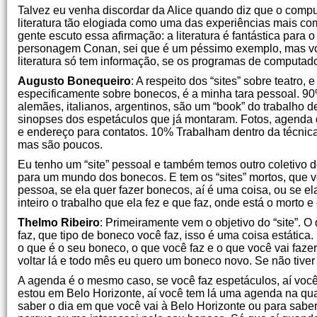
Talvez eu venha discordar da Alice quando diz que o comput
literatura tão elogiada como uma das experiências mais co
gente escuto essa afirmação: a literatura é fantástica para 
personagem Conan, sei que é um péssimo exemplo, mas vo
literatura só tem informação, se os programas de computado
Augusto Bonequeiro
: A respeito dos “sites” sobre teatro,
especificamente sobre bonecos, é a minha tara pessoal. 90
alemães, italianos, argentinos, são um “book” do trabalho 
sinopses dos espetáculos que já montaram. Fotos, agenda d
e endereço para contatos. 10% Trabalham dentro da técnic
mas são poucos.
Eu tenho um “site” pessoal e também temos outro coletivo d
para um mundo dos bonecos. E tem os “sites” mortos, que 
pessoa, se ela quer fazer bonecos, aí é uma coisa, ou se 
inteiro o trabalho que ela fez e que faz, onde está o morto 
Thelmo Ribeiro
: Primeiramente vem o objetivo do “site”. 
faz, que tipo de boneco você faz, isso é uma coisa estática
o que é o seu boneco, o que você faz e o que você vai faz
voltar lá e todo mês eu quero um boneco novo. Se não tiver
A agenda é o mesmo caso, se você faz espetáculos, aí voc
estou em Belo Horizonte, aí você tem lá uma agenda na qual 
saber o dia em que você vai à Belo Horizonte ou para sabe