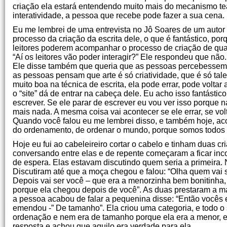
criação ela estará entendendo muito mais do mecanismo teat
interatividade, a pessoa que recebe pode fazer a sua cena.
Eu me lembrei de uma entrevista no Jô Soares de um autor l
processo da criação da escrita dele, o que é fantástico, porqu
leitores poderem acompanhar o processo de criação de quan
“Aí os leitores vão poder interagir?” Ele respondeu que não.
Ele disse também que queria que as pessoas percebessem c
as pessoas pensam que arte é só criatividade, que é só tale
muito boa na técnica de escrita, ela pode errar, pode voltar 
o “site” dá de entrar na cabeça dele. Eu acho isso fantásti
escrever. Se ele parar de escrever eu vou ver isso porq
mais nada. A mesma coisa vai acontecer se ele errar, se vol
Quando você falou eu me lembrei disso, e também hoje, aco
do ordenamento, de ordenar o mundo, porque somos todos mu
Hoje eu fui ao cabeleireiro cortar o cabelo e tinham duas c
conversando entre elas e de repente começaram a ficar inc
de espera. Elas estavam discutindo quem seria a primeira.
Discutiram até que a moça chegou e falou: “Olha quem vai s
Depois vai ser você – que era a menorzinha bem bonitinha, 
porque ela chegou depois de você”. As duas prestaram a ma
a pessoa acabou de falar a pequenina disse: “Então vocês e
emendou -” De tamanho”. Ela criou uma categoria, e todo o
ordenação e nem era de tamanho porque ela era a menor, e
resposta e achou que aquilo era verdade para ela.