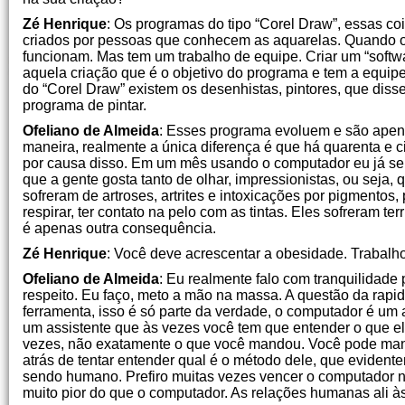
Zé Henrique
: Os programas do tipo “Corel Draw”, essas co
criados por pessoas que conhecem as aquarelas. Quando os
funcionam. Mas tem um trabalho de equipe. Criar um “softw
aquela criação que é o objetivo do programa e tem a equ
do “Corel Draw” existem os desenhistas, pintores, que dis
programa de pintar.
Ofeliano de Almeida
: Esses programa evoluem e são apena
maneira, realmente a única diferença é que há quarenta e c
por causa disso. Em um mês usando o computador eu já senti 
que a gente gosta tanto de olhar, impressionistas, ou seja,
sofreram de artroses, artrites e intoxicações por pigmentos,
respirar, ter contato na pelo com as tintas. Eles sofreram ter
é apenas outra consequência.
Zé Henrique
: Você deve acrescentar a obesidade. Trabal
Ofeliano de Almeida
: Eu realmente falo com tranquilidade
respeito. Eu faço, meto a mão na massa. A questão da rapi
ferramenta, isso é só parte da verdade, o computador é um a
um assistente que às vezes você tem que entender o que ele
vezes, não exatamente o que você mandou. Você pode mand
atrás de tentar entender qual é o método dele, que eviden
sendo humano. Prefiro muitas vezes vencer o computador 
muito pior do que o computador. As relações humanas ali às