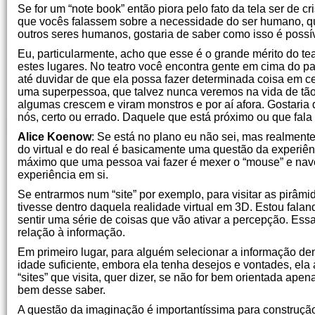
Se for um “note book” então piora pelo fato da tela ser de c
que vocês falassem sobre a necessidade do ser humano, qu
outros seres humanos, gostaria de saber como isso é possív
Eu, particularmente, acho que esse é o grande mérito do te
estes lugares. No teatro você encontra gente em cima do p
até duvidar de que ela possa fazer determinada coisa em 
uma superpessoa, que talvez nunca veremos na vida de tão 
algumas crescem e viram monstros e por aí afora. Gostaria 
nós, certo ou errado. Daquele que está próximo ou que fala
Alice Koenow
: Se está no plano eu não sei, mas realment
do virtual e do real é basicamente uma questão da experiên
máximo que uma pessoa vai fazer é mexer o “mouse” e nave
experiência em si.
Se entrarmos num “site” por exemplo, para visitar as pirâmi
tivesse dentro daquela realidade virtual em 3D. Estou faland
sentir uma série de coisas que vão ativar a percepção. Ess
relação à informação.
Em primeiro lugar, para alguém selecionar a informação de
idade suficiente, embora ela tenha desejos e vontades, ela
“sites” que visita, quer dizer, se não for bem orientada ape
bem desse saber.
A questão da imaginação é importantíssima para construçã