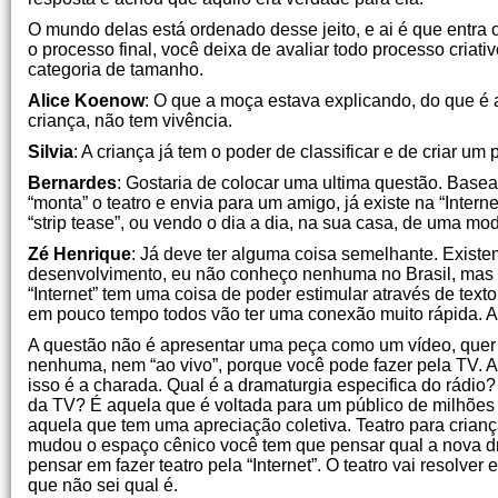
O mundo delas está ordenado desse jeito, e ai é que entra o 
o processo final, você deixa de avaliar todo processo criat
categoria de tamanho.
Alice Koenow
: O que a moça estava explicando, do que é 
criança, não tem vivência.
Silvia
: A criança já tem o poder de classificar e de criar um
Bernardes
: Gostaria de colocar uma ultima questão. Base
“monta” o teatro e envia para um amigo, já existe na “Inter
“strip tease”, ou vendo o dia a dia, na sua casa, de uma m
Zé Henrique
: Já deve ter alguma coisa semelhante. Exist
desenvolvimento, eu não conheço nenhuma no Brasil, mas 
“Internet” tem uma coisa de poder estimular através de te
em pouco tempo todos vão ter uma conexão muito rápida. A te
A questão não é apresentar uma peça como um vídeo, quer d
nenhuma, nem “ao vivo”, porque você pode fazer pela TV. A 
isso é a charada. Qual é a dramaturgia especifica do rádi
da TV? É aquela que é voltada para um público de milhões
aquela que tem uma apreciação coletiva. Teatro para crianç
mudou o espaço cênico você tem que pensar qual a nova dr
pensar em fazer teatro pela “Internet”. O teatro vai resolve
que não sei qual é.