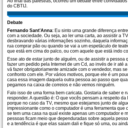
Ao final das palestras, ocorreu um debate entre convidados
do CBTIJ.
Debate
Fernando Sant’Anna
: Eu sinto uma grande diferença ent
com a sociedade. Ou seja, ao ler uma carta, ao assistir a 
desbravando várias informações sozinho, daquela informaç
rua comprar pão ou quando se vai a um espetáculo de teatr
que está em cima do palco, ou com aquele que está indo co
Esse ato de estar junto de alguém, ou de assistir a pessoa 
fazer um pedido pela Internet de um Cd, ao invés de ir até
vá fazer obrigatoriamente amizade com o vendedor, mas se 
confronto com ele. Por vários motivos, porque ele é um pou
casa essa imagem daquela outra pessoa ao passo que quan
pegamos na caixa de correios e não vemos ninguém.
Falo isso de uma forma bem caricata. Gostaria de saber e 
responder. A questão é: O que vocês pensam a respeito da I
porque no caso da TV, mesmo que estejamos junto de alguém
impressionante como o computador é uma ferramenta que 
se tem uma casa na qual existe apenas um computador e mu
pessoas ficam meio que dependuradas sobre aquela pessoa 
e a tendência é que elas saiam dali e fique só uma, ou aind