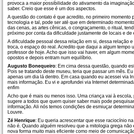
provoca a maior possibilidade do ativamento da imaginaçã
saber. Creio que esse é um dos aspectos.
A questão do contato é que acredito, no primeiro momento 
tecnologia e tal, pode ser até que em determinado momento
das cenas, as artes cênicas, o congraçamento, o ritual, te
próximo por conta da dificuldade justamente de locais e de
A dificuldade pessoal dessa relação em si, dessa relação 
troca, o espaço do real. Acredito que daqui a algum tempo 
professor de hoje. Acho que isso vai haver, em algum mom
opostos e depois entram num equilíbrio.
Augusto Bonequeiro
: Em cima dessa questão, quando est
Pois se tratando deste museu, teria que passar um mês. Eu
apenas um dia lá dentro. Em casa quando eu acessei via Int
mais informação. Eu vi e aprofundei via Internet determina
enfim
Acho que é mais ou menos isso. Uma criança vai à escola, p
sugere a todos que quem quiser saber mais pode pesquisar nu
informação. Ali nós temos condições de esmiuçar determinad
Louvre.
Zé Henrique
: Eu queria acrescentar que esse raciocínio 
não é. Quando alguém resolveu que a mitologia grega não 
nova forma muito mais eficiente como meio de comunicação