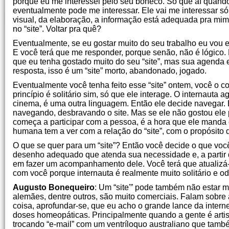
porque eu me interessei pelo seu boneco. Só que aí quando
eventualmente pode me interessar. Ele vai me interessar só 
visual, da elaboração, a informação está adequada pra mim 
no “site”. Voltar pra quê?
Eventualmente, se eu gostar muito do seu trabalho eu vou en
E você terá que me responder, porque senão, não é lógico. 
que eu tenha gostado muito do seu “site”, mas sua agenda 
resposta, isso é um “site” morto, abandonado, jogado.
Eventualmente você tenha feito esse “site” ontem, você o c
princípio é solitário sim, só que ele interage. O internauta 
cinema, é uma outra linguagem. Então ele decide navegar. El
navegando, desbravando o site. Mas se ele não gostou ele p
começa a participar com a pessoa, é a hora que ele manda o
humana tem a ver com a relação do “site”, com o propósito 
O que se quer para um “site”? Então você decide o que você 
desenho adequado que atenda sua necessidade e, a partir d
em fazer um acompanhamento dele. Você terá que atualizá-l
com você porque internauta é realmente muito solitário e od
Augusto Bonequeiro
: Um “site'” pode também não estar m
alemães, dentre outros, são muito comerciais. Falam sobre
coisa, aprofundar-se, que eu acho o grande lance da inter
doses homeopáticas. Principalmente quando a gente é artista
trocando “e-mail” com um ventríloquo australiano que també