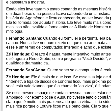
e passaram a mostrar.
Então eles inventaram o teatro contando as mesmas históri
em duas horas uma pessoa ficava sabendo de uma história 
história de Agamênon e ficou conhecendo, ao ser invadida po
Ela foi tomada por aquela história. Ela teve muito mais co
mas isso não invalida a forma anterior. A Ilíada de Homer
mitologia.
Fernando Santana
: Quando eu formulei a pergunta, era 
campo. Nunca tive nenhum receio de que uma arte mata a ou
esse é um termo de computador, interagir, e acho que exist
Zé Henrique
: O teatro é naturalmente interativo muito antes
e só agora a Rede Globo, com o programa “Você Decide”, ve
qualidade dramatúrgica…
Fernando Sant’Anna
: Quero saber se o computador é rea
Zé Henrique
: Ele á mais do que isso. Se essa sua loja de
“Internet”, a loja de discos de Londres ficou mais próxima 
você está valorizando, que é o chamado “ao vivo”, é fundam
Se esse mesmo espaço de contato pessoal parece estar de
ampliado. Por exemplo: se o Augusto tivesse feito o contrário
claro que é muito mais prazerosa do que a virtual, teria sido
mais rica porque o Louvre ficou mais perto dele. Claro que n