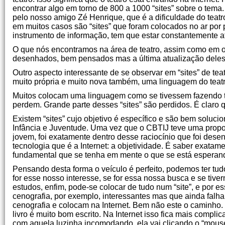
encontrar algo em torno de 800 a 1000 “sites” sobre o tema
pelo nosso amigo Zé Henrique, que é a dificuldade do tea
em muitos casos são “sites” que foram colocados no ar po
instrumento de informação, tem que estar constantemente a
O que nós encontramos na área de teatro, assim como em out
desenhados, bem pensados mas a última atualização deles f
Outro aspecto interessante de se observar em “sites” de tea
muito própria e muito nova também, uma linguagem do teatr
Muitos colocam uma linguagem como se tivessem fazendo tea
perdem. Grande parte desses “sites” são perdidos. É claro
Existem “sites” cujo objetivo é específico e são bem soluci
Infância e Juventude. Uma vez que o CBTIJ teve uma propos
jovem, foi exatamente dentro desse raciocínio que foi dese
tecnologia que é a Internet: a objetividade. É saber exatam
fundamental que se tenha em mente o que se está esperan
Pensando desta forma o veículo é perfeito, podemos ter tu
for esse nosso interesse, se for essa nossa busca e se tiv
estudos, enfim, pode-se colocar de tudo num “site”, e por 
cenografia, por exemplo, interessantes mas que ainda fal
cenografia e colocam na Internet. Bem não este o caminho.
livro é muito bom escrito. Na Internet isso fica mais compli
com aquela luzinha incomodando, ela vai clicando o “mouse”