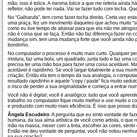
mão, isso é tolice. A mesma tolice a que me referia ainda h
refletor, não pode ter nada. Vai se fazer tudo com tocha. Qu
No “Galharufa”, tem como fazer tocha direito. Certa vez es
uma praça, fez um movimento daqueles que achou muito “si
como eu tive tempo de abaixar para que ela não me atingisse
não é coisa que se faça. Então não faz diferença fazer n
mudança sim, tem uma mudança forte que você ainda não 
bonitinho.
No computador o processo é muito mais curto. Qualquer p
mistura, faz uma bola, um quadrado, junta tudo e faz uma coi
precisa ter uma mão boa para fazer uma coisa aceitável. 
aceitável é rapidinho. Se você largar totalmente a sua munh
criação. Então ela tem o tempo da sua analogia, o computa
resultado rapidinho e aquele “copy / paste” fica muito sedut
o risco de perder a sua originalidade e começa a entrar num
Você não é digital; você é analógico: tudo que você aprende
trabalho no computador fique muito melhor e use muito o c
e produzido com muito mais eficiência. É isso que posso diz
Ângela Escudeiro
: A pergunta que eu sinto vontade de fa
humana, da sua alma artística de você como artista, o que
mão na massa, mexer com a tinta, escolher as cores, sentir 
Então me deu vontade de perguntar, você não notou nenhu
na sua criação?