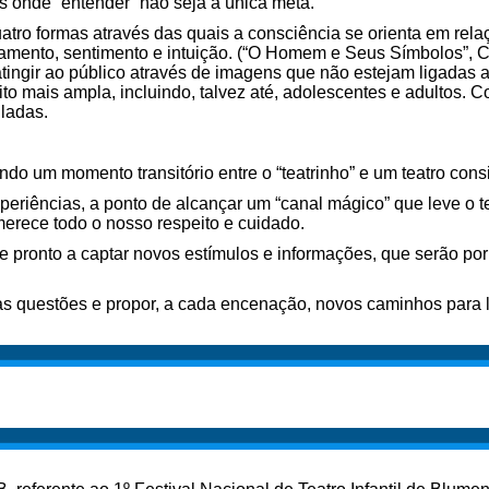
 onde “entender” não seja a única meta.
atro formas através das quais a consciência se orienta em rel
amento, sentimento e intuição. (“O Homem e Seus Símbolos”, Ca
atingir ao público através de imagens que não estejam ligadas 
ito mais ampla, incluindo, talvez até, adolescentes e adultos.
ladas.
do um momento transitório entre o “teatrinho” e um teatro cons
eriências, a ponto de alcançar um “canal mágico” que leve o te
merece todo o nosso respeito e cuidado.
 pronto a captar novos estímulos e informações, que serão por
s questões e propor, a cada encenação, novos caminhos para 