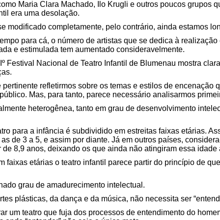
mo Maria Clara Machado, Ilo Krugli e outros poucos grupos q
ntil era uma desolação.
e modificado completamente, pelo contrário, ainda estamos lon
empo para cá, o número de artistas que se dedica à realização
itada e estimulada tem aumentado consideravelmente.
o Iº Festival Nacional de Teatro Infantil de Blumenau mostra cl
ças.
ertinente refletirmos sobre os temas e estilos de encenação qu
o público. Mas, para tanto, parece necessário analisarmos prime
almente heterogênea, tanto em grau de desenvolvimento intelect
ro para a infância é subdividido em estreitas faixas etárias. 
 as de 3 a 5, e assim por diante. Já em outros países, considera
tir de 8,9 anos, deixando os que ainda não atingiram essa idad
aixas etárias o teatro infantil parece partir do princípio de que
nado grau de amadurecimento intelectual.
rtes plásticas, da dança e da música, não necessita ser “entend
r um teatro que fuja dos processos de entendimento do home