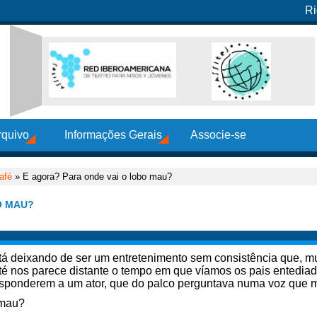
Ri
rquivo
Informações Gerais
Associe-se
afé
» E agora? Para onde vai o lobo mau?
O MAU?
stá deixando de ser um entretenimento sem consistência que, m
 até nos parece distante o tempo em que víamos os pais entedia
 responderem a um ator, que do palco perguntava numa voz que 
 mau?