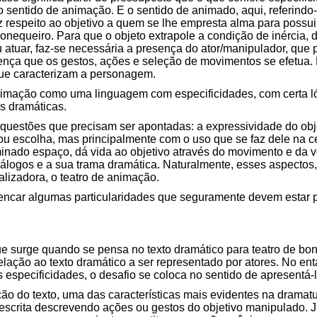
 sentido de animação. E o sentido de animado, aqui, referindo
 respeito ao objetivo a quem se lhe empresta alma para possui
onequeiro. Para que o objeto extrapole a condição de inércia, 
ou atuar, faz-se necessária a presença do ator/manipulador, qu
nça que os gestos, ações e seleção de movimentos se efetua. É
que caracterizam a personagem.
nimação como uma linguagem com especificidades, com certa l
s dramáticas.
s questões que precisam ser apontadas: a expressividade do ob
u escolha, mas principalmente com o uso que se faz dele na c
inado espaço, dá vida ao objetivo através do movimento e da vo
 diálogos e a sua trama dramática. Naturalmente, esses aspectos, 
lizadora, o teatro de animação.
 elencar algumas particularidades que seguramente devem estar 
 surge quando se pensa no texto dramático para teatro de bon
elação ao texto dramático a ser representado por atores. No en
s especificidades, o desafio se coloca no sentido de apresentá-l
ão do texto, uma das características mais evidentes na dramat
 escrita descrevendo ações ou gestos do objetivo manipulado. 