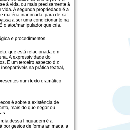
-se à vida, ou mais precisamente à
r vida. A segunda propriedade é a
de matéria inanimada, para deixar
e passa a ser uma condicionante na
 o ator/manipulador que cria,
ógica e procedimentos
jeto, que está relacionada em
ena. A expressividade do
z. E um terceiro aspecto diz
inseparáveis na prática teatral,
presentes num texto dramático
ecos é sobre a existência de
tanto, mais do que negar ou
as.
urgia dessa linguagem é a
Já por gestos de forma animada, a