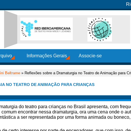
Ri
rquivo
Informações Gerais
Associe-se
íni Beltrame
» Reflexões sobre a Dramaturgia no Teatro de Animação para Cr
IA NO TEATRO DE ANIMAÇÃO PARA CRIANÇAS
maturgia do teatro para crianças no Brasil apresenta, com freq
É comum encontrar nessa dramaturgia, ora uma cena onde o aut
tástica a ser representada por uma forma animada ou boneco,
ia de certo interesse por parte de encenadores, que com isso, d