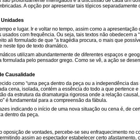
são profundamente interligados e a discussão de cada um dos
bricadas. A opção por apresentar tais tópicos separadamente o
s Unidades
mpo e lugar. Ir e voltar no tempo, assim como a apresentação 
rsos usados com frequência. Ou seja, tais textos não obedecem a
eito ali formulado de que “a tragédia procura, o mais que possí
 neste tipo de texto dramático.
máticos utilizam abundantemente de diferentes espaços e geog
ma formulada pelo pensador grego. Como se vê, a ação se desen
de Causalidade
ecido como “uma peça dentro da peça ou a independência das c
da cena, isolada, contém a essência do todo a que pertence e 
tão da estrutura da dramaturgia rigorosa onde a relação causa
o” é fundamental para a compreensão da fábula.
tazes indicando o início de uma nova situação ou cena é, de cer
a dentro da peça.
to oposição de vontades, percebe-se seu enfraquecimento no co
ermitindo assim ao espectador estabelecer certo afastamento, 