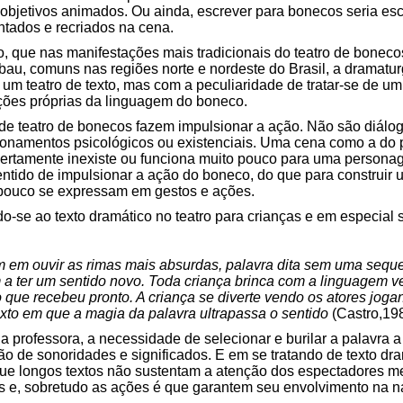
objetivos animados. Ou ainda, escrever para bonecos seria esc
tados e recriados na cena.
do, que nas manifestações mais tradicionais do teatro de bone
, comuns nas regiões norte e nordeste do Brasil, a dramaturgi
 um teatro de texto, mas com a peculiaridade de tratar-se de um
ções próprias da linguagem do boneco.
 de teatro de bonecos fazem impulsionar a ação. Não são diál
namentos psicológicos ou existenciais. Uma cena como a do p
 certamente inexiste ou funciona muito pouco para uma persona
entido de impulsionar a ação do boneco, do que para construir
e pouco se expressam em gestos e ações.
ndo-se ao texto dramático no teatro para crianças e em especial
 em ouvir as rimas mais absurdas, palavra dita sem uma sequ
 ter um sentido novo. Toda criança brinca com a linguagem ver
o que recebeu pronto. A criança se diverte vendo os atores joga
texto em que a magia da palavra ultrapassa o sentido
(Castro,198
professora, a necessidade de selecionar e burilar a palavra a 
ção de sonoridades e significados. E em se tratando de texto dr
que longos textos não sustentam a atenção dos espectadores me
as e, sobretudo as ações é que garantem seu envolvimento na na