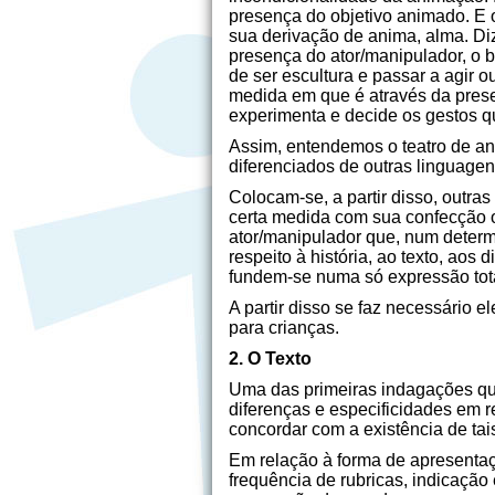
presença do objetivo animado. E o
sua derivação de anima, alma. Diz
presença do ator/manipulador, o b
de ser escultura e passar a agir 
medida em que é através da prese
experimenta e decide os gestos 
Assim, entendemos o teatro de a
diferenciados de outras linguagen
Colocam-se, a partir disso, outra
certa medida com sua confecção o
ator/manipulador que, num determ
respeito à história, ao texto, aos
fundem-se numa só expressão tota
A partir disso se faz necessário
para crianças.
2. O Texto
Uma das primeiras indagações que
diferenças e especificidades em r
concordar com a existência de tai
Em relação à forma de apresentaç
frequência de rubricas, indicação