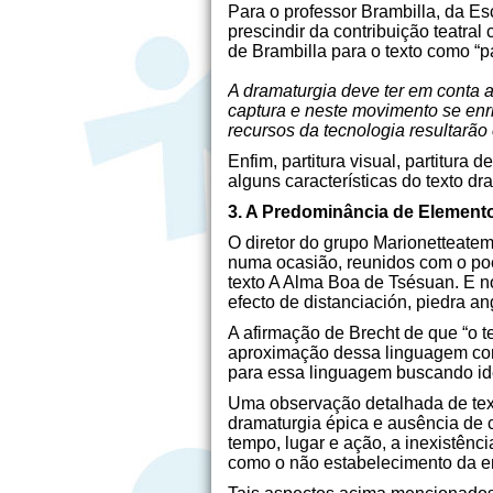
Para o professor Brambilla, da Esc
prescindir da contribuição teatr
de Brambilla para o texto como “par
A dramaturgia deve ter em conta 
captura e neste movimento se enri
recursos da tecnologia resultarão 
Enfim, partitura visual, partitura
alguns características do texto dr
3. A Predominância de Element
O diretor do grupo Marionetteatem
numa ocasião, reunidos com o poe
texto A Alma Boa de Tsésuan. E no
efecto de distanciación, piedra an
A afirmação de Brecht de que “o t
aproximação dessa linguagem com 
para essa linguagem buscando ident
Uma observação detalhada de text
dramaturgia épica e ausência de ca
tempo, lugar e ação, a inexistênci
como o não estabelecimento da em