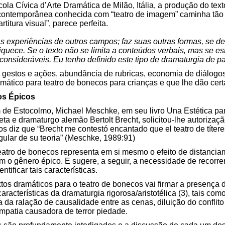
ola Cívica d’Arte Dramática de Milão, Itália, a produção do tex
al contemporânea conhecida com “teatro de imagem” caminha tão
titura visual”, parece perfeita.
as experiências de outros campos; faz suas outras formas, se 
quece. Se o texto não se limita a conteúdos verbais, mas se es
consideráveis. Eu tenho definido este tipo de dramaturgia de pa
 de gestos e ações, abundância de rubricas, economia de diálogo
amático para teatro de bonecos para crianças e que lhe dão cert
os Épicos
 de Estocolmo, Michael Meschke, em seu livro Una Estética para
ta e dramaturgo alemão Bertolt Brecht, solicitou-lhe autorizaç
s diz que “Brecht me contestó encantado que el teatro de títer
gular de su teoria” (Meschke, 1989:91)
eatro de bonecos representa em si mesmo o efeito de distanciam
o gênero épico. E sugere, a seguir, a necessidade de recorrer-
ificar tais características.
os dramáticos para o teatro de bonecos vai firmar a presença 
racterísticas da dramaturgia rigorosa/aristotélica (3), tais co
a da ralação de causalidade entre as cenas, diluição do conflito
patia causadora de terror piedade.