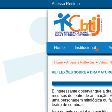
Acesso Restrito
Home
Institucional
A
Home
»
Artigos e Reflexões
»
Valmor N
REFLEXÕES SOBRE A DRAMATURG
É interessante observar que a dra
recursos do teatro de animação. 
uma personagem mitológica ou fan
teatro de sombras.
Isso permite constatar a existênc