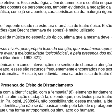
e efetivem. Essa estratégia, além de amenizar o conflito enqua
tades opostas de personagens, também evidencia a negação da 
ática, como já se apontou, características da dramaturgia rigor
o frequente usado na estrutura dramática do teatro épico. E são
ções (que Brecht chamava de songs) é muito utilizado.
pel da música no espetáculo épico, afirma que a mesma deve, d
sos níveis: pelo próprio texto da canção, que usualmente apres
 evitar a melodiosidade “psicológica”, e pela presença dos mú
co
(Bornheim, 1992:321).
ênicas em curso, intervenções no sentido de chamar a atenção 
teatro, esses são recursos frequentemente encontrados nos text
dramática. E esta é, sem dúvida, uma característica do teatro 
 Presença do Efeito de Distanciamento
a com a identificação, com a “empatia” (6), elemento fundament
ht a afirmação e adaptá-la, dizendo que, nos textos para teatr
in Pallottini, 1988:64), não possibilitando, dessa maneira, a id
identificação não se dá, basicamente pelo fato de o protagon
 que uma forma antropomorfa ou simulacro do humano.