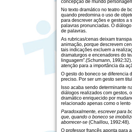
concepção de mundo personagem e
No texto dramático no teatro de 
quando predomina o uso de objeto
para descrever ações e gestos a 
palavras pronunciadas. O diálogo 
de palavras.
As rubricas/cenas deixam transpa
animação, porque descrevem cena
tais indicações excluem a realiz
dramaturgos e encenadores do tea
linguagem”.(Schumann, 1992:32). 
atenção para a importância da aç
O gesto do boneco se diferencia do
preciso. Por ser um gesto sem tit
Isso acaba sendo determinante na
diálogos realizados com gestos, 
dramático enriquecido por mudanç
relacionado apenas como o lento o
Paradoxalmente, escrever para b
que, quando o boneco se imobilize
aborrecer-se
(Chaillou, 1992:48).
O professor francês aponta para 