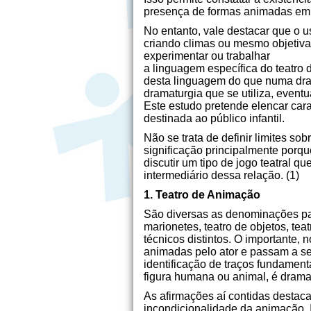
presença de formas animadas em c
No entanto, vale destacar que o us
criando climas ou mesmo objetiva
experimentar ou trabalhar
a linguagem específica do teatro
desta linguagem do que numa dra
dramaturgia que se utiliza, even
Este estudo pretende elencar car
destinada ao público infantil.
Não se trata de definir limites so
significação principalmente porqu
discutir um tipo de jogo teatral q
intermediário dessa relação. (1)
1. Teatro de Animação
São diversas as denominações para
marionetes, teatro de objetos, tea
técnicos distintos. O importante, 
animadas pelo ator e passam a ser
identificação de traços fundamen
figura humana ou animal, é drama
As afirmações aí contidas destaca
incondicionalidade da animação. I