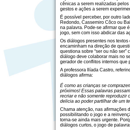
cênicas a serem realizadas pelos 
gestos e ações a serem experimen
É possível perceber, por outro la
Redondo, Cassemiro Côco ou Babau
na palavra. Pode-se afirmar que é
jogo, sem com isso abdicar das a
Os diálogos presentes nos textos
encaminham na direção de questio
questiona sobre “ser ou não ser”
diálogo deve colaborar mais no s
gerador de conflitos internos qu
A professora Ilíada Castro, referi
diálogos afirma:
É como as crianças se comprazem
próximos! Essas palavras passam a
recriar e não somente reproduzir 
delicia ao poder partilhar de um 
Chama atenção, nas afirmações da 
possibilitando o jogo e a reinven
torna-se ainda mais urgente. Por
diálogos curtos, o jogo de palavr