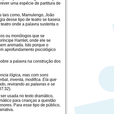
rever uma espécie de partitura de
cos tais como, Mamulengo, João
a desse tipo de teatro se baseia
 teatro onde a palavra sustenta o
ogos ou monólogos que se
ríncipe Hamlet, onde ele se
gem animada. Isto porque o
 um aprofundamento psicológico
 sobre a palavra na construção dos
encia lógica, mas com sons
bal, inventa, modifica. Ela que
ndo, revirando as palavras e se
7:32).
ser usada no texto dramático,
amático para crianças a questão
nores. Para esse tipo de público,
rrativa.