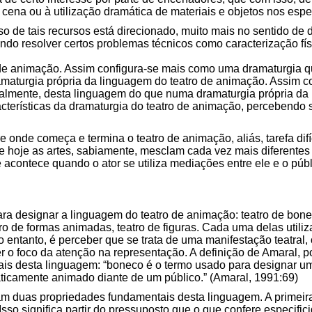
ena ou à utilização dramática de materiais e objetos nos espe
o de tais recursos está direcionado, muito mais no sentido de d
ndo resolver certos problemas técnicos como caracterização fí
 de animação. Assim configura-se mais como uma dramaturgia qu
maturgia própria da linguagem do teatro de animação. Assim 
tualmente, desta linguagem do que numa dramaturgia própria da
acterísticas da dramaturgia do teatro de animação, percebendo
bre onde começa e termina o teatro de animação, aliás, tarefa di
e hoje as artes, sabiamente, mesclam cada vez mais diferentes l
ue acontece quando o ator se utiliza mediações entre ele e o pú
 designar a linguagem do teatro de animação: teatro de boneco
tro de formas animadas, teatro de figuras. Cada uma delas utili
no entanto, é perceber que se trata de uma manifestação teatral
 o foco da atenção na representação. A definição de Amaral, po
tais desta linguagem: “boneco é o termo usado para designar u
ticamente animado diante de um público.” (Amaral, 1991:69)
m duas propriedades fundamentais desta linguagem. A primeira 
sso significa partir do pressuposto que o que confere especific