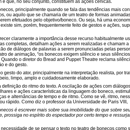
 que, no seu conjunto, constituem as ações cênicas.
bonecos, principalmente quando se fala das tendências mais c
s, ou aquilo que se chamaria de um teatro de formas animadas,
serem efetuados pelo objetivo/boneco. Ou seja, há uma economi
existe sim, porém, frequentemente feito de gestos e ações, su
recer claramente a importância desse recurso habitualmente us
s completas, detalham ações a serem realizadas e chamam a 
ação de diálogos de palavras a serem pronunciadas pelas person
tro de animação, “os bonecos exigem silêncio e seus silêncios
Quando o diretor do Bread and Puppet Theatre reclama silênc
ão e do gesto.
 gesto do ator, principalmente na interpretação realista, por tra
ubeio, limpo, amplo e cuidadosamente elaborado.
 definição do ritmo do texto. A oscilação de ações com diálogo
olhares e ações características da linguagem do boneco, estim
as e alternâncias de tempo e de ritmo. Como se vê, ritmo, nes
u rápido. Como diz o professor da Universidade de Paris VIII,
onecos é escrever mais sobre sua imobilidade do que sobre se
, prossiga no espírito do espectador por certo tempo e ressurj
a necessidade de se pensar o texto no teatro de bonecos como 