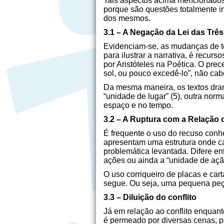
Tais aspectos acima mencionados 
porque são questões totalmente im
dos mesmos.
3.1 – A Negação da Lei das Trê
Evidenciam-se, as mudanças de te
para ilustrar a narrativa, é recu
por Aristóteles na Poética. O prec
sol, ou pouco excedê-lo”, não cabe
Da mesma maneira, os textos dra
“unidade de lugar” (5), outra nor
espaço e no tempo.
3.2 – A Ruptura com a Relação 
É frequente o uso do recuso conh
apresentam uma estrutura onde ca
problemática levantada. Difere en
ações ou ainda a “unidade de açã
O uso corriqueiro de placas e car
segue. Ou seja, uma pequena peç
3.3 – Diluição do conflito
Já em relação ao conflito enquan
é permeado por diversas cenas, p