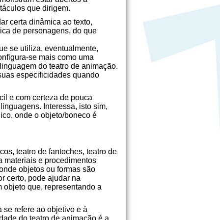
táculos que dirigem.
ar certa dinâmica ao texto,
sica de personagens, do que
e se utiliza, eventualmente,
configura-se mais como uma
 linguagem do teatro de animação.
 suas especificidades quando
fícil e com certeza de pouca
inguagens. Interessa, isto sim,
blico, onde o objeto/boneco é
s, teatro de fantoches, teatro de
za materiais e procedimentos
, onde objetos ou formas são
r certo, pode ajudar na
m objeto que, representando a
se refere ao objetivo e à
idade do teatro de animação é a