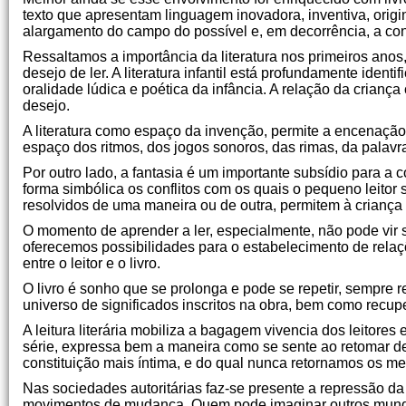
texto que apresentam linguagem inovadora, inventiva, origi
alargamento do campo do possível e, em decorrência, a consc
Ressaltamos a importância da literatura nos primeiros anos,
desejo de ler. A literatura infantil está profundamente iden
oralidade lúdica e poética da infância. A relação da crian
desejo.
A literatura como espaço da invenção, permite a encenação
espaço dos ritmos, dos jogos sonoros, das rimas, da palavra
Por outro lado, a fantasia é um importante subsídio para a
forma simbólica os conflitos com os quais o pequeno leitor s
resolvidos de uma maneira ou de outra, permitem à crianç
O momento de aprender a ler, especialmente, não pode vir se
oferecemos possibilidades para o estabelecimento de relaçõe
entre o leitor e o livro.
O livro é sonho que se prolonga e pode se repetir, sempre 
universo de significados inscritos na obra, bem como recupe
A leitura literária mobiliza a bagagem vivencia dos leitore
série, expressa bem a maneira como se sente ao retomar de
constituição mais íntima, e do qual nunca retornamos os me
Nas sociedades autoritárias faz-se presente a repressão da 
movimentos de mudança. Quem pode imaginar outros mund