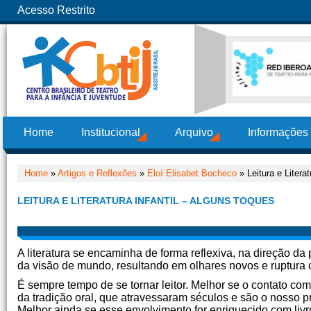
Acesso Restrito
Home
Institucional
Arquivo
Informações
Home
»
Artigos e Reflexões
»
Eloí Elisabet Bocheco
» Leitura e Litera
LEITURA E LITERATURA INFANTIL – ALGUNS TOQUES
A literatura se encaminha de forma reflexiva, na direção da
da visão de mundo, resultando em olhares novos e ruptura 
É sempre tempo de se tornar leitor. Melhor se o contato com
da tradição oral, que atravessaram séculos e são o nosso pr
Melhor ainda se esse envolvimento for enriquecido com livr