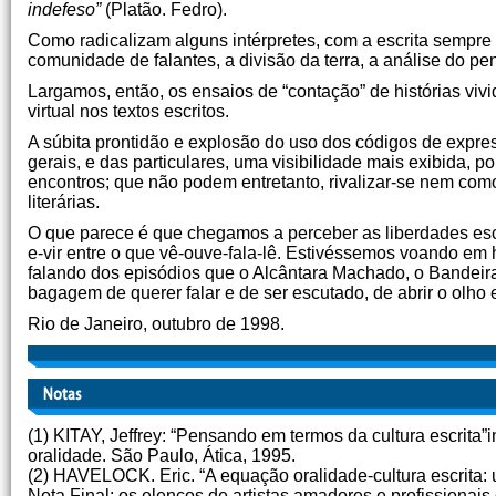
indefeso”
(Platão. Fedro).
Como radicalizam alguns intérpretes, com a escrita sempr
comunidade de falantes, a divisão da terra, a análise do 
Largamos, então, os ensaios de “contação” de histórias vivi
virtual nos textos escritos.
A súbita prontidão e explosão do uso dos códigos de expres
gerais, e das particulares, uma visibilidade mais exibida, 
encontros; que não podem entretanto, rivalizar-se nem com
literárias.
O que parece é que chegamos a perceber as liberdades escon
e-vir entre o que vê-ouve-fala-lê. Estivéssemos voando em 
falando dos episódios que o Alcântara Machado, o Bandeir
bagagem de querer falar e de ser escutado, de abrir o olho
Rio de Janeiro, outubro de 1998.
(1) KITAY, Jeffrey: “Pensando em termos da cultura escr
oralidade. São Paulo, Ática, 1995.
(2) HAVELOCK. Eric. “A equação oralidade-cultura escrita:
Nota Final: os elencos de artistas amadores e profissionai