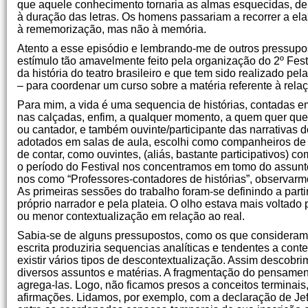
que aquele conhecimento tornaria as almas esquecidas, dei
à duração das letras. Os homens passariam a recorrer a elas
à rememorização, mas não à memória.
Atento a esse episódio e lembrando-me de outros pressupost
estímulo tão amavelmente feito pela organização do 2º Fest
da história do teatro brasileiro e que tem sido realizado p
– para coordenar um curso sobre a matéria referente à relaçã
Para mim, a vida é uma sequencia de histórias, contadas e
nas calçadas, enfim, a qualquer momento, a quem quer que
ou cantador, e também ouvinte/participante das narrativas
adotados em salas de aula, escolhi como companheiros de pe
de contar, como ouvintes, (aliás, bastante participativos) c
o período do Festival nos concentramos em tomo do assun
nos como “Professores-contadores de histórias”, observarm
As primeiras sessões do trabalho foram-se definindo a part
próprio narrador e pela plateia. O olho estava mais voltado
ou menor contextualização em relação ao real.
Sabia-se de alguns pressupostos, como os que consideram q
escrita produziria sequencias analíticas e tendentes a co
existir vários tipos de descontextualização. Assim descobr
diversos assuntos e matérias. A fragmentação do pensament
agrega-las. Logo, não ficamos presos a conceitos terminai
afirmações. Lidamos, por exemplo, com a declaração de Jeff