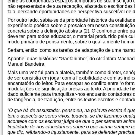
entre as coordenadas espaços-temporais de sua inscrição 
não representada de sua recepção, afastada o escritor das 
fala, deixando oportunidades de perspectiva suscetível de d
Por outro lado, sabia-se da prioridade histórica da oralidad
experiência poética sobre a prosaica em nossa constituição
concreta sobre a definição abstrata (2). O confronto entre 
deve ter, para todos educador, o material produzido pela c
modo primário de pensamento, sobre o qual a mente humana 
Seriam, então, como as tarefas de adaptação de uma narrati
Apanhei duas histórias: “Gaetaninho”, do Alcântara Machado,
Manuel Bandeira.
Mais uma vez fui para a plateia, também como diretor, cenóg
de ser consistia em jogar com a flexibilidade e com as indi
encantatório do leitor. Para escapar ao conflito entre “o for
modulações de significação presas ao texto. A prioridade h
dado suficiente para tranquilizar-nos enquanto contadores de
de tangência, de tradução, entre os textos escritos e conta
“O que há de assustador, penso eu, na palavra escrita é que
tem o aspecto de seres vivos, todavia, se lhe fizermos qu
acontece com os escritos; julga-se que o pensamento anima
finalidade de nos elucidarmos sobre o que afirma sempre
que diz, refutando-o injustamente, para se defender precisa