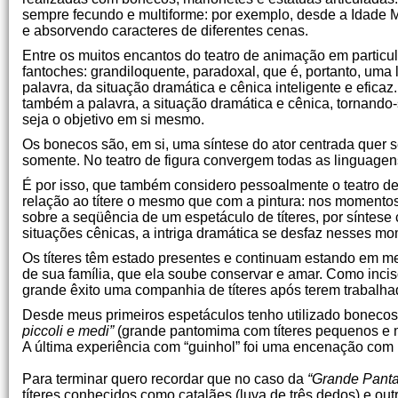
sempre fecundo e multiforme: por exemplo, desde a Idade M
e absorvendo caracteres de diferentes cenas.
Entre os muitos encantos do teatro de animação em particu
fantoches: grandiloquente, paradoxal, que é, portanto, uma
palavra, da situação dramática e cênica inteligente e efi
também a palavra, a situação dramática e cênica, tornando
seja o objetivo em si mesmo.
Os bonecos são, em si, uma síntese do ator centrada quer 
somente. No teatro de figura convergem todas as linguagens
É por isso, que também considero pessoalmente o teatro 
relação ao títere o mesmo que com a pintura: nos momento
sobre a seqüência de um espetáculo de títeres, por síntes
situações cênicas, a intriga dramática se desfaz nesses m
Os títeres têm estado presentes e continuam estando em meu
de sua família, que ela soube conservar e amar. Como inci
grande êxito uma companhia de títeres após terem trabalhad
Desde meus primeiros espetáculos tenho utilizado boneco
piccoli e medi”
(grande pantomima com títeres pequenos e m
A última experiência com “guinhol” foi uma encenação com 
Para terminar quero recordar que no caso da
“Grande Pant
títeres conhecidos como catalães (luva de três dedos) e ou