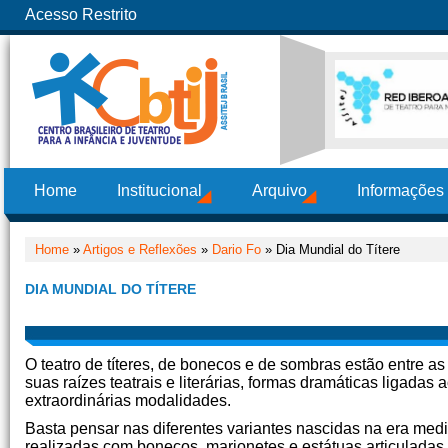
Acesso Restrito
Home
Institucional
Arquivo
Informações
Home
»
Artigos e Reflexões
»
Dario Fo
» Dia Mundial do Títere
DIA MUNDIAL DO TÍTERE
O teatro de títeres, de bonecos e de sombras estão entre a
suas raízes teatrais e literárias, formas dramáticas ligada
extraordinárias modalidades.
Basta pensar nas diferentes variantes nascidas na era medi
realizadas com bonecos, marionetes e estátuas articuladas.