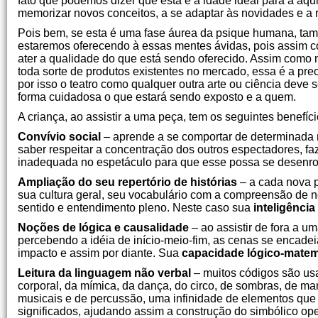
fato que podemos dizer que esta é a idade ideal para a aqu
memorizar novos conceitos, a se adaptar às novidades e a
Pois bem, se esta é uma fase áurea da psique humana, t
estaremos oferecendo à essas mentes ávidas, pois assim
ater a qualidade do que está sendo oferecido. Assim como
toda sorte de produtos existentes no mercado, essa é a pre
por isso o teatro como qualquer outra arte ou ciência dev
forma cuidadosa o que estará sendo exposto e a quem.
A criança, ao assistir a uma peça, tem os seguintes benefíci
Convívio social
– aprende a se comportar de determinada m
saber respeitar a concentração dos outros espectadores, fa
inadequada no espetáculo para que esse possa se desenro
Ampliação do seu repertório de histórias
– a cada nova 
sua cultura geral, seu vocabulário com a compreensão de 
sentido e entendimento pleno. Neste caso sua
inteligência
Noções de lógica e causalidade
– ao assistir de fora a 
percebendo a idéia de início-meio-fim, as cenas se encade
impacto e assim por diante. Sua
capacidade lógico-matem
Leitura da linguagem não verbal
– muitos códigos são usa
corporal, da mímica, da dança, do circo, de sombras, de 
musicais e de percussão, uma infinidade de elementos que 
significados, ajudando assim a construção do simbólico op