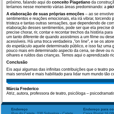
próximo, falando aqui do
conceito Piagetiano
da construção
teríamos nesse momento várias áreas predominando: a
pic
A elaboração de suas próprias emoções
– ao se envolver
sentimentos e reações emocionais, ela irá vibrar, torcendo pe
tristeza e tantas outras sensações, que dependendo de co
elaboração desses sentimentos, pode ser que ela precise d
precise chorar, rir, contar e recontar trechos da história pa
um tanto diferente de quando assistimos a um filme ou des
acessíveis. Há uma troca verdadeira ,”on line”, e se os ato
do espetáculo aquele determinado público, e isso faz uma 
pouco mais em determinado aspecto da cena, se deve ou não
olhares e ruídos das crianças. Temos aqui o aprendizado r
Conclusão
Eis aqui algumas das infinitas contribuições que o teatro 
mais sensível e mais habilitado para lidar num mundo tão 
Márcia Frederico
Atriz, autora, professora de teatro, psicóloga – psicodramati
Endereço
Endereço para co
Rua do Catete, 338 Sobreloja - Catete
Caixa Postal 16.0