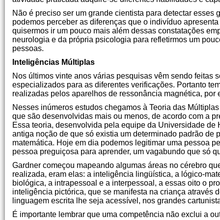
Não é preciso ser um grande cientista para detectar esse
podemos perceber as diferenças que o indivíduo apresenta
quisermos ir um pouco mais além dessas constatações emp
neurologia e da própria psicologia para refletirmos um pou
pessoas.
Inteligências Múltiplas
Nos últimos vinte anos várias pesquisas vêm sendo feitas
especializados para as diferentes verificações. Portanto t
realizadas pelos aparelhos de ressonância magnética, por
Nesses inúmeros estudos chegamos à Teoria das Múltiplas I
que são desenvolvidas mais ou menos, de acordo com a pre
Essa teoria, desenvolvida pela equipe da Universidade de
antiga noção de que só existia um determinado padrão de p
matemática. Hoje em dia podemos legitimar uma pessoa pela
pessoa preguiçosa para aprender, um vagabundo que só que
Gardner começou mapeando algumas áreas no cérebro que s
realizada, eram elas: a inteligência lingüística, a lógico-mat
biológica, a intrapessoal e a interpessoal, a essas oito o
inteligência pictórica, que se manifesta na criança através
linguagem escrita lhe seja acessível, nos grandes cartunis
É importante lembrar que uma competência não exclui a out