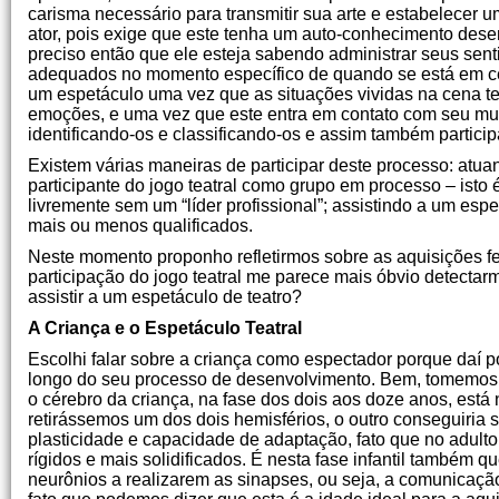
carisma necessário para transmitir sua arte e estabelecer 
ator, pois exige que este tenha um auto-conhecimento desen
preciso então que ele esteja sabendo administrar seus sen
adequados no momento específico de quando se está em cen
um espetáculo uma vez que as situações vividas na cena te
emoções, e uma vez que este entra em contato com seu mun
identificando-os e classificando-os e assim também partic
Existem várias maneiras de participar deste processo: atuan
participante do jogo teatral como grupo em processo – isto
livremente sem um “líder profissional”; assistindo a um esp
mais ou menos qualificados.
Neste momento proponho refletirmos sobre as aquisições feit
participação do jogo teatral me parece mais óbvio detecta
assistir a um espetáculo de teatro?
A Criança e o Espetáculo Teatral
Escolhi falar sobre a criança como espectador porque daí 
longo do seu processo de desenvolvimento. Bem, tomemos a
o cérebro da criança, na fase dos dois aos doze anos, est
retirássemos um dos dois hemisférios, o outro conseguiria s
plasticidade e capacidade de adaptação, fato que no adulto
rígidos e mais solidificados. É nesta fase infantil também 
neurônios a realizarem as sinapses, ou seja, a comunicação 