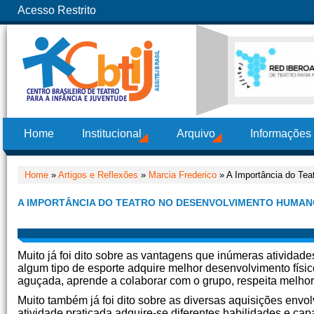
Acesso Restrito
Home
Institucional
Arquivo
Informações
Home
»
Artigos e Reflexões
»
Marcia Frederico
» A Importância do Te
A IMPORTÂNCIA DO TEATRO NO DESENVOLVIMENTO HUMA
Muito já foi dito sobre as vantagens que inúmeras atividad
algum tipo de esporte adquire melhor desenvolvimento fís
aguçada, aprende a colaborar com o grupo, respeita melhor 
Muito também já foi dito sobre as diversas aquisições envolv
atividade praticada adquire-se diferentes habilidades e ca