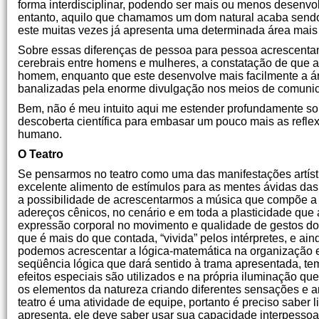
forma interdisciplinar, podendo ser mais ou menos desenvol
entanto, aquilo que chamamos um dom natural acaba sendo 
este muitas vezes já apresenta uma determinada área mais
Sobre essas diferenças de pessoa para pessoa acrescentam
cerebrais entre homens e mulheres, a constatação de que a
homem, enquanto que este desenvolve mais facilmente a áre
banalizadas pela enorme divulgação nos meios de comuni
Bem, não é meu intuito aqui me estender profundamente sobr
descoberta científica para embasar um pouco mais as refle
humano.
O Teatro
Se pensarmos no teatro como uma das manifestações artís
excelente alimento de estímulos para as mentes ávidas da
a possibilidade de acrescentarmos a música que compõe a tr
adereços cênicos, no cenário e em toda a plasticidade qu
expressão corporal no movimento e qualidade de gestos dos 
que é mais do que contada, “vivida” pelos intérpretes, e ai
podemos acrescentar a lógica-matemática na organização
seqüência lógica que dará sentido à trama apresentada, te
efeitos especiais são utilizados e na própria iluminação q
os elementos da natureza criando diferentes sensações e a
teatro é uma atividade de equipe, portanto é preciso saber 
apresenta, ele deve saber usar sua capacidade interpessoa