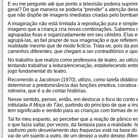
E eu me pergunto até que ponto a televisão poderia suprimi
geral? De que maneira se poderia “prender” a atenção desse
que não dispõe de imagens imediatas criadas pelo bombar
A imaginação não está limitada à reprodução pura e simpl
imagens que a criança cria novas combinações. Sabemos q
agrupadas fixas e organizadamente em seu cérebro. Elas e
agrupá-las, ao bel prazer de sua imaginação e que refletem 
realidade mesmo que de modo fictício. Trata-se, pois da po
caminhos diferentes, que chegam a ser contraditórios e op
No trabalho que realizo como professora de teatro, ao util
tentando trabalhar a leitura/encenação, estabelecendo entr
jogo fundamental do teatro.
Recorrendo a Jacobson (1970), utilizo, como tarefa
didático
determinar a predominância das funções emotiva, conativa 
rotineira, que é a de contar histórias.
Nesse sentido, pensei, então, em deslocar o foco do conto
intitulada
A Moça do Táxi
, partindo do princípio de que a 
tem significado e sentido para as crianças com formas de in
Tal foi meu espanto, ao perceber que a reação de pânico era
o que fazia saltar, por vezes, da fantasia para a realidade.
sadismo pelo desvelamento das fraquezas está na base do
vai de um sujeito a outro, de um desejo a outro desejo (Me