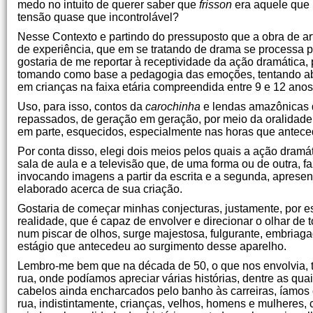
medo no intuito de querer saber que
frisson
era aquele que 
tensão quase que incontrolável?
Nesse Contexto e partindo do pressuposto que a obra de ar
de experiência, que em se tratando de drama se processa 
gostaria de me reportar à receptividade da ação dramática
tomando como base a pedagogia das emoções, tentando ab
em crianças na faixa etária compreendida entre 9 e 12 anos
Uso, para isso, contos da
carochinha
e lendas amazônicas 
repassados, de geração em geração, por meio da oralidade
em parte, esquecidos, especialmente nas horas que anteced
Por conta disso, elegi dois meios pelos quais a ação dramá
sala de aula e a televisão que, de uma forma ou de outra, fa
invocando imagens a partir da escrita e a segunda, apres
elaborado acerca de sua criação.
Gostaria de começar minhas conjecturas, justamente, por es
realidade, que é capaz de envolver e direcionar o olhar 
num piscar de olhos, surge majestosa, fulgurante, embriagad
estágio que antecedeu ao surgimento desse aparelho.
Lembro-me bem que na década de 50, o que nos envolvia, t
rua, onde podíamos apreciar várias histórias, dentre as 
cabelos ainda encharcados pelo banho às carreiras, íamos
rua, indistintamente, crianças, velhos, homens e mulheres