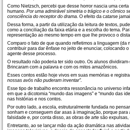
Como Nietzsch, percebi que desse horror nascia uma certa a
humano.
Por uma admirável simetria o trágico e o cômico 
consciência do receptor do drama.
O efeito da catarse jama
Dessa forma, a partir da utilização da leitura de textos, pu
como a conciliação da faixa etária e a escolha do tema. Par
representação ao mesmo tempo em que lhe provoco o dist
Comparo o fato de que quando refletimos a linguagem (da na
contribuir para dar ênfase no jeito de enunciar, colocando
agente desse processo.
O resultado não poderia ter sido outro. Os alunos dividir
Brincaram com a palavra e com os mitos amazônicos.
Esses contos estão hoje vivos em suas memórias e regist
nossas avós não puderam inventar”.
Esse tipo de trabalho encontra ressonância no universo infa
em que a dicotomia “mundo das imagens” e “mundo das ideia
nas histórias e nos contos.
Por outro lado, a escola, estruturalmente fundada no pensa
sonham e conseguem dar asas à imaginação, porque para a 
falsidade e, por conta disso, as obras de arte são expulsas, 
Entretanto, ao se lançar mão da ação dramática nas atividad