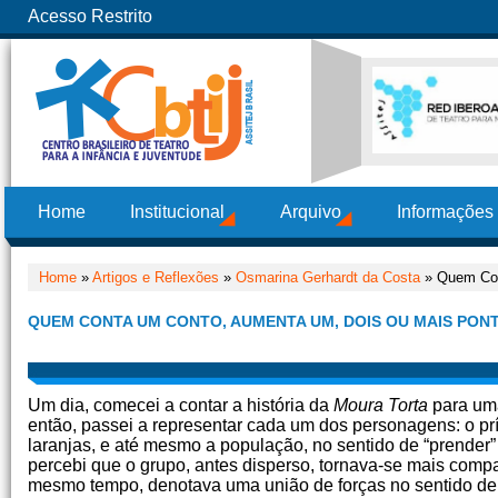
Acesso Restrito
Home
Institucional
Arquivo
Informações
Home
»
Artigos e Reflexões
»
Osmarina Gerhardt da Costa
» Quem Con
QUEM CONTA UM CONTO, AUMENTA UM, DOIS OU MAIS PON
Um dia, comecei a contar a história da
Moura Torta
para uma
então, passei a representar cada um dos personagens: o prí
laranjas, e até mesmo a população, no sentido de “prender
percebi que o grupo, antes disperso, tornava-se mais comp
mesmo tempo, denotava uma união de forças no sentido de en