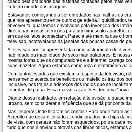
criado pela oralidade das histórias contadas pelos mais ve
fruto do mundo das imagens.
Estávamos começando a ser enredados nas malhas da era d
que nos apresentou entre outros: geladeira, liquidificador, 
envolver tal qual fomos envolvidos pela invenção dos irmã
direcionar nossas atenções para um minúsculo aparelho, qu
em que os fatos aconteciam. Parecia até mentira que o hom
televisão, acotovelados às janelas das poucas casas de pe
A televisão nos foi apresentada como instrumento de divers
habilidade ou inabilidade de seus manipuladores. E nessa e
mesma forma que os computadores e a Internet, carrega c
suas mazelas. Agora estamos como reza o matrimônio
na a
Com tantos estudos que existem a respeito da televisão, n
pensamento acerca de benefícios ou malefícios trazidos por
inclusive, nos trajes e adereços dos índios que se localiz
cobertas de palha. Essa massificação lhes deu uma “nova” 
Diante dessa realidade, em relação à televisão, é quase imp
urbano, sem considerar a influência que se dá por conta da 
Mas, espera! Onde ficaram os contos? Para onde foram as
Acredito que devam ter sido acondicionados no chips da 
de vista, com certeza não foram esquecidos, pois a cada m
tudo que nos é enviado através das fibras óticas, estamos 