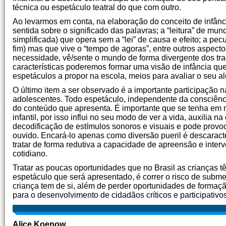
técnica ou espetáculo teatral do que com outro.
Ao levarmos em conta, na elaboração do conceito de infânc
sentida sobre o significado das palavras; a “leitura” de mun
simplificada) que opera sem a “lei” de causa e efeito; a pec
fim) mas que vive o “tempo de agoras”, entre outros aspec
necessidade, vê/sente o mundo de forma divergente dos tra
características poderemos formar uma visão de infância que
espetáculos a propor na escola, meios para avaliar o seu a
O último item a ser observado é a importante participação na
adolescentes. Todo espetáculo, independente da consciênci
do conteúdo que apresenta. É importante que se tenha em m
infantil, por isso influi no seu modo de ver a vida, auxilia
decodificação de estímulos sonoros e visuais e pode provoca
ouvido. Encará-lo apenas como diversão pueril é descaracte
tratar de forma redutiva a capacidade de apreensão e inter
cotidiano.
Tratar as poucas oportunidades que no Brasil as crianças t
espetáculo que será apresentado, é correr o risco de subm
criança tem de si, além de perder oportunidades de formação
para o desenvolvimento de cidadãos críticos e participativ
Alice Koenow