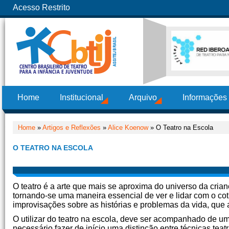
Acesso Restrito
Home
Institucional
Arquivo
Informações
Home
»
Artigos e Reflexões
»
Alice Koenow
» O Teatro na Escola
O TEATRO NA ESCOLA
O teatro é a arte que mais se aproxima do universo da crian
tornando-se uma maneira essencial de ver e lidar com o cot
improvisações sobre as histórias e problemas da vida, que a
O utilizar do teatro na escola, deve ser acompanhado de u
necessário fazer de início uma distinção entre técnicas tea