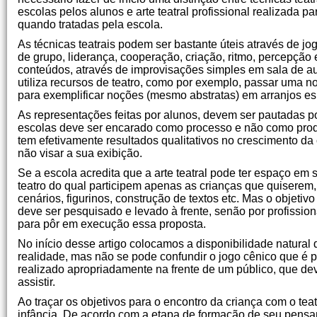
escolas pelos alunos e arte teatral profissional realizada p
quando tratadas pela escola.
As técnicas teatrais podem ser bastante úteis através de j
de grupo, liderança, cooperação, criação, ritmo, percepção
conteúdos, através de improvisações simples em sala de aul
utiliza recursos de teatro, como por exemplo, passar uma
para exemplificar noções (mesmo abstratas) em arranjos es
As representações feitas por alunos, devem ser pautadas por
escolas deve ser encarado como processo e não como produ
tem efetivamente resultados qualitativos no crescimento da 
não visar a sua exibição.
Se a escola acredita que a arte teatral pode ter espaço em 
teatro do qual participem apenas as crianças que quiserem,
cenários, figurinos, construção de textos etc. Mas o objet
deve ser pesquisado e levado à frente, senão por profissio
para pôr em execução essa proposta.
No início desse artigo colocamos a disponibilidade natural 
realidade, mas não se pode confundir o jogo cênico que é pr
realizado apropriadamente na frente de um público, que dev
assistir.
Ao traçar os objetivos para o encontro da criança com o teat
infância. De acordo com a etapa de formação de seu pen