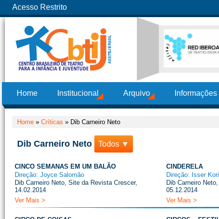
Acesso Restrito
Home
Institucional
Arquivo
Informações
Home
»
Críticas
»
Dib Carneiro Neto
Dib Carneiro Neto
Todos ▼
CINCO SEMANAS EM UM BALÃO
CINDERELA
Direção: Joyce Salomão
Direção: Isser Kor
Dib Carneiro Neto, Site da Revista Crescer,
Dib Carneiro Neto,
14.02.2014
05.12.2014
Ver Mais >
Ver Mais >