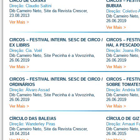
CIRCO DE COISAS
CIRCOS – FESTI
Direção: Claudio Saltini
BUBUIA
Dib Carneiro Neto, Site da Revista Crescer,
Direção: Coletivo 
23.08.2013
Dib Carneiro Neto,
26.06.2019
Ver Mais >
Ver Mais >
CIRCOS – FESTIVAL INTERN. SESC DE CIRCO /
CIRCOS – FESTI
EX LIBRIS
HAI, A PESCAD
Direção: Cia. Voël
Direção: Joana Rh
Dib Carneiro Neto, Site Pecinha é a Vovozinha,
Dib Carneiro Neto,
26.06.2019
26.06.2019
Ver Mais >
Ver Mais >
CIRCOS – FESTIVAL INTERN. SESC DE CIRCO /
CIRCOS – FESTI
ORDINÁRIOS
SOBRE TOMATE
Direção: Álvaro Assad
Direção: Andréa M
Dib Carneiro Neto, Site Pecinha é a Vovozinha,
Dib Carneiro Neto,
26.06.2019
26.06.2019
Ver Mais >
Ver Mais >
CÍRCULO DAS BALEIAS
CÍRCULO DE GIZ
Direção: Wanderley Piras
Direção: Amauri Fa
Dib Carneiro Neto, Site da Revista Crescer,
Dib Carneiro Neto,
18.04.2014
26.06.2015