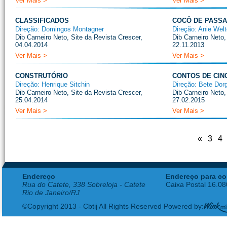
Ver Mais >
Ver Mais >
CLASSIFICADOS
COCÔ DE PASSA
Direção: Domingos Montagner
Direção: Anie Welt
Dib Carneiro Neto, Site da Revista Crescer,
Dib Carneiro Neto,
04.04.2014
22.11.2013
Ver Mais >
Ver Mais >
CONSTRUTÓRIO
CONTOS DE CIN
Direção: Henrique Sitchin
Direção: Bete Do
Dib Carneiro Neto, Site da Revista Crescer,
Dib Carneiro Neto,
25.04.2014
27.02.2015
Ver Mais >
Ver Mais >
«
3
4
Endereço
Endereço para co
Rua do Catete, 338 Sobreloja - Catete
Caixa Postal 16.0
Rio de Janeiro/RJ
©Copyright 2013 - Cbtij All Rights Reserved Powered by: