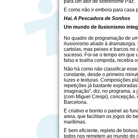
para um ator de sobrenome Paz.
E como não ir embora para casa p
Hai, A Pescadora de Sonhos
Um mundo de ilusionismo integ
No quadro de programação de um v
ilusionismo aliado à dramaturgia
cartolas, mas peixes e barcos no
sucesso. Foi-se o tempo em que 
falso e toalha comprida, recebia o
Não há como não classificar esse
constante, desde o primeiro minuto
luzes e texturas. Composições plás
repetições já bastante exploradas
imaginação”, diz, no programa, a
(com Miguel Crespi), concepção, il
Barcelona.
É criativo e bonito o painel ao fu
areia, que facilitam os jogos do 
marítimas.
É bem eficiente, repleto de bolso
todos nos remetem ao mundo do m