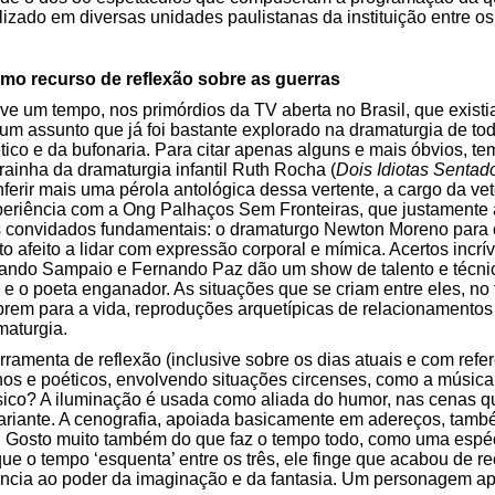
alizado em diversas unidades paulistanas da instituição entre o
omo recurso de reflexão sobre as guerras
ve um tempo, nos primórdios da TV aberta no Brasil, que exist
 um assunto que já foi bastante explorado na dramaturgia de to
tico e da bufonaria. Para citar apenas alguns e mais óbvios, t
rainha da dramaturgia infantil Ruth Rocha (
Dois Idiotas Sentad
ferir mais uma pérola antológica dessa vertente, a cargo da ve
periência com a Ong Palhaços Sem Fronteiras, que justamente a
convidados fundamentais: o dramaturgo Newton Moreno para cont
o afeito a lidar com expressão corporal e mímica. Acertos incrív
nando Sampaio e Fernando Paz dão um show de talento e técnica
co e o poeta enganador. As situações que se criam entre eles, n
abrem para a vida, reproduções arquetípicas de relacionamentos
maturgia.
ramenta de reflexão (inclusive sobre os dias atuais e com refe
s e poéticos, envolvendo situações circenses, como a música ‘t
sico? A iluminação é usada como aliada do humor, nas cenas 
lariante. A cenografia, apoiada basicamente em adereços, tam
a. Gosto muito também do que faz o tempo todo, como uma espé
ue o tempo ‘esquenta’ entre os três, ele finge que acabou de r
erência ao poder da imaginação e da fantasia. Um personagem a