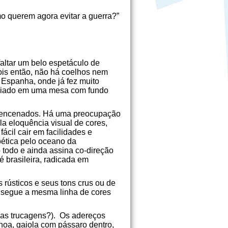
o querem agora evitar a guerra?”
faltar um belo espetáculo de
ois então, não há coelhos nem
 Espanha, onde já fez muito
apoiado em uma mesa com fundo
is encenados. Há uma preocupação
la eloquência visual de cores,
ácil cair em facilidades e
oética pelo oceano da
 todo e ainda assina co-direção
é brasileira, radicada em
s rústicos e seus tons crus ou de
ca segue a mesma linha de cores
a as trucagens?). Os adereços
oa, gaiola com pássaro dentro,