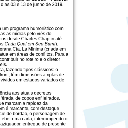
s dias 03 e 13 de junho de 2019.
ia um programa humorístico com
das as mídias pelo viés do
emos desde Charles Chaplin até
os Cada Qual em Seu Barril
).
terana Cia. La Mínima (criada em
tua em áreas de conflitos. Para a
ribuir no roteiro e o diretor
eis.
, fazendo tipos clássicos: o
o front, têm dimensões amplas de
 vividos em estados variados de
rência aos atuais decretos
irada’ de copos enfileirados.
que marcam a rapidez da
bém é marcante, com destaque
cie de bordão, o personagem de
eceber uma carta, interrompendo o
paziguador, entregue de presente