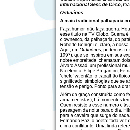
Internacional Sesc de Circo
, re
Ordinários
A mais tradicional palhaçaria c
Faça humor, não faça guerra. Hou
esse título na TV Globo. Guerra é
clownesco, da palhaçaria, do paté
Roberto Benigni e, claro, a nossa 
Aqui, em
Ordinários
, pudemos con
1997), que se inspirou em sua ex
nobre empreitada, chamaram dois 
Álvaro Assad, um profissional muit
No elenco, Filipe Bregantim, Fer
‘chefe’ valentão, o trapalhão típi
significado, simbologias que se 
tensão e perigo. Ponto para a dra
Além da graça construída como fer
armamentistas), há momentos terno
Quem resiste a esse número clás
passagem da noite para o dia. Hi
para a caveira que surge do nad
Fernando Paz, o poeta: toda vez q
clima conflitante. Uma linda ref