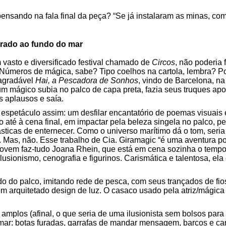
ensando na fala final da peça? “Se já instalaram as minas, com
rado ao fundo do mar
asto e diversificado festival chamado de
Circos
, não poderia 
. Números de mágica, sabe? Tipo coelhos na cartola, lembra? P
 agradável
Hai, a Pescadora de Sonhos
, vindo de Barcelona, na
um mágico subia no palco de capa preta, fazia seus truques 
s aplausos e saía.
 espetáculo assim: um desfilar encantatório de poemas visua
 até à cena final, em impactar pela beleza singela no palco, pe
ticas de enternecer. Como o universo marítimo dá o tom, seria f
. Mas, não. Esse trabalho de Cia. Giramagic “é uma aventura p
 jovem faz-tudo Joana Rhein, que está em cena sozinha o tempo
usionismo, cenografia e figurinos. Carismática e talentosa, ela 
ndo do palco, imitando rede de pesca, com seus trançados de fio
bem arquitetado design de luz. O casaco usado pela atriz/mági
s amplos (afinal, o que seria de uma ilusionista sem bolsos par
ar: botas furadas, garrafas de mandar mensagem, barcos e can