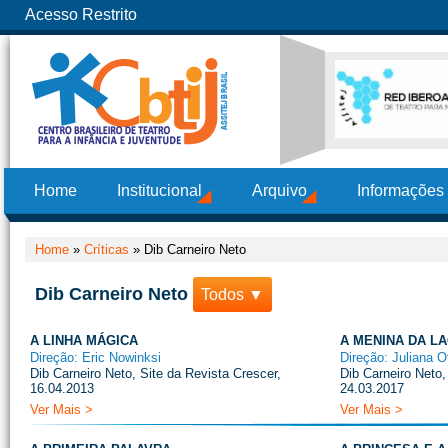
Acesso Restrito
Home
Institucional
Arquivo
Informações
Home
»
Críticas
»
Dib Carneiro Neto
Dib Carneiro Neto
Todos ▼
A LINHA MÁGICA
A MENINA DA L
Direção: Eric Nowinksi
Direção: Juliana O
Dib Carneiro Neto, Site da Revista Crescer,
Dib Carneiro Neto,
16.04.2013
24.03.2017
Ver Mais >
Ver Mais >