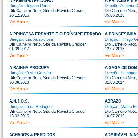
A PRIMEIRA PALAVRA
A PRINCESA E 
Direção: Dayane Porto
Direção: Antonio C
Dib Carneiro Neto, Site da Revista Crescer,
Dib Carneiro Neto,
18.12.2016
05.08.2016
Ver Mais >
Ver Mais >
A PRINCESA ERRANTE E O PRÍNCIPE ERRADO
A PRINCESINHA
Direção: Cia. Auspiciosa
Direção: Thiago G
Dib Carneiro Neto, Site da Revista Crescer,
Dib Carneiro Neto,
01.09.2017
12.07.2013
Ver Mais >
Ver Mais >
A RAINHA PROCURA
A SAGA DE DOM
Direção: Cesar Gouvêa
Direção: Fernando
Dib Carneiro Neto, Site da Revista Crescer,
Dib Carneiro Neto,
30.08.2013
01.09.2014
Ver Mais >
Ver Mais >
A.N.J.O.S.
ABRAZO
Direção: Erica Rodrigues
Direção: Marco Fr
Dib Carneiro Neto, Site da Revista Crescer,
Dib Carneiro Neto,
13.02.2015
10.07.2015
Ver Mais >
Ver Mais >
ACHADOS & PERDIDOS
ADMIRÁVEL NIN