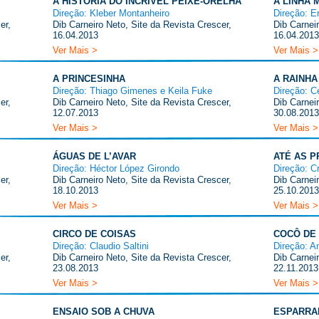
A HISTÓRIA DO INCRÍVEL PEIXE-ORELHA
A LINHA 
Direção: Kleber Montanheiro
Direção: E
er,
Dib Carneiro Neto, Site da Revista Crescer,
Dib Carnei
16.04.2013
16.04.2013
Ver Mais >
Ver Mais >
A PRINCESINHA
A RAINH
Direção: Thiago Gimenes e Keila Fuke
Direção: 
er,
Dib Carneiro Neto, Site da Revista Crescer,
Dib Carnei
12.07.2013
30.08.2013
Ver Mais >
Ver Mais >
ÁGUAS DE L’AVAR
ATÉ AS 
Direção: Héctor López Girondo
Direção: C
er,
Dib Carneiro Neto, Site da Revista Crescer,
Dib Carnei
18.10.2013
25.10.2013
Ver Mais >
Ver Mais >
CIRCO DE COISAS
COCÔ DE
Direção: Claudio Saltini
Direção: A
er,
Dib Carneiro Neto, Site da Revista Crescer,
Dib Carnei
23.08.2013
22.11.2013
Ver Mais >
Ver Mais >
ENSAIO SOB A CHUVA
ESPARRA