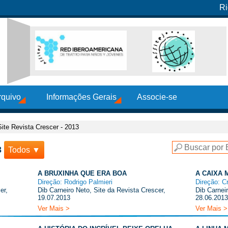
Ri
rquivo
Informações Gerais
Associe-se
Site Revista Crescer - 2013
3
Todos ▼
A BRUXINHA QUE ERA BOA
A CAIXA 
Direção: Rodrigo Palmieri
Direção: C
er,
Dib Carneiro Neto, Site da Revista Crescer,
Dib Carnei
19.07.2013
28.06.2013
Ver Mais >
Ver Mais >