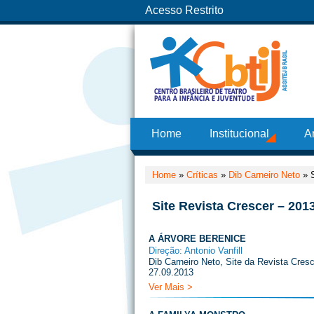
Acesso Restrito
Home
Institucional
A
Home
»
Críticas
»
Dib Carneiro Neto
»
Site Revista Crescer – 201
A ÁRVORE BERENICE
Direção: Antonio Vanfill
Dib Carneiro Neto, Site da Revista Cresc
27.09.2013
Ver Mais >