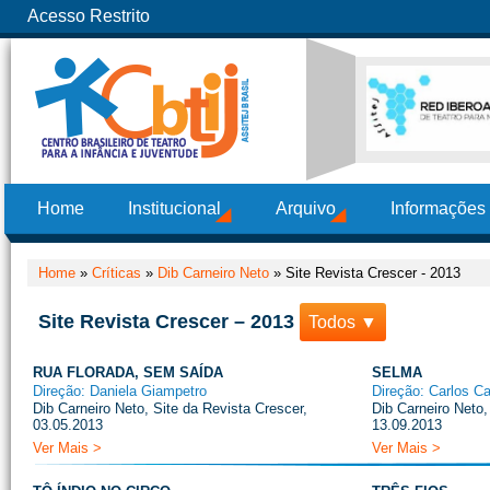
Acesso Restrito
Home
Institucional
Arquivo
Informações
Home
»
Críticas
»
Dib Carneiro Neto
»
Site Revista Crescer - 2013
Site Revista Crescer – 2013
Todos ▼
RUA FLORADA, SEM SAÍDA
SELMA
Direção: Daniela Giampetro
Direção: Carlos C
Dib Carneiro Neto, Site da Revista Crescer,
Dib Carneiro Neto,
03.05.2013
13.09.2013
Ver Mais >
Ver Mais >