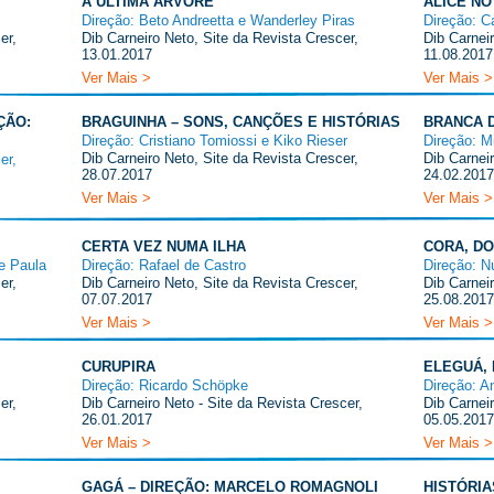
A ÚLTIMA ÁRVORE
ALICE NO 
Direção: Beto Andreetta e Wanderley Piras
Direção: C
er,
Dib Carneiro Neto, Site da Revista Crescer,
Dib Carnei
13.01.2017
11.08.2017
Ver Mais >
Ver Mais >
ÇÃO:
BRAGUINHA – SONS, CANÇÕES E HISTÓRIAS
BRANCA 
Direção: Cristiano Tomiossi e Kiko Rieser
Direção: M
Dib Carneiro Neto, Site da Revista Crescer,
Dib Carnei
er,
28.07.2017
24.02.2017
Ver Mais >
Ver Mais >
CERTA VEZ NUMA ILHA
CORA, DO
e Paula
Direção: Rafael de Castro
Direção: N
er,
Dib Carneiro Neto, Site da Revista Crescer,
Dib Carnei
07.07.2017
25.08.2017
Ver Mais >
Ver Mais >
CURUPIRA
ELEGUÁ,
Direção: Ricardo Schöpke
Direção: A
er,
Dib Carneiro Neto - Site da Revista Crescer,
Dib Carnei
26.01.2017
05.05.2017
Ver Mais >
Ver Mais >
GAGÁ – DIREÇÃO: MARCELO ROMAGNOLI
HISTÓRI