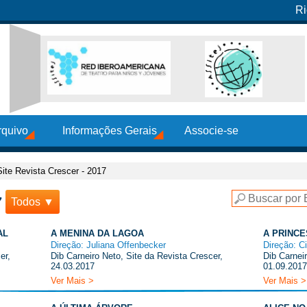
Ri
rquivo
Informações Gerais
Associe-se
Site Revista Crescer - 2017
7
Todos ▼
AL
A MENINA DA LAGOA
A PRINCE
Direção: Juliana Offenbecker
Direção: C
er,
Dib Carneiro Neto, Site da Revista Crescer,
Dib Carnei
24.03.2017
01.09.2017
Ver Mais >
Ver Mais >