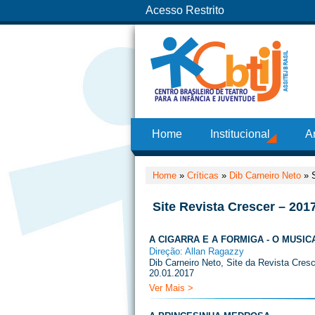
Acesso Restrito
Home
Institucional
A
Home
»
Críticas
»
Dib Carneiro Neto
»
Site Revista Crescer – 201
A CIGARRA E A FORMIGA - O MUSIC
Direção: Allan Ragazzy
Dib Carneiro Neto, Site da Revista Cresc
20.01.2017
Ver Mais >