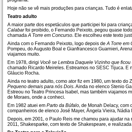
Hoje não se vê mais produções para crianças. Tudo é enlat
Teatro adulto
A maior parte dos espetáculos que participei foi para cria
Calabar
foi proibido, o Fernando Peixoto, pegou quase to
chamada
A Torre em Concurso
. Ele escolheu este texto ju
Ainda com o Fernando Peixoto, logo depois de
A Torre em
Pompeu, do Augusto Boal e Gianfrancesco Guarnieri, Arena
viajamos muito.
Em 1978, dirigi
Você se Lembra Daquele Vizinho que ficou
chamado Ricardo Meireles. Estreamos no SESC Tijuca. E no
Gláucio Rocha.
Ainda no teatro adulto, como ator fiz em 1980, um texto do
Pequeno demais para nós Dois
. Ainda no elenco Stenio Ga
Estreou no Teatro Princesa Isabel, mas também viajamos mu
de Moraes, onde a conheci.
Em 1982 atuei em
Parto da Búfalo
, de Monah Delacy, com 
companheiros de elenco José Mayer, Ângela Vieira, Nádia Na
Depois, em 2001, o Paulo Reis me chamou para ajudar n
2011, Shakesparke, com texto de Shakespeare, e realizada 