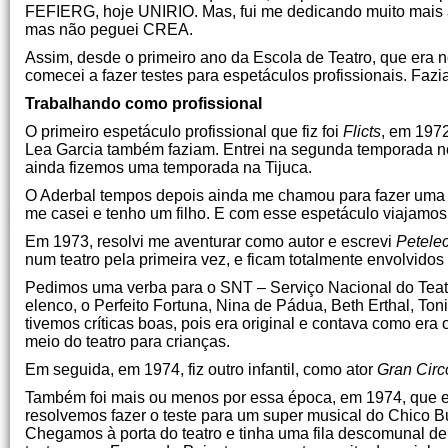
FEFIERG, hoje UNIRIO. Mas, fui me dedicando muito mais a
mas não peguei CREA.
Assim, desde o primeiro ano da Escola de Teatro, que era
comecei a fazer testes para espetáculos profissionais. Faz
Trabalhando como profissional
O primeiro espetáculo profissional que fiz foi
Flicts
, em 1972
Lea Garcia também faziam. Entrei na segunda temporada no
ainda fizemos uma temporada na Tijuca.
O Aderbal tempos depois ainda me chamou para fazer uma
me casei e tenho um filho. E com esse espetáculo viajamos m
Em 1973, resolvi me aventurar como autor e escrevi
Petele
num teatro pela primeira vez, e ficam totalmente envolvid
Pedimos uma verba para o SNT – Serviço Nacional do Teat
elenco, o Perfeito Fortuna, Nina de Pádua, Beth Erthal, To
tivemos críticas boas, pois era original e contava como era
meio do teatro para crianças.
Em seguida, em 1974, fiz outro infantil, como ator
Gran Cir
Também foi mais ou menos por essa época, em 1974, que eu
resolvemos fazer o teste para um super musical do Chico
Chegamos à porta do teatro e tinha uma fila descomunal d