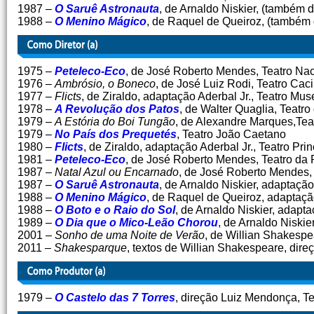
1987 –
O Saruê Astronauta
, de Arnaldo Niskier, (também 
1988 –
O Menino Mágico
, de Raquel de Queiroz, (também d
1975 –
Peteleco-Eco
, de José Roberto Mendes, Teatro Na
1976 –
Ambrósio, o Boneco
, de José Luiz Rodi, Teatro Cac
1977 –
Flicts
, de Ziraldo, adaptação Aderbal Jr., Teatro M
1978 –
A Revolução dos Patos
, de Walter Quaglia, Teatro
1979 –
A Estória do Boi Tungão
, de Alexandre Marques,Te
1979 –
No País dos Prequetés
, Teatro João Caetano
1980 –
Flicts
, de Ziraldo, adaptação Aderbal Jr., Teatro Pri
1981 –
Peteleco-Eco
, de José Roberto Mendes, Teatro da 
1987 –
Natal Azul ou Encarnado
, de José Roberto Mendes,
1987 –
O Saruê Astronauta
, de Arnaldo Niskier, adaptaç
1988 –
O Menino Mágico
, de Raquel de Queiroz, adaptaçã
1988 –
O Boto e o Raio do Sol
, de Arnaldo Niskier, adap
1989 –
O Dia que o Mico-Leão Chorou
, de Arnaldo Niski
2001 –
Sonho de uma Noite de Verão
, de Willian Shakespe
2011 –
Shakesparque
, textos de Willian Shakespeare, dire
1979 –
O Castelo das 7 Torres
, direção Luiz Mendonça, Te