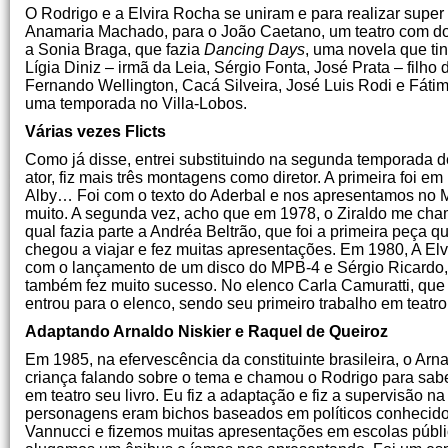
O Rodrigo e a Elvira Rocha se uniram e para realizar supe
Anamaria Machado, para o João Caetano, um teatro com do
a Sonia Braga, que fazia
Dancing Days
, uma novela que tin
Lígia Diniz – irmã da Leia, Sérgio Fonta, José Prata – filho
Fernando Wellington, Cacá Silveira, José Luis Rodi e Fá
uma temporada no Villa-Lobos.
Várias vezes Flicts
Como já disse, entrei substituindo na segunda temporada 
ator, fiz mais três montagens como diretor. A primeira foi em
Alby… Foi com o texto do Aderbal e nos apresentamos no M
muito. A segunda vez, acho que em 1978, o Ziraldo me chamo
qual fazia parte a Andréa Beltrão, que foi a primeira peça 
chegou a viajar e fez muitas apresentações. Em 1980, A El
com o lançamento de um disco do MPB-4 e Sérgio Ricardo, 
também fez muito sucesso. No elenco Carla Camuratti, que a
entrou para o elenco, sendo seu primeiro trabalho em teatro
Adaptando Arnaldo Niskier e Raquel de Queiroz
Em 1985, na efervescência da constituinte brasileira, o Arna
criança falando sobre o tema e chamou o Rodrigo para sabe
em teatro seu livro. Eu fiz a adaptação e fiz a supervisão 
personagens eram bichos baseados em políticos conhecido
Vannucci e fizemos muitas apresentações em escolas públic