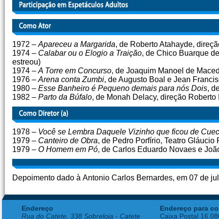
1972 –
Apareceu a Margarida
, de Roberto Atahayde, direçã
1974 –
Calabar ou o Elogio a Traição
, de Chico Buarque d
estreou)
1974 –
A Torre em Concurso
, de Joaquim Manoel de Macedo
1976 –
Arena conta Zumbi
, de Augusto Boal e Jean Francis
1980 –
Esse Banheiro é Pequeno demais para nós Dois
, d
1982 –
Parto da Búfalo
, de Monah Delacy, direção Roberto F
1978 –
Você se Lembra Daquele Vizinho que ficou de Cuec
1979 –
Canteiro de Obra
, de Pedro Porfírio, Teatro Gláucio
1979 –
O Homem em Pó
, de Carlos Eduardo Novaes e João
Depoimento dado à Antonio Carlos Bernardes, em 07 de ju
Endereço
Endereço para co
Rua do Catete, 338 Sobreloja - Catete
Caixa Postal 16.0