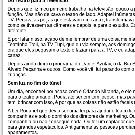
Do Teatro para a Televisão
Depois que fiz meu primeiro trabalho na televisão, pouco a
função. Mas não deixava o teatro de lado. Adaptei inúmeras
TV. Pegava as peças que estavam em cartaz, transformava p
como se tivessem as câmeras e depois ia para o estúdio.
diferente.
E por falar nisso, acabo de me lembrar de uma coisa me mar
Teatrinho Troll, na TV Tupi, que eu via sempre, aos doming
era que eles pegavam o texto e faziam para a TV, e eu ad
cartaz.
Depois ainda dirigi o programa do Daniel Azulay, o da Bia 
Alvaro Peçanha e outros. Como você vê, fui parando com o
crianças.
Sem luz no fim do túnel
Um dia, encontrei por acaso com o Orlando Miranda, e ele 
para o teatro amador. Podia até ser em tom jocoso, mas pa
tem, brincar com isso, é por que as coisas não estão fáceis 
A Lei Rouanet que devia ser uma lei para ajudar o teatro fi
companhias e sob o domínio dos diretores de marketing. O
companhia ou não consegue nada. Ou ter um captador que só
para grandes espetáculos. Antigamente as pessoas perdiam
apartamentos.