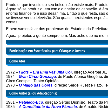
Produtor que investe do seu bolso, não existe mais. Produt
Agora só se produz quem tem o dinheiro da captação. Além di
retorno financeiro e isso desanima. Então o que resta, são
se tivesse vendo televisão. São quase inexistentes espet
contas.
E nem vamos falar dos problemas do Estado e da Prefeitura,
Agora, projetos a gente sempre tem. Mas acho que no mome
1972 –
Flicts – Era uma Vez uma Cor
, direção Aderbal Jr
1974 –
Gran Circo Gonzaga
,
de Paulo Afonso Gregório, di
Circo Godspell, Teatro Opinião
1978 –
O Mago das Cores
,
direção Serge Ruest e Pato, Tea
1981 –
Peteleco-Eco
, direção Sérgio Dionísio, Teatro da P
1985 –
A Constituinte da Nova Floresta
, de Arnaldo Niski