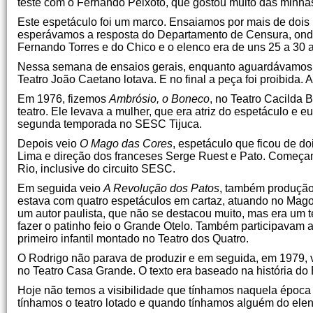
teste com o Fernando Peixoto, que gostou muito das minh
Este espetáculo foi um marco. Ensaiamos por mais de doi
esperávamos a resposta do Departamento de Censura, onde
Fernando Torres e do Chico e o elenco era de uns 25 a 30 a
Nessa semana de ensaios gerais, enquanto aguardávamos a
Teatro João Caetano lotava. E no final a peça foi proibida.
Em 1976, fizemos
Ambrósio, o Boneco
, no Teatro Cacilda 
teatro. Ele levava a mulher, que era atriz do espetáculo e 
segunda temporada no SESC Tijuca.
Depois veio
O Mago das Cores
, espetáculo que ficou de d
Lima e direção dos franceses Serge Ruest e Pato. Começam
Rio, inclusive do circuito SESC.
Em seguida veio
A Revolução dos Patos
, também produção 
estava com quatro espetáculos em cartaz, atuando no Mago e
um autor paulista, que não se destacou muito, mas era um 
fazer o patinho feio o Grande Otelo. Também participavam a
primeiro infantil montado no Teatro dos Quatro.
O Rodrigo não parava de produzir e em seguida, em 1979, 
no Teatro Casa Grande. O texto era baseado na história d
Hoje não temos a visibilidade que tínhamos naquela época p
tínhamos o teatro lotado e quando tínhamos alguém do elen