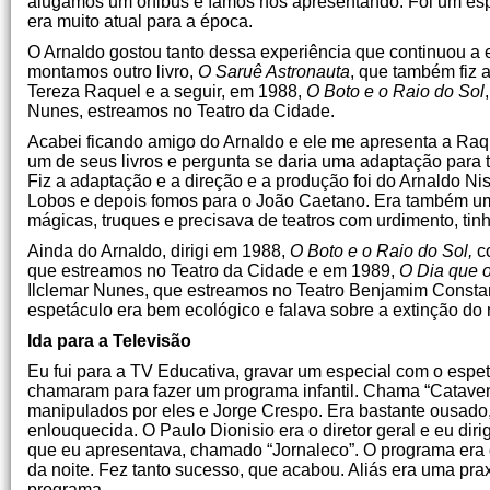
alugamos um ônibus e íamos nos apresentando. Foi um espe
era muito atual para a época.
O Arnaldo gostou tanto dessa experiência que continuou a es
montamos outro livro,
O Saruê Astronauta
, que também fiz 
Tereza Raquel e a seguir, em 1988,
O Boto e o Raio do Sol
Nunes, estreamos no Teatro da Cidade.
Acabei ficando amigo do Arnaldo e ele me apresenta a Raq
um de seus livros e pergunta se daria uma adaptação para
Fiz a adaptação e a direção e a produção foi do Arnaldo Nis
Lobos e depois fomos para o João Caetano. Era também um
mágicas, truques e precisava de teatros com urdimento, ti
Ainda do Arnaldo, dirigi em 1988,
O Boto e o Raio do Sol,
c
que estreamos no Teatro da Cidade e em 1989,
O Dia que 
Ilclemar Nunes, que estreamos no Teatro Benjamim Constan
espetáculo era bem ecológico e falava sobre a extinção do 
Ida para a Televisão
Eu fui para a TV Educativa, gravar um especial com o espe
chamaram para fazer um programa infantil. Chama “Catave
manipulados por eles e Jorge Crespo. Era bastante ousado
enlouquecida. O Paulo Dionisio era o diretor geral e eu diri
que eu apresentava, chamado “Jornaleco”. O programa er
da noite. Fez tanto sucesso, que acabou. Aliás era uma p
programa.