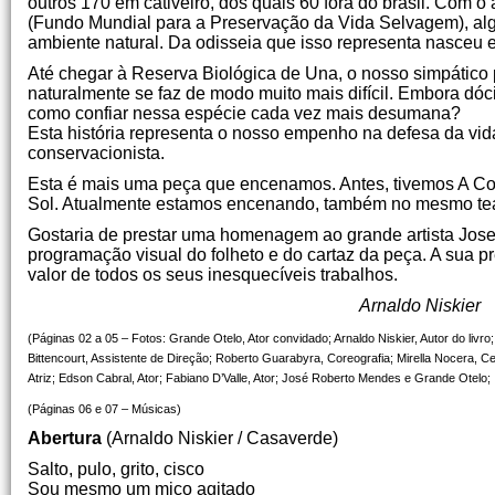
outros 170 em cativeiro, dos quais 60 fora do brasil. Com o
(Fundo Mundial para a Preservação da Vida Selvagem), algu
ambiente natural. Da odisseia que isso representa nasceu e
Até chegar à Reserva Biológica de Una, o nosso simpático 
naturalmente se faz de modo muito mais difícil. Embora dóci
como confiar nessa espécie cada vez mais desumana?
Esta história representa o nosso empenho na defesa da vid
conservacionista.
Esta é mais uma peça que encenamos. Antes, tivemos A Con
Sol. Atualmente estamos encenando, também no mesmo teatr
Gostaria de prestar uma homenagem ao grande artista Joselit
programação visual do folheto e do cartaz da peça. A sua pr
valor de todos os seus inesquecíveis trabalhos.
Arnaldo Niskier
(Páginas 02 a 05 – Fotos: Grande Otelo, Ator convidado; Arnaldo Niskier, Autor do liv
Bittencourt, Assistente de Direção; Roberto Guarabyra, Coreografia; Mirella Nocera, Ce
Atriz; Edson Cabral, Ator; Fabiano D’Valle, Ator; José Roberto Mendes e Grande Otelo; ,I
(Páginas 06 e 07 – Músicas)
Abertura
(Arnaldo Niskier / Casaverde)
Salto, pulo, grito, cisco
Sou mesmo um mico agitado