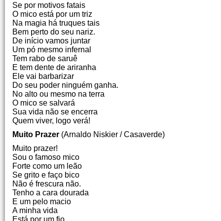
Se por motivos fatais
O mico está por um triz
Na magia há truques tais
Bem perto do seu nariz.
De início vamos juntar
Um pó mesmo infernal
Tem rabo de saruê
E tem dente de ariranha
Ele vai barbarizar
Do seu poder ninguém ganha.
No alto ou mesmo na terra
O mico se salvará
Sua vida não se encerra
Quem viver, logo verá!
Muito Prazer
(Arnaldo Niskier / Casaverde)
Muito prazer!
Sou o famoso mico
Forte como um leão
Se grito e faço bico
Não é frescura não.
Tenho a cara dourada
E um pelo macio
A minha vida
Está por um fio.