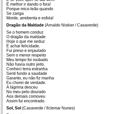
É melhor ir dando o fora!
Porque mico-leão quando
Se zanga
Morde, arrebenta e esfola!
Dragão da Maldade
(Arnaldo Niskier / Casaverde)
Se o homem conduz
O dragão da maldade
Hoje o que me seduz
É achar felicidade.
Fui preso e enjaulado
Sem o menor respeito
Meu tempo foi roubado
Não havia outro jeito.
Conheci terra estranha
Senti fundo a saudade
Garanto, eu não fiz manha
Eu chorei de verdade.
A lágrima desceu
No meu pelo dourado
Aos demais comoveu
Assim fui encontrado.
Sol, Sol
(Casaverde / Ilclemar Nunes)