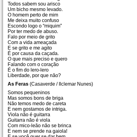
Todos sabem sou arisco
Um bicho mesmo levado.
O homem perto de mim
Me deixa muito confuso
Escondo logo o “miquim”
Por ter medo de abuso.
Falo por meio de grito
Com a vida ameaçada
E se grito e me agito
É por causa da caçada.
O que mais preciso e quero
Falando com o coração
É o fim do lero-lero
Liberdade, por que não?
As Feras
(Casaverde / Ilclemar Nunes)
Somos pequeninos
Mas somos bons de briga
Não temos medo de careta
E nem gostamos de intriga.
Viola não é guitarra
Guitarra não é viola
Com mico-leão não se brinca
E nem se prende na gaiola!
E se você quer se dar bem