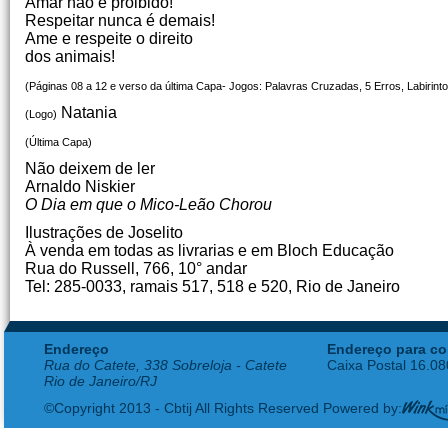
Amar não é proibido!
Respeitar nunca é demais!
Ame e respeite o direito
dos animais!
(Páginas 08 a 12 e verso da última Capa- Jogos: Palavras Cruzadas, 5 Erros, Labirinto 
Natania
(Logo)
(Última Capa)
Não deixem de ler
Arnaldo Niskier
O Dia em que o Mico-Leão Chorou
Ilustrações de Joselito
À venda em todas as livrarias e em Bloch Educação
Rua do Russell, 766, 10° andar
Tel: 285-0033, ramais 517, 518 e 520, Rio de Janeiro
Endereço
Endereço para co
Rua do Catete, 338 Sobreloja - Catete
Caixa Postal 16.0
Rio de Janeiro/RJ
©Copyright 2013 - Cbtij All Rights Reserved Powered by: