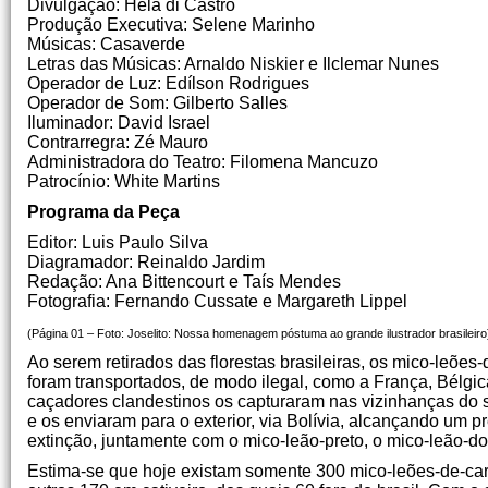
Divulgação: Hela di Castro
Produção Executiva: Selene Marinho
Músicas: Casaverde
Letras das Músicas: Arnaldo Niskier e Ilclemar Nunes
Operador de Luz: Edílson Rodrigues
Operador de Som: Gilberto Salles
Iluminador: David Israel
Contrarregra: Zé Mauro
Administradora do Teatro: Filomena Mancuzo
Patrocínio: White Martins
Programa da Peça
Editor: Luis Paulo Silva
Diagramador: Reinaldo Jardim
Redação: Ana Bittencourt e Taís Mendes
Fotografia: Fernando Cussate e Margareth Lippel
(Página 01 – Foto: Joselito: Nossa homenagem póstuma ao grande ilustrador brasileiro
Ao serem retirados das florestas brasileiras, os mico-leões
foram transportados, de modo ilegal, como a França, Bélgi
caçadores clandestinos os capturaram nas vizinhanças do se
e os enviaram para o exterior, via Bolívia, alcançando um p
extinção, juntamente com o mico-leão-preto, o mico-leão-d
Estima-se que hoje existam somente 300 mico-leões-de-car