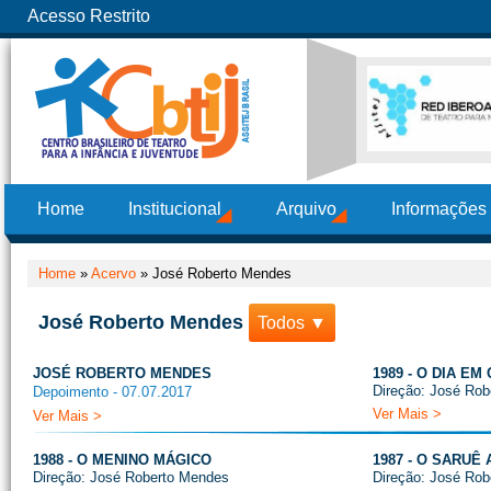
Acesso Restrito
Home
Institucional
Arquivo
Informações
Home
»
Acervo
»
José Roberto Mendes
José Roberto Mendes
Todos ▼
JOSÉ ROBERTO MENDES
1989 - O DIA E
Direção: José Ro
Depoimento - 07.07.2017
Ver Mais >
Ver Mais >
1988 - O MENINO MÁGICO
1987 - O SARUÊ
Direção: José Roberto Mendes
Direção: José Ro