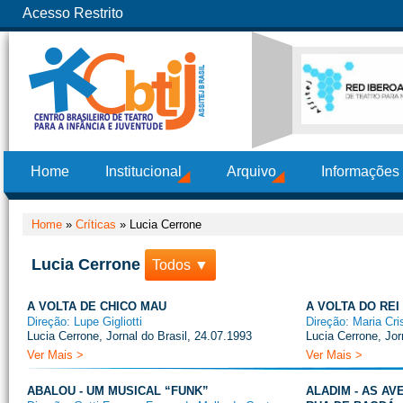
Acesso Restrito
Home
Institucional
Arquivo
Informações
Home
»
Críticas
»
Lucia Cerrone
Lucia Cerrone
Todos ▼
A VOLTA DE CHICO MAU
A VOLTA DO REI
Direção: Lupe Gigliotti
Direção: Maria Cri
Lucia Cerrone, Jornal do Brasil, 24.07.1993
Lucia Cerrone, Jor
Ver Mais >
Ver Mais >
ABALOU - UM MUSICAL “FUNK”
ALADIM - AS A