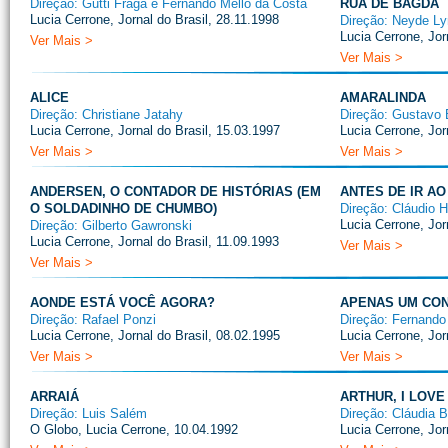
Direção: Gutti Fraga e Fernando Mello da Costa
RUA DE BAGDÁ
Lucia Cerrone, Jornal do Brasil, 28.11.1998
Direção: Neyde Ly
Lucia Cerrone, Jor
Ver Mais >
Ver Mais >
ALICE
AMARALINDA
Direção: Christiane Jatahy
Direção: Gustavo 
Lucia Cerrone, Jornal do Brasil, 15.03.1997
Lucia Cerrone, Jor
Ver Mais >
Ver Mais >
ANDERSEN, O CONTADOR DE HISTÓRIAS (EM
ANTES DE IR AO
O SOLDADINHO DE CHUMBO)
Direção: Cláudio 
Lucia Cerrone, Jor
Direção: Gilberto Gawronski
Lucia Cerrone, Jornal do Brasil, 11.09.1993
Ver Mais >
Ver Mais >
AONDE ESTÁ VOCÊ AGORA?
APENAS UM CON
Direção: Rafael Ponzi
Direção: Fernando
Lucia Cerrone, Jornal do Brasil, 08.02.1995
Lucia Cerrone, Jor
Ver Mais >
Ver Mais >
ARRAIÁ
ARTHUR, I LOVE
Direção: Luis Salém
Direção: Cláudia B
O Globo, Lucia Cerrone, 10.04.1992
Lucia Cerrone, Jor