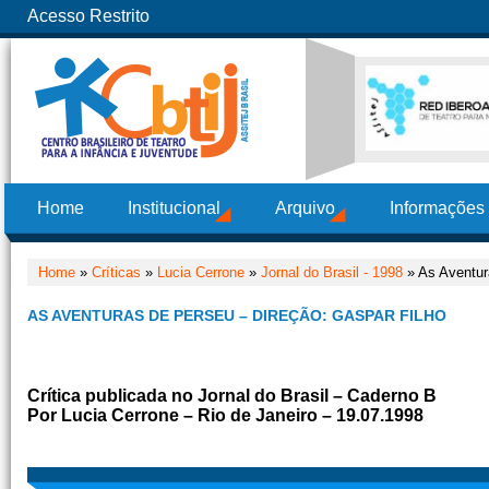
Acesso Restrito
Home
Institucional
Arquivo
Informações
Home
»
Críticas
»
Lucia Cerrone
»
Jornal do Brasil - 1998
» As Aventur
AS AVENTURAS DE PERSEU – DIREÇÃO: GASPAR FILHO
Crítica publicada no Jornal do Brasil – Caderno B
Por Lucia Cerrone – Rio de Janeiro – 19.07.1998