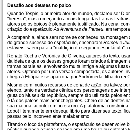
Desafio aos deuses no palco
Quando Tespis, o primeiro ator do mundo, declarou ser Dio
“heresia”, mas começando a mais longa das tramas teatrais
atores pelos épicos é plenamente justificado. Na cena, co
criação do espetáculo
As Aventuras de Perseu
, em tempora
A companhia, ainda sem nome se conheceu na montagem
do grande sucesso do espetáculo, encenaram
Romeu e Jul
estáveis, saem para a “maldição do segundo espetáculo”, 
Renato Rocha e Verônica de Oliveira, autores do texto, usa
da ideia de que os deuses gregos foram criados à imagem e
tramas paralelas, envolvendo muita intriga e algumas lutas 
atores. Optando por uma versão compactada, os autores inv
chega à Etiópia e se apaixona por Andrômeda, filha do rei
Mesmo com muitos recursos de cena de ação, ou talvez po
elenco, tanto na verdade cênica dos personagens que inter
gruta do Museu da república, sempre tão utilizada pelos 
é lá dos palcos mais aconchegantes. Cheio de acidentes nat
sua maioria, acontecem no escuro. A plataforma construída p
Lobo) literalmente em desequilíbrio para dizer seu texto, 
passar pelo inconveniente malabarismo.
Tirando o foco da plataforma, o espetáculo se desenvolve 
público quando navega no lago em uma balsa ou enfrenta 