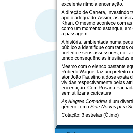
excelente ritmo a encenação.
A direção de Carrera, investindo 
apoio adequado. Assim, as música
Khan. O mesmo acontece com as c
como um momento estanque, em que
a passagem.
A história, ambientada numa pequ
público a identifique com tantas 
prefeito e seus assessores, do ca
tendo consequências inusitadas e 
Mesmo com o elenco bastante equi
Roberto Wagner faz um prefeito int
ator João Faustino a dose exata 
vividas respectivamente pelas atr
encenação. Com Rosana Fachada, p
sem utilizar a caricatura.
As Alegres Comadres
é um divert
gênero como
Sete Noivas para Se
Cotação: 3 estrelas (Ótimo)