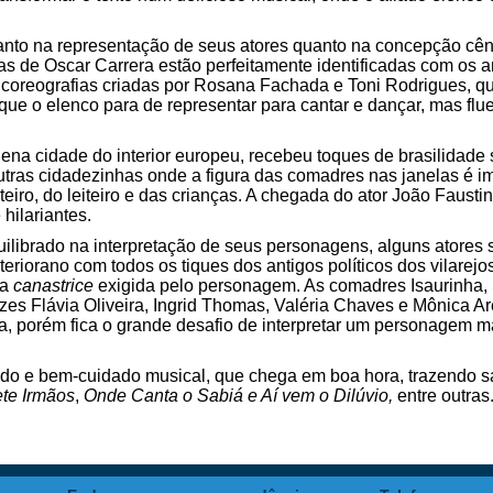
tanto na representação de seus atores quanto na concepção cên
s de Oscar Carrera estão perfeitamente identificadas com os a
oreografias criadas por Rosana Fachada e Toni Rodrigues, qu
 o elenco para de representar para cantar e dançar, mas flu
ena cidade do interior europeu, recebeu toques de brasilidad
outras cidadezinhas onde a figura das comadres nas janelas é 
rteiro, do leiteiro e das crianças. A chegada do ator João Faus
hilariantes.
librado na interpretação de seus personagens, alguns atores
eriorano com todos os tiques dos antigos políticos dos vilarejo
da
canastrice
exigida pelo personagem. As comadres Isaurinha, 
izes Flávia Oliveira, Ingrid Thomas, Valéria Chaves e Mônica Ar
orém fica o grande desafio de interpretar um personagem masc
ido e bem-cuidado musical, que chega em boa hora, trazendo 
te Irmãos
,
Onde Canta o Sabiá e Aí vem o Dilúvio,
entre outras.