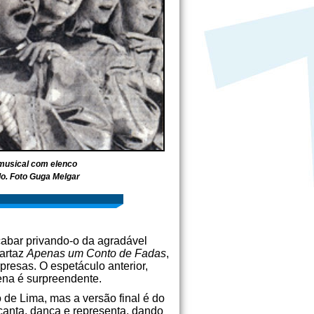
usical com elenco
do. Foto Guga Melgar
cabar privando-o da agradável
cartaz
Apenas um Conto de Fadas
,
presas. O espetáculo anterior,
ena é surpreendente.
de Lima, mas a versão final é do
 canta, dança e representa, dando