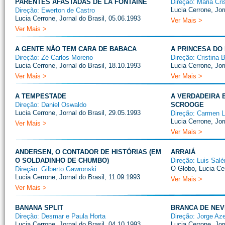
PARENTES AFASTADAS DE LA FONTAINE
Direção: Maria Cris
Lucia Cerrone, Jor
Direção: Ewerton de Castro
Lucia Cerrone, Jornal do Brasil, 05.06.1993
Ver Mais >
Ver Mais >
A GENTE NÃO TEM CARA DE BABACA
A PRINCESA DO
Direção: Zé Carlos Moreno
Direção: Cristina 
Lucia Cerrone, Jornal do Brasil, 18.10.1993
Lucia Cerrone, Jor
Ver Mais >
Ver Mais >
A TEMPESTADE
A VERDADEIRA 
Direção: Daniel Oswaldo
SCROOGE
Lucia Cerrone, Jornal do Brasil, 29.05.1993
Direção: Carmen 
Lucia Cerrone, Jor
Ver Mais >
Ver Mais >
ANDERSEN, O CONTADOR DE HISTÓRIAS (EM
ARRAIÁ
O SOLDADINHO DE CHUMBO)
Direção: Luis Sal
O Globo, Lucia Ce
Direção: Gilberto Gawronski
Lucia Cerrone, Jornal do Brasil, 11.09.1993
Ver Mais >
Ver Mais >
BANANA SPLIT
BRANCA DE NEV
Direção: Desmar e Paula Horta
Direção: Jorge Az
Lucia Cerrone, Jornal do Brasil, 04.10.1993
Lucia Cerrone, Jor