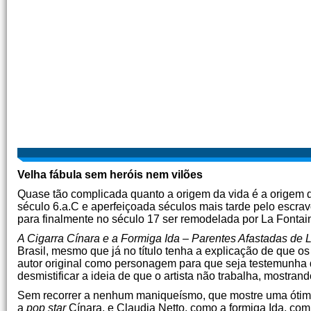
Velha fábula sem heróis nem vilões
Quase tão complicada quanto a origem da vida é a origem d
século 6.a.C e aperfeiçoada séculos mais tarde pelo escra
para finalmente no século 17 ser remodelada por La Fontaine,
A Cigarra Cínara e a Formiga Ida – Parentes Afastadas de 
Brasil, mesmo que já no título tenha a explicação de que o
autor original como personagem para que seja testemunha 
desmistificar a ideia de que o artista não trabalha, mostran
Sem recorrer a nenhum maniqueísmo, que mostre uma ótima 
a
pop star
Cínara, e Claudia Netto, como a formiga Ida, c