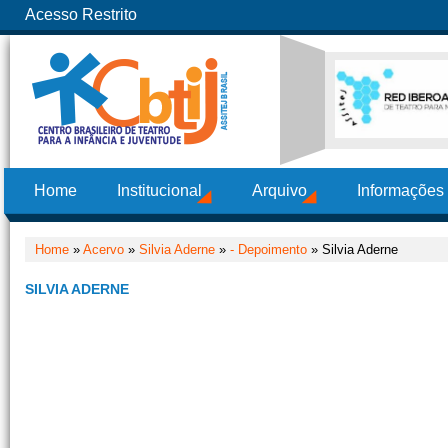
Acesso Restrito
Home
Institucional
Arquivo
Informações
Home
»
Acervo
»
Silvia Aderne
»
- Depoimento
» Silvia Aderne
SILVIA ADERNE