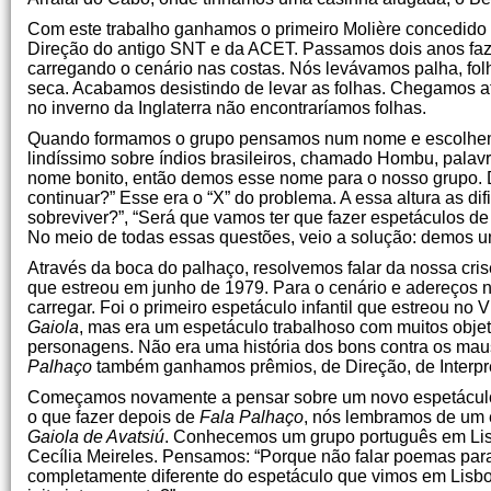
Com este trabalho ganhamos o primeiro Molière concedido a
Direção do antigo SNT e da ACET. Passamos dois anos faz
carregando o cenário nas costas. Nós levávamos palha, fol
seca. Acabamos desistindo de levar as folhas. Chegamos a
no inverno da Inglaterra não encontraríamos folhas.
Quando formamos o grupo pensamos num nome e escolhem
lindíssimo sobre índios brasileiros, chamado Hombu, palavr
nome bonito, então demos esse nome para o nosso grupo.
continuar?” Esse era o “X” do problema. A essa altura as
sobreviver?”, “Será que vamos ter que fazer espetáculos de 
No meio de todas essas questões, veio a solução: demos 
Através da boca do palhaço, resolvemos falar da nossa cri
que estreou em junho de 1979. Para o cenário e adereços 
carregar. Foi o primeiro espetáculo infantil que estreou no
Gaiola
, mas era um espetáculo trabalhoso com muitos objet
personagens. Não era uma história dos bons contra os mau
Palhaço
também ganhamos prêmios, de Direção, de Interpre
Começamos novamente a pensar sobre um novo espetáculo, 
o que fazer depois de
Fala Palhaço
, nós lembramos de um
Gaiola de Avatsiú
. Conhecemos um grupo português em Lis
Cecília Meireles. Pensamos: “Porque não falar poemas pa
completamente diferente do espetáculo que vimos em Lisboa