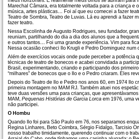
meus horizontes. E realmente meus olhos se abriram para mu
Marechal Câmara, era totalmente voltada para a criança e o 
música, artes plásticas… Foi aí que eu comecei a fazer teat
Teatro de Sombra, Teatro de Luvas. Lá eu aprendi a fazer m
fazer teatro.
Nessa Escolinha de Augusto Rodrigues, seu fundador, gran
reuniam, partilhando do dia a dia dos alunos que a frequen
e outros tantos… Foi uma grande experiência. Vim para fica
Nessa ocasião conheci Ilo Krugli e Pedro Dominguez num c
Além de exercícios vocais onde pude perceber a potência 
técnicas de teatro de bonecos e acabei convidada a partici
Brasil, experimentando, criando e participando dos primeir
“milhares” de bonecos que o Ilo e o Pedro criaram. Eles re
Depois do Teatro de Ilo e Pedro nos anos 60, em 1974 Ilo c
primeira montagem no MAM RJ. Também atuei nos espetá
teve duas versões uma para crianças, que apresentávamos a
MAM,
Pequenas Histórias de Garcia Lorca
em 1976, uma ver
não participei.
O Hombu
Quando Ilo foi para São Paulo em 76, nos separamos enqu
Regina Linhares, Beto Coimbra, Sérgio Fidalgo, Tarcisio Or
nosso trabalho timidamente, querendo continuar com o tr
Arraial do Cabo, onde tínhamos uma casinha alugada; o Be