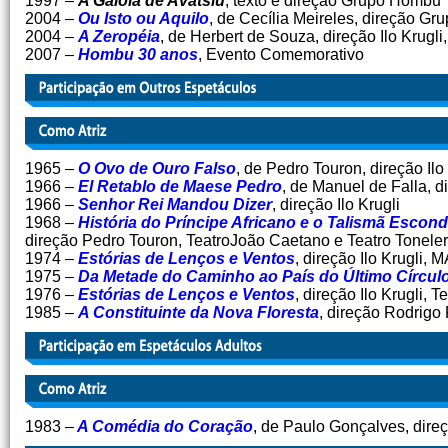
1997 –
A Gaiola de Avatsiú
, texto e direção Grupo Hombu
2004 –
Ou Isto ou Aquilo
, de Cecília Meireles, direção G
2004 –
A Zeropéia
, de Herbert de Souza, direção Ilo Krugli
2007 –
Hombu 30 anos
, Evento Comemorativo
1965 –
O Ovo de Ouro Falso
, de Pedro Touron, direção Ilo
1966 –
El Retablo de Maese Pedro
, de Manuel de Falla, d
1966 –
Senhor Rei Mandou Dizer
, direção Ilo Krugli
1968 –
História do Príncipe Africano e o Talismã Esco
direção Pedro Touron, TeatroJoão Caetano e Teatro Tonele
1974 –
Estórias de Lenços e Ventos
, direção Ilo Krugli
1975 –
Da Metade do Caminho ao País do Último Círcul
1976 –
Estórias de Lenços e Ventos
, direção Ilo Krugli, T
1985 –
A Constituinte da Nova Floresta
, direção Rodrigo
1983 –
A Comédia do Coração
, de Paulo Gonçalves, dir