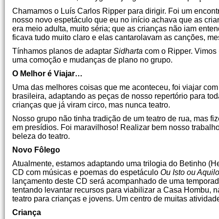
Chamamos o Luís Carlos Ripper para dirigir. Foi um encont
nosso novo espetáculo que eu no início achava que as cri
era meio adulta, muito séria; que as crianças não iam en
ficava tudo muito claro e elas cantarolavam as canções, mes
Tínhamos planos de adaptar
Sidharta
com o Ripper. Vimos
uma comoção e mudanças de plano no grupo.
O Melhor é Viajar…
Uma das melhores coisas que me aconteceu, foi viajar com o
brasileira, adaptando as peças de nosso repertório para to
crianças que já viram circo, mas nunca teatro.
Nosso grupo não tinha tradição de um teatro de rua, mas fi
em presídios. Foi maravilhoso! Realizar bem nosso trabalho
beleza do teatro.
Novo Fôlego
Atualmente, estamos adaptando uma trilogia do Betinho (H
CD com músicas e poemas do espetáculo
Ou Isto ou Aquil
lançamento deste CD será acompanhado de uma temporada
tentando levantar recursos para viabilizar a Casa Hombu,
teatro para crianças e jovens. Um centro de muitas atividad
Criança