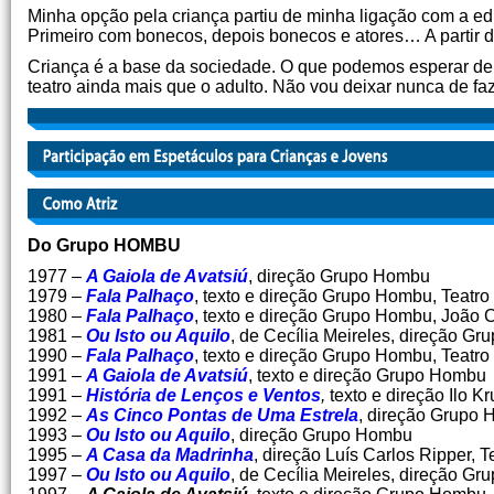
Minha opção pela criança partiu de minha ligação com a ed
Primeiro com bonecos, depois bonecos e atores… A partir d
Criança é a base da sociedade. O que podemos esperar de u
teatro ainda mais que o adulto. Não vou deixar nunca de faz
Do Grupo HOMBU
1977 –
A Gaiola de Avatsiú
, direção Grupo Hombu
1979 –
Fala Palhaço
, texto e direção Grupo Hombu, Teatro
1980 –
Fala Palhaço
, texto e direção Grupo Hombu, João 
1981 –
Ou Isto ou Aquilo
, de Cecília Meireles, direção G
1990 –
Fala Palhaço
, texto e direção Grupo Hombu, Teatr
1991 –
A Gaiola de Avatsiú
, texto e direção Grupo Hombu
1991 –
História de Lenços e Ventos
,
texto e direção Ilo Kr
1992 –
As Cinco Pontas de Uma Estrela
, direção Grupo
1993 –
Ou Isto ou Aquilo
, direção Grupo Hombu
1995 –
A Casa da Madrinha
, direção Luís Carlos Ripper, T
1997 –
Ou Isto ou Aquilo
, de Cecília Meireles, direção G