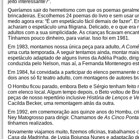
jeito interessante?”.
Queríamos sair do hermetismo com que os poemas geralment
brincadeiras. Escolhemos 24 poemas do livro e sem usar um
medo agora era: “É um espetáculo fácil demais de fazer”. Era 
acharam o espetáculo uma filigrana. Delicado, e o que era
adultos com a sua simplicidade. As crianças ficavam encant
Tínhamos pouco dinheiro, para variar. Isso foi em 1981.
Em 1983, montamos nossa única peça para adulto,
A Comé
uma curta temporada. A seguir tentamos ainda, montar ma
espetáculo adaptado de alguns livros da Adélia Prado, diri
conduzida pelo Nelson, mas aí, a Fernanda Montenegro es
Em 1984, fui convidada a participar do elenco permanente
dois anos só fiz teatro adulto, com montagens de autores bra
O Hombu ficou parado, embora Beto e Sérgio tenham feit
com elenco local. Algum tempo depois, o Beto voltou de Br
peças de nosso repertório inclusive
História de Lenços e V
Cacilda Becker, uma remontagem atrás da outra.
Em 1992, em comemoração aos quinze anos do Hombu, cria
Ney Matogrosso para dirigir. Chamamos de
As Cinco Ponta
tínhamos realizados.
Novamente viajamos muito, fizemos oficinas, trabalhamo
Casa da Madrinha
, de Lygia Bojunga Nunes e adaptação de