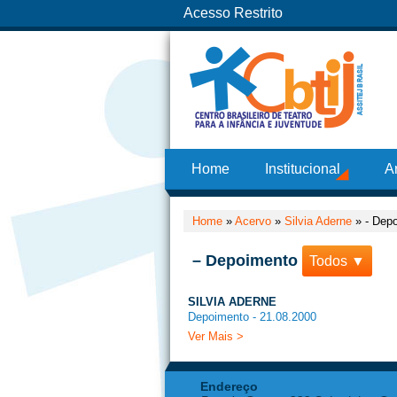
Acesso Restrito
Home
Institucional
A
Home
»
Acervo
»
Silvia Aderne
»
- Dep
– Depoimento
Todos ▼
SILVIA ADERNE
Depoimento - 21.08.2000
Ver Mais >
Endereço