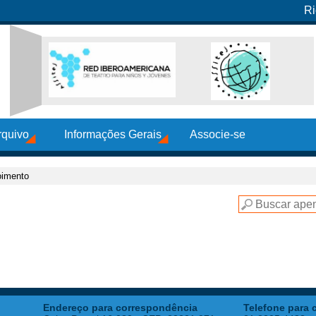
Ri
rquivo
Informações Gerais
Associe-se
oimento
Endereço para correspondência
Telefone para 