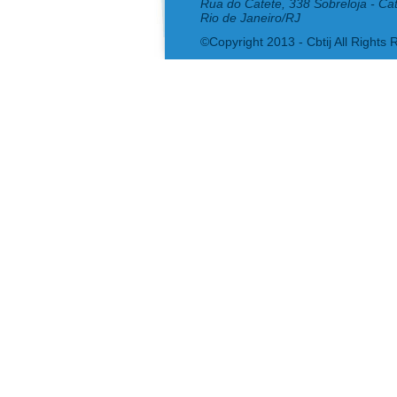
Rua do Catete, 338 Sobreloja - Ca
Rio de Janeiro/RJ
©Copyright 2013 - Cbtij All Rights