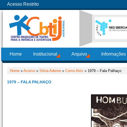
Acesso Restrito
Home
Institucional
Arquivo
Informações
Home
»
Acervo
»
Silvia Aderne
»
Como Atriz
» 1979 – Fala Palhaço
1979 – FALA PALHAÇO