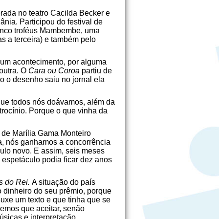
orada no teatro Cacilda Becker e
ia. Participou do festival de
cinco troféus Mambembe, uma
s a terceira) e também pelo
r um acontecimento, por alguma
 outra. O
Cara ou Coroa
partiu de
o o desenho saiu no jornal ela
 que todos nós doávamos, além da
rocínio. Porque o que vinha da
a de Marília Gama Monteiro
oca, nós ganhamos a concorrência
culo novo. E assim, seis meses
espetáculo podia ficar dez anos
s do Rei
.
A situação do país
 dinheiro do seu prêmio, porque
ouxe um texto e que tinha que se
vemos que aceitar, senão
úsicas e interpretação.