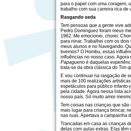
para o papel com uma coragem, um
trabalho com sua carreira rica de 
Rasgando seda
Tem pessoas que a gente vive adm
Pedro Dominguez foram meus mestr
1962. Me emocionei, chorei. Cho
para ninar. Trabalhei com os dois
meus alunos e no Navegando. Que
tivemos? O Hombu, essas influênc
influências no nosso caso. Agora
Papagueno
é daquelas experiênci
trata-se da obra clássica do Tim q
E vou continuar na rasgação de s
mais de 100 realizações artística
espetáculos para público infanto-
pela cidade. Agora nessa lista ac
nosso país. Só muito amor mesmo
Tem coisas nas crianças que são 
mais lugar para criança brincar,
nas ruas. Apertava a campainha do
Trancadas em casa as crianças de
delas com aulas extras. Elas têm 