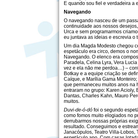
E quando sou fiel e verdadeira a 
Navegando
O navegando nasceu de um passado
continuidade aos nossos desejos,
Urca e sem programarmos criamos 
eu juntava as ideias e escrevia o t
Um dia Magda Modesto chegou com
espetáculo era circo, demos o n
Navegando. O elenco era composto
Paradela, Celina Lyra, Vera Lucia
vez e ela não me perdoa…) – cont
Botkay e a equipe criação se defin
Caíque, e Marília Gama Monteiro; 
que permaneceu muitos anos na hi
entraram no grupo: Karen Acioly,
Dantas, Charles Kahn, Mauro Per
muitos.
Duvi-de-ó-dó
foi o segundo espet
como fomos muito elogiados no pr
derrubarmos nossas próprias exi
resultado. Conseguimos e estrea
Janacópulos, Teatro Villa-Lobos, 
espetáculo ano. Com casas lotada