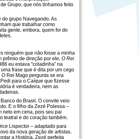
 de Grupo, que nós tínhamos feito
me do grupo Navegando. As
tinham que trabalhar como
uita gente, embora, quem foi do
deles.
ais ninguém que não fosse a minha
m prêmio de direção por ele,
O Rei
1986 eu estava “coladinha” na
r uma frase que é dita por um cego
. O Rei Mago pergunta se era
 Pedi para o Caíque que fizesse
tória é verdadeira, nem as
dadeiras.
 Banco do Brasil. O convite veio
o. E o filho da Zezé Polessa –
m neto em cena, pois seu pai
o teatral e do coração também.
arice Lispector – adaptado para
ovo da nova geração de artistas.
ntar a História. Zezé perfeita