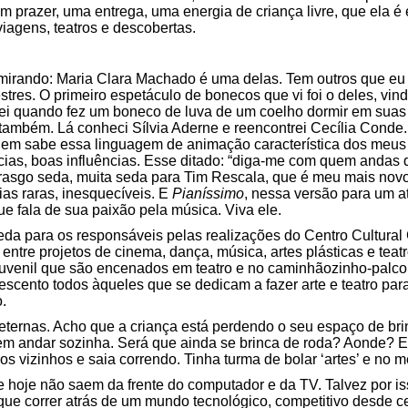
 prazer, uma entrega, uma energia de criança livre, que ela é 
viagens, teatros e descobertas.
irando: Maria Clara Machado é uma delas. Tem outros que eu q
es. O primeiro espetáculo de bonecos que vi foi o deles, vin
rei quando fez um boneco de luva de um coelho dormir em sua
 também. Lá conheci Sílvia Aderne e reencontrei Cecília Conde
m sabe essa linguagem de animação característica dos meus 
ias, boas influências. Esse ditado: “diga-me com quem andas 
 rasgo seda, muita seda para Tim Rescala, que é meu mais novo 
as raras, inesquecíveis. E
Pianíssimo
, nessa versão para um at
ue fala de sua paixão pela música. Viva ele.
eda para os responsáveis pelas realizações do Centro Cultural
s entre projetos de cinema, dança, música, artes plásticas e tea
juvenil que são encenados em teatro e no caminhãozinho-palco 
rescento todos àqueles que se dedicam a fazer arte e teatro par
.
eternas. Acho que a criança está perdendo o seu espaço de br
 nem andar sozinha. Será que ainda se brinca de roda? Aonde? 
s vizinhos e saia correndo. Tinha turma de bolar ‘artes’ e no 
 hoje não saem da frente do computador e da TV. Talvez por i
que correr atrás de um mundo tecnológico, competitivo desde c