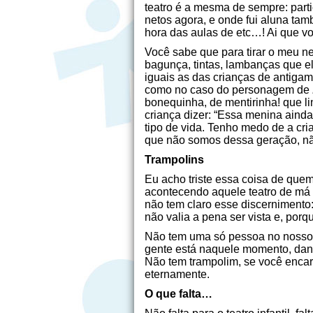
teatro é a mesma de sempre: part
netos agora, e onde fui aluna ta
hora das aulas de etc…! Ai que vo
Você sabe que para tirar o meu ne
bagunça, tintas, lambanças que el
iguais as das crianças de antiga
como no caso do personagem de
bonequinha, de mentirinha! que l
criança dizer: “Essa menina ainda
tipo de vida. Tenho medo de a cri
que não somos dessa geração, nã
Trampolins
Eu acho triste essa coisa de quem 
acontecendo aquele teatro de má qu
não tem claro esse discernimento:
não valia a pena ser vista e, porqu
Não tem uma só pessoa no nosso g
gente está naquele momento, dand
Não tem trampolim, se você encar
eternamente.
O que falta…