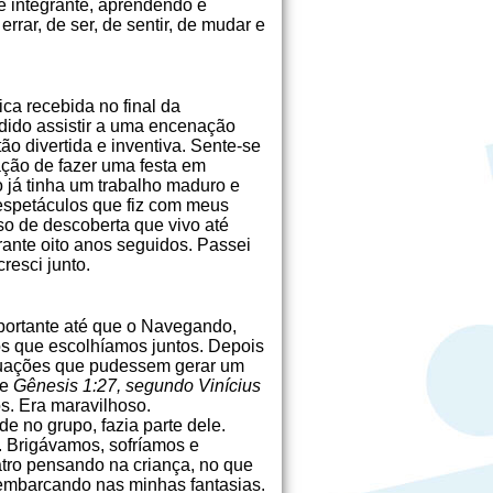
e integrante, aprendendo e
rar, de ser, de sentir, de mudar e
tica recebida no final da
dido assistir a uma encenação
o divertida e inventiva. Sente-se
ação de fazer uma festa em
 já tinha um trabalho maduro e
 espetáculos que fiz com meus
so de descoberta que vivo até
ante oito anos seguidos. Passei
resci junto.
mportante até que o Navegando,
s que escolhíamos juntos. Depois
tuações que pudessem gerar um
de
Gênesis 1:27, segundo Vinícius
s. Era maravilhoso.
 no grupo, fazia parte dele.
u. Brigávamos, sofríamos e
tro pensando na criança, no que
 embarcando nas minhas fantasias.