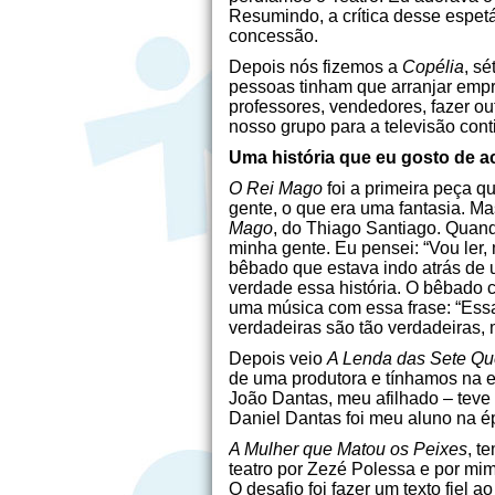
Resumindo, a crítica desse espetá
concessão.
Depois nós fizemos a
Copélia
, s
pessoas tinham que arranjar empr
professores, vendedores, fazer out
nosso grupo para a televisão cont
Uma história que eu gosto de ac
O Rei Mago
foi a primeira peça q
gente, o que era uma fantasia. Ma
Mago
, do Thiago Santiago. Quando
minha gente. Eu pensei: “Vou ler, 
bêbado que estava indo atrás de 
verdade essa história. O bêbado c
uma música com essa frase: “Essa
verdadeiras são tão verdadeiras, 
Depois veio
A Lenda das Sete Q
de uma produtora e tínhamos na e
João Dantas, meu afilhado – teve
Daniel Dantas foi meu aluno na é
A Mulher que Matou os Peixes
, t
teatro por Zezé Polessa e por mim
O desafio foi fazer um texto fiel a