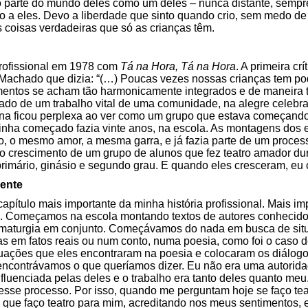
ito parte do mundo deles como um deles – nunca distante, sempr
 a eles. Devo a liberdade que sinto quando crio, sem medo de er
 coisas verdadeiras que só as crianças têm.
profissional em 1978 com
Tá na Hora, Tá na Hora
. A primeira crí
a Machado que dizia: “(…) Poucas vezes nossas crianças tem po
mentos se acham tão harmonicamente integrados e de maneira tã
tado de um trabalho vital de uma comunidade, na alegre celebr
 Ana ficou perplexa ao ver como um grupo que estava começando
tinha começado fazia vinte anos, na escola. As montagens dos
, o mesmo amor, a mesma garra, e já fazia parte de um proces
 crescimento de um grupo de alunos que fez teatro amador dur
primário, ginásio e segundo grau. E quando eles cresceram, eu c
gente
capítulo mais importante da minha história profissional. Mais i
io. Começamos na escola montando textos de autores conhecido
ramaturgia em conjunto. Começávamos do nada em busca de si
das em fatos reais ou num conto, numa poesia, como foi o caso 
uações que eles encontraram na poesia e colocaram os diálogo
ncontrávamos o que queríamos dizer. Eu não era uma autoridade
nfluenciada pelas deles e o trabalho era tanto deles quanto me
sse processo. Por isso, quando me perguntam hoje se faço tea
o que faço teatro para mim, acreditando nos meus sentimentos,