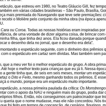
spetáculo, que estreou em 1980, no Teatro Gláucio Gill, fez temp
bém em várias cidades brasileiras – São Paulo, Brasília, Goiân
 peça mais premiada do Navegando que teve sete premiações: 
 recebi o Molière pelo conjunto da minha obra (na época apena
AU.
:
Cara ou Coroa
. Todas as nossas histórias eram inspiradas po
infância, de uma vontade de dizer alguma coisa, de brincar com
inha filha, que tinha dez anos. Ela ficou danada porque quand
ocar o desenho dela no jornal, que o desenho era dela”.
 montando o espetáculo seguinte, com o dinheiro dos prêmios
 com o espetáculo em cartaz sem dívidas. Mas também sem pat
lo, que a meu ver foi o melhor espetáculo do grupo. A obra prim
 Até hoje o melhor texto para crianças que eu já li. Nessa ép
ato a gente tinha que, de seis em seis meses, montar um espetá
artaz o
Dito e Feito
, mesmo ganhando todos os prêmios. E esse 
 quiçá o mundo, porque era um espetáculo muito importante.
petáculo, a nossa primeira paulada da crítica:
Os Monstrengo
tar com o apoio da NAU e ninguém mais do grupo, podia dar o
róprios filhos. Então, nós conseguimos um patrocinador que tr
Eu queria que o nome mudasse, mas ele não concordou. Nós ti
que foi feito em termos de concepção, de cenários, figurinos, m