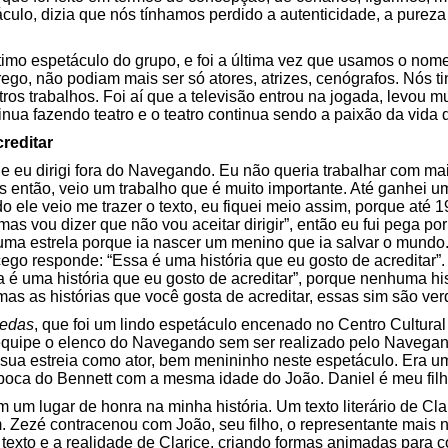
culo, dizia que nós tínhamos perdido a autenticidade, a pureza
étimo espetáculo do grupo, e foi a última vez que usamos o no
ego, não podiam mais ser só atores, atrizes, cenógrafos. Nós 
ros trabalhos. Foi aí que a televisão entrou na jogada, levou m
inua fazendo teatro e o teatro continua sendo a paixão da vida 
reditar
ue eu dirigi fora do Navegando. Eu não queria trabalhar com m
s então, veio um trabalho que é muito importante. Até ganhei u
 ele veio me trazer o texto, eu fiquei meio assim, porque até 
mas vou dizer que não vou aceitar dirigir”, então eu fui pega po
uma estrela porque ia nascer um menino que ia salvar o mundo
ego responde: “Essa é uma história que eu gosto de acreditar”.
 é uma história que eu gosto de acreditar”, porque nenhuma his
mas as histórias que você gosta de acreditar, essas sim são ver
uedas
, que foi um lindo espetáculo encenado no Centro Cultural
quipe o elenco do Navegando sem ser realizado pelo Navegand
 sua estreia como ator, bem menininho neste espetáculo. Era u
poca do Bennett com a mesma idade do João. Daniel é meu filh
em um lugar de honra na minha história. Um texto literário de Cl
. Zezé contracenou com João, seu filho, o representante mais n
o texto e a realidade de Clarice, criando formas animadas para co