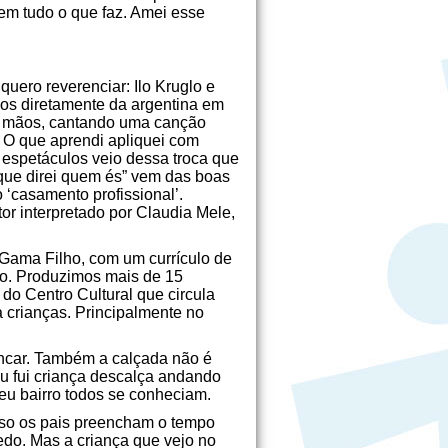
em tudo o que faz. Amei esse
uero reverenciar: Ilo Kruglo e
dos diretamente da argentina em
s mãos, cantando uma canção
. O que aprendi apliquei com
espetáculos veio dessa troca que
que direi quem és” vem das boas
‘casamento profissional’.
or interpretado por Claudia Mele,
 Gama Filho, com um currículo de
tro. Produzimos mais de 15
do Centro Cultural que circula
a crianças. Principalmente no
incar. Também a calçada não é
Eu fui criança descalça andando
meu bairro todos se conheciam.
sso os pais preencham o tempo
edo. Mas a criança que vejo no