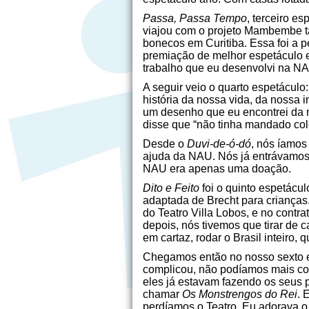
Passa, Passa Tempo
, terceiro e
viajou com o projeto Mambembe tam
bonecos em Curitiba. Essa foi a
premiação de melhor espetáculo e
trabalho que eu desenvolvi na N
A seguir veio o quarto espetáculo
história da nossa vida, da nossa 
um desenho que eu encontrei da m
disse que “não tinha mandado col
Desde o
Duvi-de-ó-dó
, nós íamos
ajuda da NAU. Nós já entrávamos
NAU era apenas uma doação.
Dito e Feito
foi o quinto espetácu
adaptada de Brecht para crianças.
do Teatro Villa Lobos, e no contr
depois, nós tivemos que tirar de c
em cartaz, rodar o Brasil inteiro,
Chegamos então no nosso sexto es
complicou, não podíamos mais con
eles já estavam fazendo os seus p
chamar
Os Monstrengos do Rei
. 
perdíamos o Teatro. Eu adorava o 