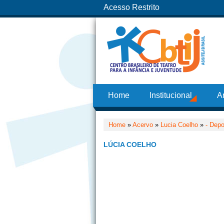
Acesso Restrito
Home
Institucional
A
Home
»
Acervo
»
Lucia Coelho
»
- Dep
LÚCIA COELHO