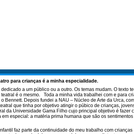
eatro para crianças é a minha especialidade.
 dedicado a um público ou a outro. Os temas mudam. O texto tea
er teatral é o mesmo. Toda a minha vida trabalhei com e para cr
 o Bennett. Depois fundei a NAU – Núcleo de Arte da Urca, com
eatral que tinha por objetivo atingir o púbico de crianças, jo
ural da Universidade Gama Filho cujo principal objetivo é fazer
a em especial: a matéria prima humana que são os sentimento
infantil faz parte da continuidade do meu trabalho com crianças