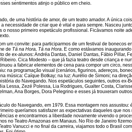
esses sentimentos atinjo o público em cheio.
, de uma história de amor, de um teatro amador. A única coisa
 a necessidade de criar que é vital e para sempre. Nasceu jun
o nosso primeiro espetáculo profissional. Ficávamos noite a
exto.
 um convite: para participarmos de um festival de bonecos e
ome de
Tá na Hora, Tá na Hora
. E como estávamos inaugurando
 de ex-alunos: Andréa Dantas, Daniel Dantas, Fábio Pillar, F
 Ribeiro. Cica Modesto – que já fazia teatro desde criança e nu
inuou a fabricar elementos de cena para compor um circo, nes
iu: na programação visual (cenários, figurinos, adereços, bonec
na música: Caíque Botkay; na luz: Aurélio de Simoni; na direçã
stória do Navegando. Nos espetáculos seguintes, outros ex-Be
 Bia Lessa, Zezé Polessa, Lia Rodrigues, Gualter Costa, Clari
elman, Ana Borges, Dora Pelegrino e esses já trouxeram outro
áculo do Navegando, em 1979. Essa montagem nos assustou: é
imeiro queríamos satisfazer as expectativas daqueles que nos 
gências e encontrarmos a liberdade novamente vivendo o proc
mos no Teatro Amazonas em Manaus. No Rio de Janeiro fizemo
Teatro Vanucci e no final da carreira, viajamos todo o Brasil
s. Foi ótimo.