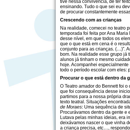
tive nessa convivência, de ter fe
ensinando. Tudo o que sei eu devo
de procurar constantemente essas
Crescendo com as crianças
Na realidade, comecei no teatro 
temporada foi feita por Ana Mari
desse nível, em que todos os ele
que o que está em cena é o resul
conjunto para as crianças. (…)”.
bom. Na realidade esse grupo já 
alunos já tinham o mesmo cuidado
hoje. Acompanhei especialmente o
todo o período escolar com eles: 
Procurar o que está dentro da 
O Teatro amador do Bennett foi o 
que foi consequência desse inic
partimos para a nossa própria d
texto teatral. Situações encontra
de Moraes
: Uma sequência de sit
Procurávamos dentro da gente e e
Lutava pelas minhas ideias, era i
deixávamos nascer o que vinha de
a criança precisa, etc…, respond