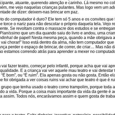
icipante, atuante, querendo atenção e carinho. Lá mesmo no co
mbém, me vejo naquelas crianças pulantes. Mas logo vem um ad
ntade de dizer: deixem-nas brincar em paz.
to do computador é duro? Ele tem só 5 anos e os convites que f
e torce o nariz para não descolar o próprio daquela tela. Vejo 
mente. Se revoltam contra o massacre dos estudos e se entregam
Pianíssimo
que um dia quando saiu do livro e andou, uma cria
indinha! de papel! Nesta mesma peça, quando a mãe obrigava 
 vai chorar!” Isso está dentro da alma, não tem computador que 
ança perder o espaço de brincar, de correr, de criar… Mas não 
o estamos correndo atrás para aprender a mexer no computad
vai fazer teatro, começar pelo infantil, porque acha que vai apr
alidade. E a criança vai ver aquele mau teatro e vai detestar t
 “É bom”, ou “É ruim”. Ela apenas gosta ou não gosta. Então e
e foi obrigada a ver coisas ruins vai achar que teatro é que é ru
rupo que tenha usado o teatro como trampolim, porque toda a v
o a vida. Porque a coisa mais importante da vida da gente é 
a assim. Todos nós, encarávamos assim e quem gosta de trabal