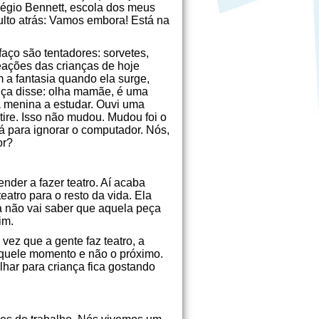
légio Bennett, escola dos meus
ulto atrás: Vamos embora! Está na
aço são tentadores: sorvetes,
reações das crianças de hoje
 a fantasia quando ela surge,
nça disse: olha mamãe, é uma
a menina a estudar. Ouvi uma
tire. Isso não mudou. Mudou foi o
dá para ignorar o computador. Nós,
or?
ender a fazer teatro. Aí acaba
eatro para o resto da vida. Ela
la não vai saber que aquela peça
im.
ez que a gente faz teatro, a
aquele momento e não o próximo.
har para criança fica gostando