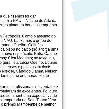
 que fizemos foi dar
to com a NAU – Núcleo de Arte da
dentro pintando bonecos enquanto
m Petrópolis. Como o assunto do
 a NAU, batizamos o grupo de
ernanda Coelho, Celinéia
nca pisou no palco (só a força uma
se novo espetáculo. Entra Caíque
os): Cica Modesto; no texto: eu,
o geral: eu, Lúcia Coelho. Equipe
nittenses e pessoas incríveis
sse Niskier, Cândido Damm, Nelson
s tantos que enumerados são
ramos profissionais de verdade e
rotularam de excelentes. Foi duro
esso sem nenhuma expectativa do
s temporada na Sala Teatro Vera
 com o prêmio Mambembe de melhor