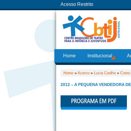
Acesso Restrito
Home
Institucional
A
Home
»
Acervo
»
Lucia Coelho
»
Como 
2012 – A PEQUENA VENDEDORA D