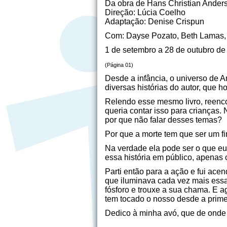
Da obra de Hans Christian Ander
Direção: Lúcia Coelho
Adaptação: Denise Crispun
Com: Dayse Pozato, Beth Lamas,
1 de setembro a 28 de outubro de
(Página 01)
Desde a infância, o universo de 
diversas histórias do autor, que ho
Relendo esse mesmo livro, reenco
queria contar isso para crianças.
por que não falar desses temas?
Por que a morte tem que ser um f
Na verdade ela pode ser o que e
essa história em público, apenas
Parti então para a ação e fui ac
que iluminava cada vez mais essa
fósforo e trouxe a sua chama. E 
tem tocado o nosso desde a primei
Dedico à minha avó, que de onde 