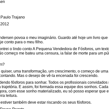
sen
 Paulo Trajano
 2012
Andersen povoa o meu imaginário. Guardo até hoje um livro que
je conto para o meu filho.
ntrei o lindo conto A Pequena Vendedora de Fósforos, um text
 No começo me bateu uma censura, ia falar de morte para um públi
im?
u quiser, uma transformação, um crescimento, o começo de uma
 contando. Mas o desejo de vê-la encenada foi crescendo.
endendo fósforos para sonhar. Todos os profissionais convidad
 trajetória. E assim, foi formada essa equipe dos sonhos. Cad
agora, com esse sonho materializado, eu só posso esperar que e
ra leitura.
estiver também deve estar riscando os seus fósforos.