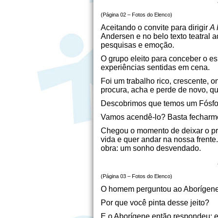
(Página 02 – Fotos do Elenco)
Aceitando o convite para dirigir
A 
Andersen e no belo texto teatral
pesquisas e emoção.
O grupo eleito para conceber o es
experiências sentidas em cena.
Foi um trabalho rico, crescente, 
procura, acha e perde de novo, que
Descobrimos que temos um Fósfo
Vamos acendê-lo? Basta fecharmos
Chegou o momento de deixar o pro
vida e quer andar na nossa frente
obra: um sonho desvendado.
(Página 03 – Fotos do Elenco)
O homem perguntou ao Aborígene, 
Por que você pinta desse jeito?
E o Aborígene então respondeu: e