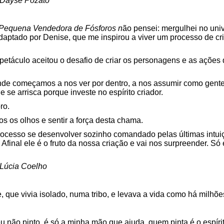
Dayse Pozato
Pequena Vendedora de Fósforos n
ão pensei: mergulhei no univ
 adaptado por Denise, que me inspirou a viver um processo de 
petáculo aceitou o desafio de criar os personagens e as ações
onde começamos a nos ver por dentro, a nos assumir como gente
 se arrisca porque investe no espírito criador.
ro.
 os olhos e sentir a força desta chama.
cesso se desenvolver sozinho comandado pelas últimas intuiç
. Afinal ele é o fruto da nossa criação e vai nos surpreender. 
Lúcia Coelho
que vivia isolado, numa tribo, e levava a vida como há milhõ
u não pinto, é só a minha mão que ajuda, quem pinta é o espír