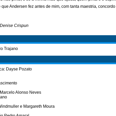
 que Andersen fez antes de mim, com tanta maestria, concord
Denise Crispun
o Trajano
ica: Dayse Pozato
ascimento
: Marcelo Alonso Neves
jano
 Windmuller e Margareth Moura
oão Pedro Amaral