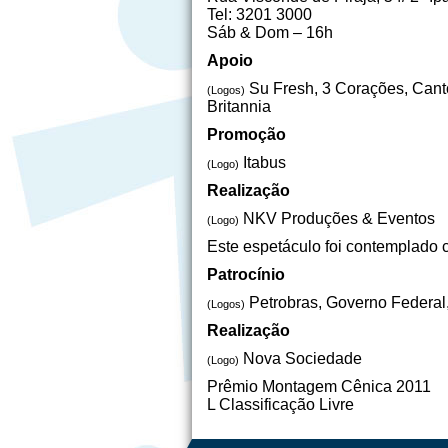
Tel: 3201 3000
Sáb & Dom – 16h
Apoio
Su Fresh, 3 Corações, Canto 
(Logos)
Britannia
Promoção
Itabus
(Logo)
Realização
NKV Produções & Eventos
(Logo)
Este espetáculo foi contemplad
Patrocínio
Petrobras, Governo Federal, 
(Logos)
Realização
Nova Sociedade
(Logo)
Prêmio Montagem Cênica 2011
L Classificação Livre