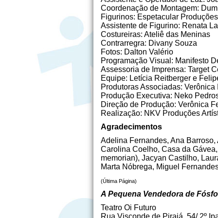
Coordenação de Montagem: Dum
Figurinos: Espetacular Produções
Assistente de Figurino: Renata 
Costureiras: Ateliê das Meninas
Contrarregra: Divany Souza
Fotos: Dalton Valério
Programação Visual: Manifesto De
Assessoria de Imprensa: Target C
Equipe: Letícia Reitberger e Felip
Produtoras Associadas: Verônica
Produção Executiva: Neko Pedro
Direção de Produção: Verônica F
Realização: NKV Produções Artís
Agradecimentos
Adelina Fernandes, Ana Barroso, 
Carolina Coelho, Casa da Gávea, 
memorian), Jacyan Castilho, Laur
Marta Nóbrega, Miguel Fernandes
(Última Página)
A Pequena Vendedora de Fósfo
Teatro Oi Futuro
Rua Visconde de Pirajá, 54/ 2º I