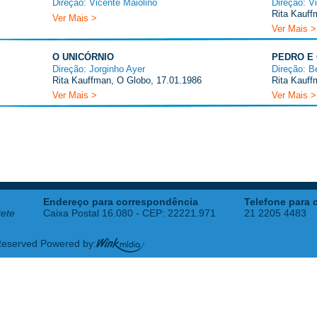
Direção: Vicente Maiolino
Direção: V
Rita Kauff
Ver Mais >
Ver Mais >
O UNICÓRNIO
PEDRO E
Direção: Jorginho Ayer
Direção: B
Rita Kauffman, O Globo, 17.01.1986
Rita Kauff
Ver Mais >
Ver Mais >
Endereço para correspondência
Telefone para 
tete
Caixa Postal 16.080 - CEP: 22221.971
21 2205 4483
 Reserved Powered by: