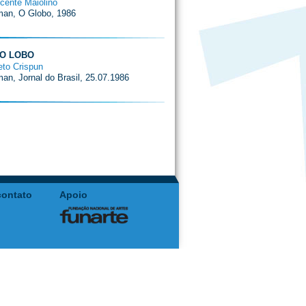
icente Maiolino
man, O Globo, 1986
 O LOBO
eto Crispun
man, Jornal do Brasil, 25.07.1986
contato
Apoio