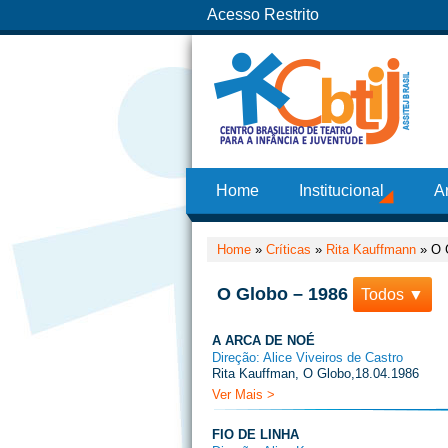
Acesso Restrito
Home
Institucional
A
Home
»
Críticas
»
Rita Kauffmann
»
O 
O Globo – 1986
Todos ▼
A ARCA DE NOÉ
Direção: Alice Viveiros de Castro
Rita Kauffman, O Globo,18.04.1986
Ver Mais >
FIO DE LINHA