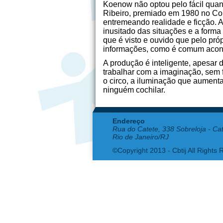
Koenow não optou pelo fácil quan
Ribeiro, premiado em 1980 no Con
entremeando realidade e ficção. A
inusitado das situações e a forma
que é visto e ouvido que pelo pró
informações, como é comum acon
A produção é inteligente, apesar d
trabalhar com a imaginação, sem 
o circo, a iluminação que aument
ninguém cochilar.
Endereço
Rua do Catete, 338 Sobreloja - Ca
Rio de Janeiro/RJ
©Copyright 2013 - Cbtij All Rights