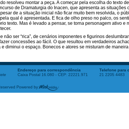
do resolveu montar a peça. A começar pela escolha do texto d
curso de Dramaturgia do Inacen, que apresenta as situações 
pesar de a situação inicial não ficar muito bem resolvida, o pú
 pela qual é apresentada. E fica de olho preso no palco, os sen
prio texto. Mas é levado a pensar, se torna personagem ativo e
tecer.
e não ser “rica”, de cenários imponentes e figurinos deslumbrant
fazer concessões ao fácil. O que resultou em verdadeiros acha
a e diminui o espaço. Bonecos e atores se misturam de maneira
Endereço para correspondência
Telefone para 
tete
Caixa Postal 16.080 - CEP: 22221.971
21 2205 4483
 Reserved Powered by: