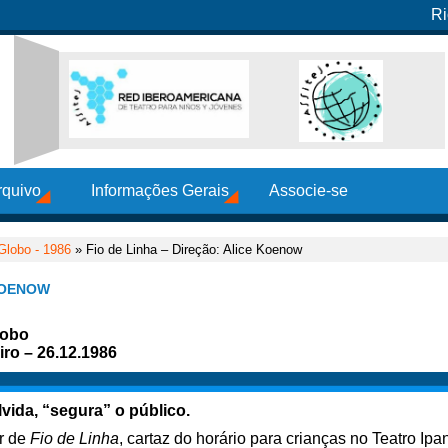
Ri
rquivo
Informações Gerais
Associe-se
Globo - 1986
» Fio de Linha – Direção: Alice Koenow
 KOENOW
lobo
iro – 26.12.1986
vida, “segura” o público.
er de
Fio de Linha
, cartaz do horário para crianças no Teatro Ipa