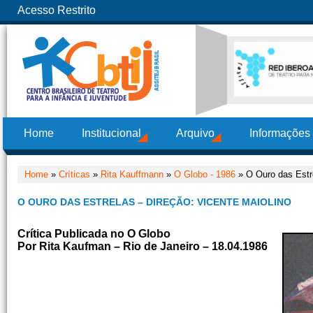
Acesso Restrito
Home
Institucional
Arquivo
Informações
Home
»
Críticas
»
Rita Kauffmann
»
O Globo - 1986
» O Ouro das Estre
O OURO DAS ESTRELAS – DIREÇÃO: VICENTE MAIOLINO
Crítica Publicada no O Globo
Por Rita Kaufman – Rio de Janeiro – 18.04.1986