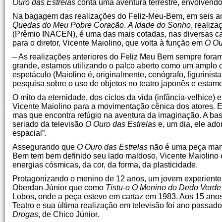
Ouro das Estrelas
conta uma aventura terrestre, envolvendo o
Na bagagem das realizações do Feliz-Meu-Bem, em seis an
Quedas do Meu Pobre
Coração
.
A Idade do Sonho
, realiz
(Prêmio INACEN), é uma das mais cotadas, nas diversas ca
para o diretor, Vicente Maiolino, que volta à função em
O Ou
– As realizações anteriores do Feliz Meu Bem sempre foram
grande, estamos utilizando o palco aberto como um amplo c
espetáculo (Maiolino é, originalmente, cenógrafo, figurinis
pesquisa sobre o uso de objetos no teatro japonês e estamo
O mito da eternidade, dos ciclos da vida (infância-velhice)
Vicente Maiolino para a movimentação cênica dos atores. E 
mas que encontra refúgio na aventura da imaginação. A bas
seriado da televisão
O Ouro das Estrelas
e, um dia, ele ado
espacial”.
Assegurando que
O Ouro das Estrelas
não é uma peça maniq
Bem tem bem definido seu lado maldoso, Vicente Maiolino e
energias cósmicas, da cor, da forma, da plasticidade.
Protagonizando o menino de 12 anos, um jovem experiente 
Oberdan Júnior que como
Tistu-o O Menino do Dedo Verde
Lobos, onde a peça esteve em cartaz em 1983. Aos 15 anos,
Teatro e sua última realização em televisão foi ano passad
Drogas
, de Chico Júnior.