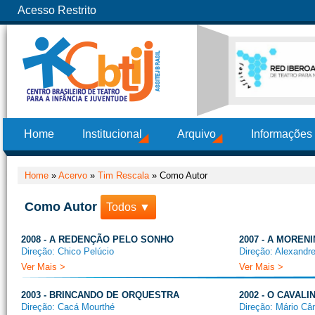
Acesso Restrito
Home
Institucional
Arquivo
Informações
Home
»
Acervo
»
Tim Rescala
»
Como Autor
Como Autor
Todos ▼
2008 - A REDENÇÃO PELO SONHO
2007 - A MOREN
Direção: Chico Pelúcio
Direção: Alexandr
Ver Mais >
Ver Mais >
2003 - BRINCANDO DE ORQUESTRA
2002 - O CAVAL
Direção: Cacá Mourthé
Direção: Mário Câ