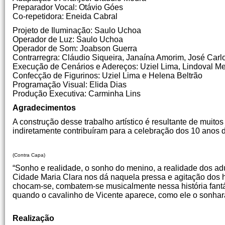
Preparador Vocal: Otávio Góes
Co-repetidora: Eneida Cabral
Projeto de Iluminação: Saulo Uchoa
Operador de Luz: Saulo Uchoa
Operador de Som: Joabson Guerra
Contrarregra: Cláudio Siqueira, Janaína Amorim, José Carl
Execução de Cenários e Adereços: Uziel Lima, Lindoval Me
Confecção de Figurinos: Uziel Lima e Helena Beltrão
Programação Visual: Elida Dias
Produção Executiva: Carminha Lins
Agradecimentos
A construção desse trabalho artístico é resultante de muito
indiretamente contribuíram para a celebração dos 10 anos
Anaide da Paz e
(Contra Capa)
“Sonho e realidade, o sonho do menino, a realidade dos adul
Cidade Maria Clara nos dá naquela pressa e agitação dos 
chocam-se, combatem-se musicalmente nessa história fantást
quando o cavalinho de Vicente aparece, como ele o sonhara 
Manuel B
Realização