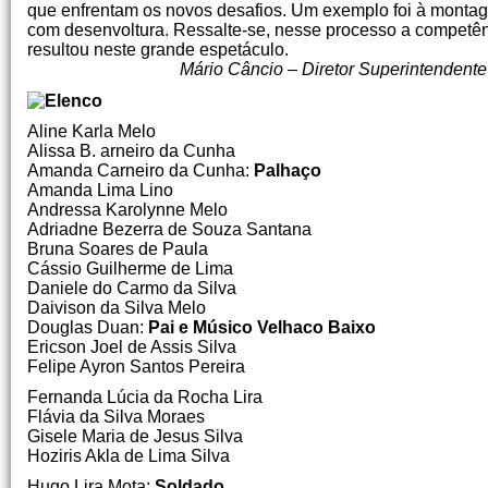
que enfrentam os novos desafios. Um exemplo foi à montagem
com desenvoltura. Ressalte-se, nesse processo a competên
resultou neste grande espetáculo.
Mário Câncio – Diretor Superintendente do Cen
Aline Karla Melo
Alissa B. arneiro da Cunha
Amanda Carneiro da Cunha:
Palhaço
Amanda Lima Lino
Andressa Karolynne Melo
Adriadne Bezerra de Souza Santana
Bruna Soares de Paula
Cássio Guilherme de Lima
Daniele do Carmo da Silva
Daivison da Silva Melo
Douglas Duan:
Pai e Músico Velhaco Baixo
Ericson Joel de Assis Silva
Felipe Ayron Santos Pereira
Fernanda Lúcia da Rocha Lira
Flávia da Silva Moraes
Gisele Maria de Jesus Silva
Hoziris Akla de Lima Silva
Hugo Lira Mota:
Soldado