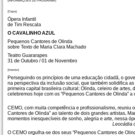
(INFORMAÇÕES DO PROGRAMA)
(Capa)
Ópera Infantil
de Tim Rescala
O CAVALINHO AZUL
Pequenos Cantores de Olinda
sobre Texto de Maria Clara Machado
Teatro Guararapes
31 de Outubro / 01 de Novembro
(Interior)
Perseguindo os princípios de uma educação cidadã, o gover
na perspectiva da inclusão social, que também solidifica a
primeira capital brasileira cultural; Olinda, celeiro de arte
celebremos hoje com os “Pequenos Cantores de Olinda” a ce
Luciana Santos – Pr
CEMO, com muita competência e profissionalismo, reuniu 
Cantores de Olinda” ao talento de dois grandes artistas, M
momentos inesquecíveis de sonho, alegria e arte, nessa ópe
Leocádia da Hora – Secretária de
O CEMO orgulha-se dos seus “Pequenos Cantores de Olinda