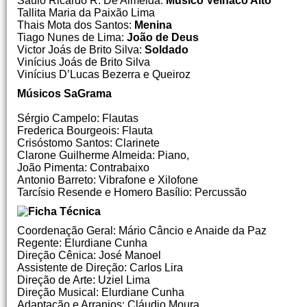
Saulo Ricardo R. De Almeida:
Músico Velhaco Alto
Tallita Maria da Paixão Lima
Thais Mota dos Santos:
Menina
Tiago Nunes de Lima:
João de Deus
Victor Joás de Brito Silva:
Soldado
Vinícius Joás de Brito Silva
Vinícius D’Lucas Bezerra e Queiroz
Músicos SaGrama
Sérgio Campelo: Flautas
Frederica Bourgeois: Flauta
Crisóstomo Santos: Clarinete
Clarone Guilherme Almeida: Piano,
João Pimenta: Contrabaixo
Antonio Barreto: Vibrafone e Xilofone
Tarcísio Resende e Homero Basílio: Percussão
Coordenação Geral: Mário Câncio e Anaide da Paz
Regente: Elurdiane Cunha
Direção Cênica: José Manoel
Assistente de Direção: Carlos Lira
Direção de Arte: Uziel Lima
Direção Musical: Elurdiane Cunha
Adaptação e Arranjos: Cláudio Moura