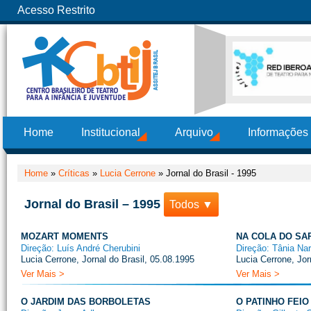
Acesso Restrito
Home
Institucional
Arquivo
Informações
Home
»
Críticas
»
Lucia Cerrone
»
Jornal do Brasil - 1995
Jornal do Brasil – 1995
Todos ▼
MOZART MOMENTS
NA COLA DO SA
Direção: Luís André Cherubini
Direção: Tânia Nar
Lucia Cerrone, Jornal do Brasil, 05.08.1995
Lucia Cerrone, Jor
Ver Mais >
Ver Mais >
O JARDIM DAS BORBOLETAS
O PATINHO FEIO