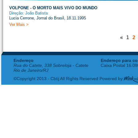
VOLPONE - O MORTO MAIS VIVO DO MUNDO
Direção: João Batista
Lucia Cerrone, Jornal do Brasil, 18.11.1995
Ver Mais >
«
1
2
Endereço
Endereço para co
Rua do Catete, 338 Sobreloja - Catete
Caixa Postal 16.0
Rio de Janeiro/RJ
©Copyright 2013 - Cbtij All Rights Reserved Powered by: