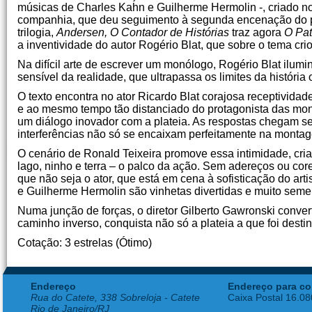
músicas de Charles Kahn e Guilherme Hermolin -, criado n
companhia, que deu seguimento à segunda encenação do p
trilogia,
Andersen, O Contador de Histórias
traz agora
O Pat
a inventividade do autor Rogério Blat, que sobre o tema cr
Na difícil arte de escrever um monólogo, Rogério Blat ilumi
sensível da realidade, que ultrapassa os limites da história o
O texto encontra no ator Ricardo Blat corajosa receptivida
e ao mesmo tempo tão distanciado do protagonista das mon
um diálogo inovador com a plateia. As respostas chegam se
interferências não só se encaixam perfeitamente na monta
O cenário de Ronald Teixeira promove essa intimidade, cr
lago, ninho e terra – o palco da ação. Sem adereços ou cor
que não seja o ator, que está em cena à sofisticação do ar
e Guilherme Hermolin são vinhetas divertidas e muito seme
Numa junção de forças, o diretor Gilberto Gawronski conver
caminho inverso, conquista não só a plateia a que foi desti
Cotação: 3 estrelas (Ótimo)
Endereço
Endereço para co
Rua do Catete, 338 Sobreloja - Catete
Caixa Postal 16.0
Rio de Janeiro/RJ