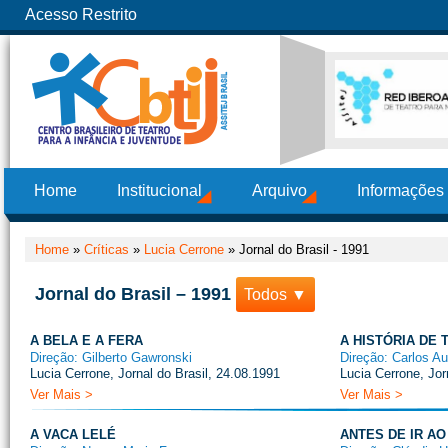
Acesso Restrito
Home
Institucional
Arquivo
Informações
Home
»
Críticas
»
Lucia Cerrone
»
Jornal do Brasil - 1991
Jornal do Brasil – 1991
Todos ▼
A BELA E A FERA
A HISTÓRIA DE 
Direção: Gilberto Gawronski
Direção: Carlos A
Lucia Cerrone, Jornal do Brasil, 24.08.1991
Lucia Cerrone, Jor
Ver Mais >
Ver Mais >
A VACA LELÉ
ANTES DE IR AO