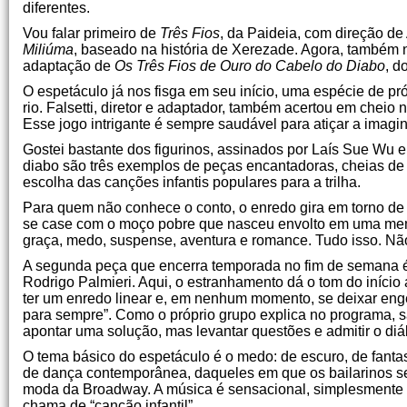
diferentes.
Vou falar primeiro de
Três Fios
, da Paideia, com direção de
Miliúma
, baseado na história de Xerezade. Agora, também n
adaptação de
Os Três Fios de Ouro do Cabelo do Diabo
, d
O espetáculo já nos fisga em seu início, uma espécie de pr
rio. Falsetti, diretor e adaptador, também acertou em cheio
Esse jogo intrigante é sempre saudável para atiçar a imagi
Gostei bastante dos figurinos, assinados por Laís Sue Wu e 
diabo são três exemplos de peças encantadoras, cheias de
escolha das canções infantis populares para a trilha.
Para quem não conhece o conto, o enredo gira em torno de 
se case com o moço pobre que nasceu envolto em uma membr
graça, medo, suspense, aventura e romance. Tudo isso. Nã
A segunda peça que encerra temporada no fim de semana
Rodrigo Palmieri. Aqui, o estranhamento dá o tom do início 
ter um enredo linear e, em nenhum momento, se deixar enges
para sempre”. Como o próprio grupo explica no programa, s
apontar uma solução, mas levantar questões e admitir o diá
O tema básico do espetáculo é o medo: de escuro, de fa
de dança contemporânea, daqueles em que os bailarinos s
moda da Broadway. A música é sensacional, simplesmente p
chama de “canção infantil”.