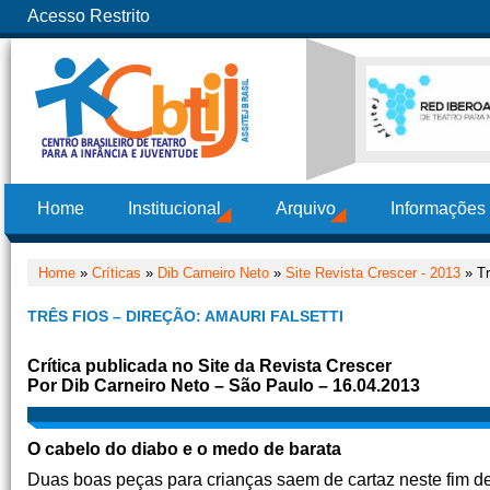
Acesso Restrito
Home
Institucional
Arquivo
Informações
Home
»
Críticas
»
Dib Carneiro Neto
»
Site Revista Crescer - 2013
» Tr
TRÊS FIOS – DIREÇÃO: AMAURI FALSETTI
Crítica publicada no Site da Revista Crescer
Por Dib Carneiro Neto – São Paulo – 16.04.2013
O cabelo do diabo e o medo de barata
Duas boas peças para crianças saem de cartaz neste fim d