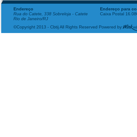
Endereço
Endereço para co
Rua do Catete, 338 Sobreloja - Catete
Caixa Postal 16.0
Rio de Janeiro/RJ
©Copyright 2013 - Cbtij All Rights Reserved Powered by: