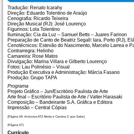
Tradução: Renato Icarahy
Direção: Eduardo Tolentino de Araújo
Cenografia: Ricardo Teixeira
Direção Musical (RJ): José Lourenço
Figurinos: Lola Tolentino
Iluminação: Cia da Luz – Samuel Betts – Juares Farinon
Preparação de Canto de Beatriz Segall: Iara, Porto (RJ), E
Cenotécnicos: Estevão do Nascimento, Marcelo Larrea e P
Contrarregra: Helinho
Camareira: Rose Matos
Divulgação: Marina Villara e Gilberto Lourenço
Fotos: Lau Polinésio – Visual
Produção Executiva e Administração: Márcia Fasano
Produção: Grupo TAPA
Programa
Projeto Gráfico – Jun/Escritório Paulista de Arte
Arte final – Escritório Paulista de Arte / Valter Harasaki
Composição – Bandeirante S.A. Gráfica e Editora
Impressão – Central Cópias
(Página 06: Anúncios ATZ Moda e Cantina C que Sabe)
(Página 07)
Currículo