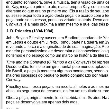
enquanto sonhadora, ouve a música, tem a visão de uma cena
de Kay, moça do primeiro ato, mas a própria Kay, com o seu
diferente do que era no primeiro ato. Eis a razão de seu ap
quisesse expor toda a ação desta peça, de acordo com a te
peça pode ser sucesso, por suas virtudes teatrais. Devo ac
Conways
, é a mais próxima a mim mesmo e que, das três p
J. B. Priestley (1894-1984)
John Boyton Priestley nasceu em Bradford, condado de York
em Letras e doutor em Direito. Tomou parte na guerra em 19
revelando a força e a originalidade de sua imaginação. Prie
maneira personalíssima de desenrolar os acontecimentos 
no tempo e no espaço como um marco na história da literatur
Time and the Conways
(
O Tempo e os Conways
) foi repr
Desde então, tem feito um giro triunfal pelo mundo, aplaud
No Brasil, a peça já mereceu algumas montagens, sendo o 
maiores sucessos do pequeno teatro comandado por Maria 
Conway.
Priestley usa, nessa peça, uma receita simples e ao mesm
absoluta segurança de recursos, obtém um resultado surpr
Obs.: a peça, originalmente, foi concebida em três atos. Na
peça se desenvolve em apenas dois atos.