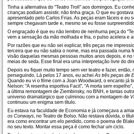
Tinha a alternativa do “Teatro Troll” aos domingos. Eu conh
crianças podiam assistir, não tinha graça. O que eu gosta
apresentado pelo Carlos Frias. As peças eram fáceis e eu s
sempre chegavam tarde e, mesmo se eu fosse surpreendido,
O engraçado é que eu não lembro de nenhuma peça do “Tea
vem a sensação da mão molhada e fria, o pulso acelera e 
Por razões que eu não sei explicar, três peças me impress
terceira que eu não sabia o nome, mas era passada numa 
visão daquelas mesmas pessoas muitos anos depois, e no fi
meias de seda. Esse final era uma interpretação livre do di
Depois eu fiquei muito tempo sem ver teatro e fazer, entã
perseguindo. Lá pelos 17 anos, eu achei
As três peças de 
Quando eu vi o filme com a Joan Woodward, o encanto já t
Nelson: “A resenha esportiva Facit”, “A morta sem espelho”,
a última remontagem de Ziembinsky, no BNH, e tantas outra
universo dramatúrgico que culminou com a montagem de
V
continuou um enigma sem título.
Eu estava na faculdade de Economia e já começava a amad
os Conways
, no Teatro de Bolso. Não restava dúvida, o tí
era como encontrar um elo perdido, como o poema de Blake
no seu texto. Montar essa peça é como fechar um ciclo.