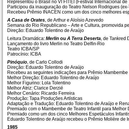
Representou o Brasil no VI FITEI (Festival Internacional de 
Participou da inauguração do Teatro Nelson Rodrigues (ex
Recebeu Prêmio INACEN como um dos cinco melhores esp
A Casa de Orates
, de Arthur e Aloísio Azevedo
Semana do Rio Republicano – Arte e Cultura, promovida p
Direção: Eduardo Tolentino de Araújo
Leitura Dramática:
Merlin
ou
A Terra Deserta
, de Tankred 
Lançamento do livro Merlin no Teatro Delfin-Rio
Teatro ICBA/SP
Patrocínio: ICBA
Pinóquio
, de Carlo Collodi
Direção: Eduardo Tolentino de Araújo
Recebeu as seguintes indicações para Prêmio Mambembe de
Melhor Direção: Eduardo Tolentino de Araújo
Melhor Figurino: Lola Tolentino
Melhor Atriz: Clarice Derzié
Melhor Cenário: Ricardo Ferreira
Produção: Tapa Produções Artísticas
Adaptação e Tradução: Eduardo Tolentino de Araújo e Rena
Premiado com o Mambembe de Teatro Infantil para Melhor Di
Premiado como um dos cinco Melhores Espetáculos Infantis
Eduardo Tolentino de Araújo recebeu o Prêmio Molière de Inc
1985