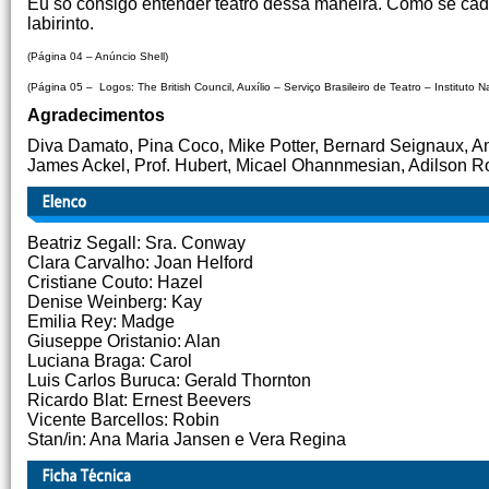
Eu só consigo entender teatro dessa maneira. Como se cada
labirinto.
(Página 04 – Anúncio Shell)
(Página 05 – Logos: The British Council, Auxílio – Serviço Brasileiro de Teatro – Instituto 
Agradecimentos
Diva Damato, Pina Coco, Mike Potter, Bernard Seignaux, A
James Ackel, Prof. Hubert, Micael Ohannmesian, Adilson 
Beatriz Segall: Sra. Conway
Clara Carvalho: Joan Helford
Cristiane Couto: Hazel
Denise Weinberg: Kay
Emilia Rey: Madge
Giuseppe Oristanio: Alan
Luciana Braga: Carol
Luis Carlos Buruca: Gerald Thornton
Ricardo Blat: Ernest Beevers
Vicente Barcellos: Robin
Stan/in: Ana Maria Jansen e Vera Regina