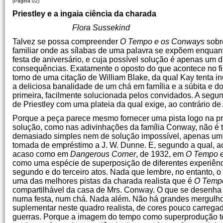
(Página 02)
Priestley e a ingaia ciência da charada
Flora Sussekind
Talvez se possa compreender
O Tempo e os Conways
sobr
familiar onde as sílabas de uma palavra se expõem enqua
festa de aniversário, e cuja possível solução é apenas um 
consequências. Exatamente o oposto do que acontece no fim 
torno de uma citação de William Blake, da qual Kay tenta i
a deliciosa banalidade de um chá em família e a súbita e 
primeira, facilmente solucionada pelos convidados. A segu
de Priestley com uma plateia da qual exige, ao contrário de
Porque a peça parece mesmo fornecer uma pista logo na pri
solução, como nas adivinhações da família Conway, não é tã
demasiado simples nem de solução impossível, apenas um 
tomada de empréstimo a J. W. Dunne. E, segundo a qual, ao 
acaso como em
Dangerous Corner
, de 1932, em
O Tempo
e
como uma espécie de superposição de diferentes experiênc
segundo e do terceiro atos. Nada que lembre, no entanto, o
uma das melhores pistas da charada realista que é
O Temp
compartilhável da casa de Mrs. Conway. O que se desenha n
numa festa, num chá. Nada além. Não há grandes mergulho
suplementar neste quadro realista, de cores pouco carregad
guerras. Porque a imagem do tempo como superprodução te