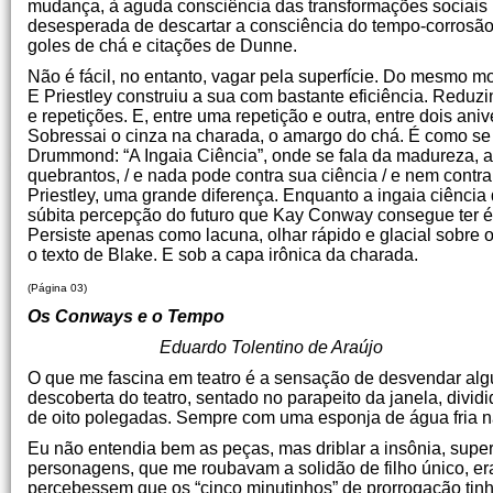
mudança, à aguda consciência das transformações sociais 
desesperada de descartar a consciência do tempo-corrosão, 
goles de chá e citações de Dunne.
Não é fácil, no entanto, vagar pela superfície. Do mesmo m
E Priestley construiu a sua com bastante eficiência. Reduz
e repetições. E, entre uma repetição e outra, entre dois an
Sobressai o cinza na charada, o amargo do chá. É como s
Drummond: “A Ingaia Ciência”, onde se fala da madureza, a
quebrantos, / e nada pode contra sua ciência / e nem cont
Priestley, uma grande diferença. Enquanto a ingaia ciênci
súbita percepção do futuro que Kay Conway consegue ter 
Persiste apenas como lacuna, olhar rápido e glacial sobre
o texto de Blake. E sob a capa irônica da charada.
(Página 03)
Os Conways e o Tempo
Eduardo Tolentino de Araújo
O que me fascina em teatro é a sensação de desvendar algu
descoberta do teatro, sentado no parapeito da janela, divid
de oito polegadas. Sempre com uma esponja de água fria na m
Eu não entendia bem as peças, mas driblar a insônia, supe
personagens, que me roubavam a solidão de filho único, er
percebessem que os “cinco minutinhos” de prorrogação tin