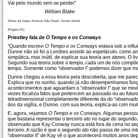
Vai pelo mundo sem se perder”
William Blake
(Verso da Capa: Anúncio São Paulo Center Hotel)
(Pagina 01)
Priestley fala de
O Tempo e os Conways
“Quando escrevi
O Tempo e os Conways
estava sob a influ
Dunne não só foi a Londres assistir ao espetáculo, como a
simpática, mas inútil, de explicar sua teoria aos atores. O 
Segundo sua teoria sobre o tempo, cada um de nós compõe
tempo. Somente como “observador I” podemos dizer que mo
Dunne chegou a essa teoria pela descoberta, que me parece
Explica que no sonho, quando já não desempenhamos funções
acontecimentos que aguardam o “observador I” que se movim
vezes focaliza fatos que pertencem ao passado ou ao futuro
tetradimensional completamente diferente da do “observado
dos da vigília, e Dunne, com sua teoria, explica-as com mui
E, agora, vejamos
O Tempo e os Conways
. Algumas pesso
que bastaria representar o terceiro ato no lugar do segundo, 
observado que Kay Conway nunca está fora de cena no segu
terceiro. A razão é que o segundo ato não passa de uma int
“observador II” de Kay vê o que acontecerá muitos anos dep