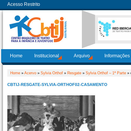
Acesso Restrito
Home
Institucional
Arquivo
Informações
Home
»
Acervo
»
Sylvia Orthof
»
Resgate
»
Sylvia Orthof – 1ª Parte
» 
CBTIJ-RESGATE-SYLVIA-ORTHOF02-CASAMENTO