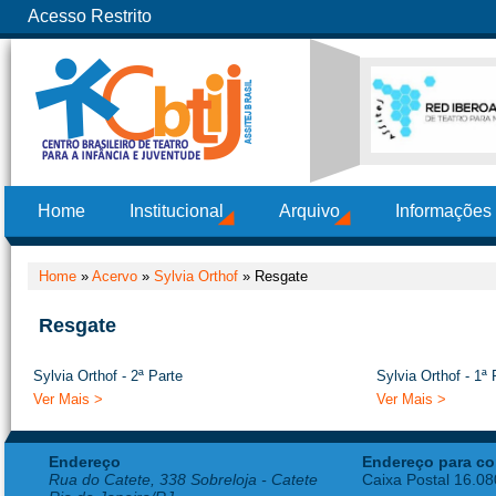
Acesso Restrito
Home
Institucional
Arquivo
Informações
Home
»
Acervo
»
Sylvia Orthof
»
Resgate
Resgate
Sylvia Orthof - 2ª Parte
Sylvia Orthof - 1ª 
Ver Mais >
Ver Mais >
Endereço
Endereço para co
Rua do Catete, 338 Sobreloja - Catete
Caixa Postal 16.0