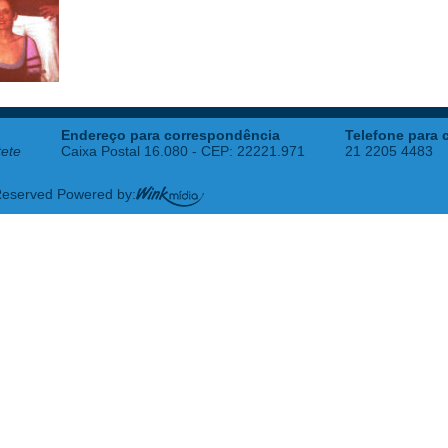
Endereço para correspondência
Telefone para 
tete
Caixa Postal 16.080 - CEP: 22221.971
21 2205 4483
 Reserved Powered by: