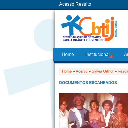
Acesso Restrito
Home
Institucional
A
Home
»
Acervo
»
Sylvia Orthof
»
Resga
DOCUMENTOS ESCANEADOS