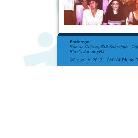
Endereço
Rua do Catete, 338 Sobreloja - Ca
Rio de Janeiro/RJ
©Copyright 2013 - Cbtij All Rights