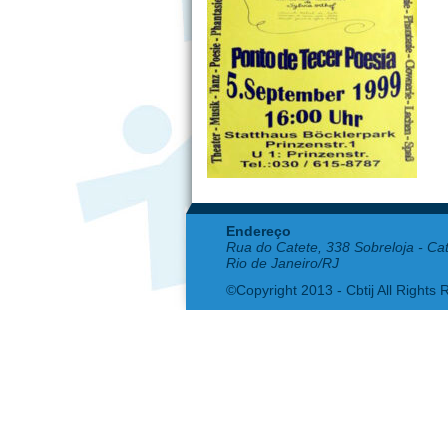
Endereço
Rua do Catete, 338 Sobreloja - Ca
Rio de Janeiro/RJ
©Copyright 2013 - Cbtij All Rights