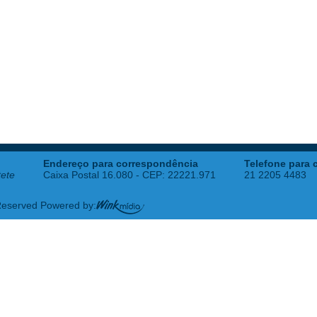
Endereço para correspondência
Telefone para 
tete
Caixa Postal 16.080 - CEP: 22221.971
21 2205 4483
 Reserved Powered by: