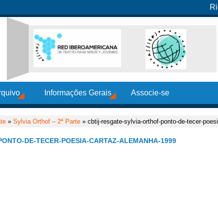
Ri
rquivo
Informações Gerais
Associe-se
te
»
Sylvia Orthof – 2ª Parte
» cbtij-resgate-sylvia-orthof-ponto-de-tecer-poe
-PONTO-DE-TECER-POESIA-CARTAZ-ALEMANHA-1999