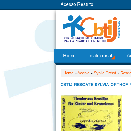
Acesso Restrito
Home
Institucional
A
Home
»
Acervo
»
Sylvia Orthof
»
Resga
CBTIJ-RESGATE-SYLVIA-ORTHOF