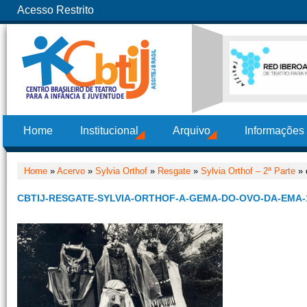
Acesso Restrito
Home
Institucional
Arquivo
Informações
Home
»
Acervo
»
Sylvia Orthof
»
Resgate
»
Sylvia Orthof – 2ª Parte
» 
CBTIJ-RESGATE-SYLVIA-ORTHOF-A-GEMA-DO-OVO-DA-EMA-