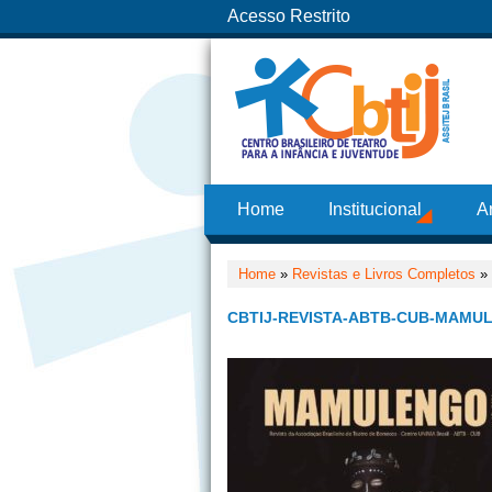
Acesso Restrito
Home
Institucional
A
Home
»
Revistas e Livros Completos
»
CBTIJ-REVISTA-ABTB-CUB-MAMUL