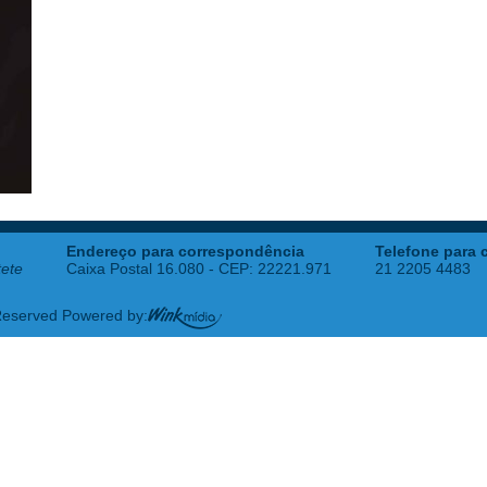
Endereço para correspondência
Telefone para 
tete
Caixa Postal 16.080 - CEP: 22221.971
21 2205 4483
 Reserved Powered by: