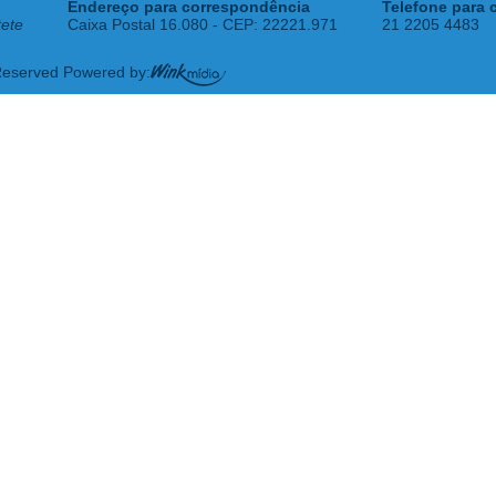
Endereço para correspondência
Telefone para 
tete
Caixa Postal 16.080 - CEP: 22221.971
21 2205 4483
 Reserved Powered by: