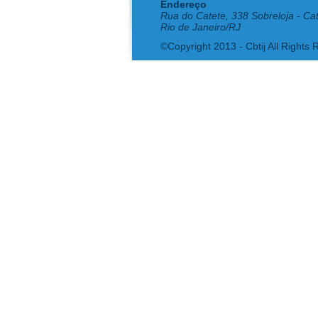
Endereço
Rua do Catete, 338 Sobreloja - Ca
Rio de Janeiro/RJ
©Copyright 2013 - Cbtij All Rights