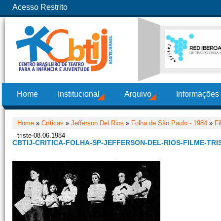
Acesso Restrito
Home
Institucional
Arquivo
Informações
Home
»
Críticas
»
Jefferson Del Rios
»
Folha de São Paulo - 1984
»
Fi
triste-08.06.1984
CBTIJ-CRITICA-FOLHA-SP-JEFFERSON-DEL-RIOS-FILME-TRIS