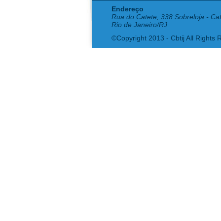
Endereço
Rua do Catete, 338 Sobreloja - Ca
Rio de Janeiro/RJ
©Copyright 2013 - Cbtij All Rights