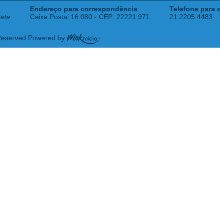
Endereço para correspondência
Telefone para 
tete
Caixa Postal 16.080 - CEP: 22221.971
21 2205 4483
 Reserved Powered by: